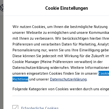
Modelle und Konfigurator
Cookie Einstellungen
Konfigurator
Modelle vergleichen
Konfiguration laden
Zum
Zum
Autosuche
Wir nutzen Cookies, um Ihnen die bestmögliche Nutzung
Hauptinhalt
Footer
Elektroautos
springen
springen
unserer Webseite zu ermöglichen und unsere Kommunika
ENERGY Sondermodelle
Nutzfahrzeuge
mit Ihnen zu verbessern. Wir berücksichtigen hierbei Ihr
SUV und CUV
Präferenzen und verarbeiten Daten für Marketing, Analyt
Familienautos
Personalisierung nur, wenn Sie uns Ihre Einwilligung gebe
Kombis
Kompaktwagen
Diese können Sie jederzeit mit Wirkung für die Zukunft i
Sportwagen
Cookie Manager (Meine Präferenzen verwalten) in der
Schnell verfügbare Fahrzeuge
Angebote und Produkte
Datenschutzerklärung widerrufen. Weitere Informatione
Aktuelle Angebote
unseren eingesetzten Cookies finden Sie in unserer
Cooki
E-Auto-Förderung
Richtlinie
und unserer
Datenschutzerklärung
.
Volkswagen Marktplatz
Die ENERGY Sondermodelle
Folgende Kategorien von Cookies werden durch uns einge
Junge Gebrauchtwagen und Gebrauchtwagen
Volkswagen Zertifizierte Gebrauchtwagen
Elektromobilität bei Gebrauchtwagen
Zubehör- und Serviceangebote
Saisonangebote
Erforderliche Cookies