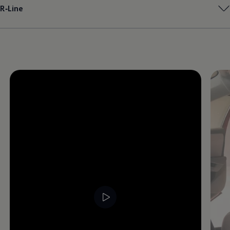
R‑Line
Magazin
Lifestyle
Transport
Familie
Elektromobilität
Volkswagen R
Pannen- und Unfallhilfe
Volkswagen Kundenbetreuung