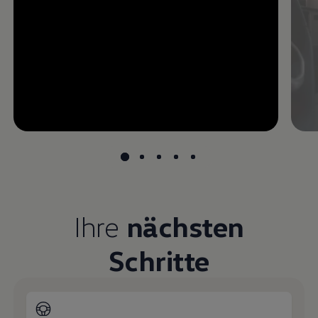
--:--
undefined, --:--
Ihre
nächsten
Schritte