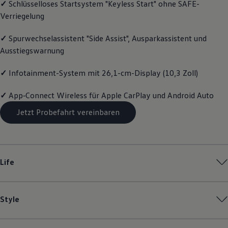
✓
Schlüsselloses Startsystem "Keyless Start" ohne SAFE-
Motorenöl und Flüssigkeiten
Verriegelung
Räder und Reifen
Pannen- und Unfallhilfe
Economy Service
✓
Spurwechselassistent "Side Assist", Ausparkassistent und
Volkswagen Teile
Ausstiegswarnung
Zubehör
Modellspezifisches Zubehör
Schutz und Pflege
✓
Infotainment-System mit 26,1-cm-Display (10,3 Zoll)
Transport
Entertainment und Elektronik
✓
App‑Connect
Wireless für Apple
CarPlay
und
Android
Auto
Individualisieren
Wallbox und Ladekabel
Jetzt Probefahrt vereinbaren
Digitale Extras
Dienste für Ihr Modell finden
Volkswagen Apps, Login und Shop
Handy und Fahrzeug verbinden
Updates für Software, Karten und Radio
Life
Über Ihr Auto
Vorgängermodelle
Kundeninformationen
Volkswagen Kundenbetreuung
Style
Warn- und Kontrollleuchten
Assistenzsysteme
Digitale Betriebsanleitung
Live Beratung