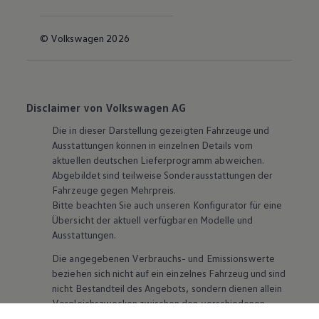
© Volkswagen 2026
Disclaimer von Volkswagen AG
Die in dieser Darstellung gezeigten Fahrzeuge und
Ausstattungen können in einzelnen Details vom
aktuellen deutschen Lieferprogramm abweichen.
Abgebildet sind teilweise Sonderausstattungen der
Fahrzeuge gegen Mehrpreis.
Bitte beachten Sie auch unseren Konfigurator für eine
Übersicht der aktuell verfügbaren Modelle und
Ausstattungen.
Die angegebenen Verbrauchs- und Emissionswerte
beziehen sich nicht auf ein einzelnes Fahrzeug und sind
nicht Bestandteil des Angebots, sondern dienen allein
Vergleichszwecken zwischen den verschiedenen
Fahrzeugtypen. Zusatzausstattungen und
Zubehör