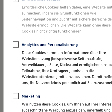
Reifenpakete
Leasing
Erforderliche Cookies helfen dabei, eine Website nu
Leasing-Angebote
zu machen, indem sie Grundfunktionen wie
Sportlich. Flexibel.
Gebrauchtwagen Leasing
Seitennavigation und Zugriff auf sichere Bereiche de
Junge Gebrauchtwagen-Leasing
Elektroauto Leasing
Website ermöglichen. Die Website kann ohne diese
Komfortabel.
Kleinwagen-Leasing
Cookies nicht richtig funktionieren.
Leasing ohne Anzahlung
Entdecken Sie den
Finanzierung
Autokredit mit Schlussrate
Analytics und Personalisierung
Versicherungen und Garantien
T‑Roc!
Kfz-Versicherung
Diese Cookies sammeln Informationen über Ihre
Restschuldversicherungen
Websitenutzung (beispielsweise Seitenaufrufe,
Garantien
Verweildauer je Seite, Klicks) und ermöglichen uns b
Wartungsverträge
Geschäftskunden
Teilnahme, Ihre Umfrageergebnisse in die
Professional Class bei Volkswagen
Websiteoptimierung mit einzubeziehen. Damit helfe
Großkunden
uns, Ihr Nutzererlebnis persönlich auf Sie zuzuschne
Behörden
Direktkunden
Sonderfahrzeuge
Marketing
Anpfiff zum Gewinn
Elektromobilität
Wir nutzen diese Cookies, um Ihnen auf Ihre Intere
(
Impressum & Rechtliches
)
Elektroautos
zugeschnittene Werbung anzuzeigen, innerhalb und
ID. Tutorials