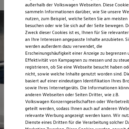
Elektrofahrzeugkonzepte
außerhalb der Volkswagen Webseiten. Diese Cookie
ID. EVERY1
sammeln Informationen darüber, wie Sie unsere We
Reichweite
nutzen, zum Beispiel, welche Seiten Sie am meisten
Reichweite der ID. Modelle
Reichweite im Winter
besuchen oder wie Sie sich auf der Seite bewegen. D
Rekuperation
Zweck dieser Cookies ist es, Ihnen für Sie relevante
Laden
an Ihre Interessen angepasste Inhalte anzubieten. S
Laden unterwegs
Laden Zuhause
werden außerdem dazu verwendet, die
Ladestationen finden
Erscheinungshäufigkeit einer Anzeige zu begrenzen 
Ladezeitensimulator
Effektivität von Kampagnen zu messen und zu steue
Batterie
Sicherheit
registrieren, ob Sie eine Webseite besucht haben od
Garantie und Lebensdauer
nicht, sowie welche Inhalte genutzt worden sind. Di
Nachhaltigkeit
basiert auf einer eindeutigen Identifikation Ihres B
Technologie
Kosten und Kauf
sowie Ihres Internetgeräts. Die Informationen kön
Verbrauchskosten
anderen Webseiten oder Seiten Dritter, wie z.B.
Kaufoptionen
Volkswagen Konzerngesellschaften oder Werbetrei
E-Auto-Förderung
Software und Konnektivität
geteilt werden, sodass Ihnen auch auf anderen Web
Die ID. Software 6
relevante Werbung angezeigt werden kann. Wir nut
ID. Software Versionen und Updates
Dienste eines Dritten für die Verarbeitung solcher D
Digitale Extras
Schnittstellen zu Ihrem ID.