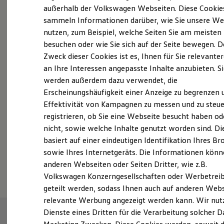
Elektrofahrzeugkonzepte
außerhalb der Volkswagen Webseiten. Diese Cookie
ID. EVERY1
sammeln Informationen darüber, wie Sie unsere We
Reichweite
nutzen, zum Beispiel, welche Seiten Sie am meisten
Reichweite der ID. Modelle
Reichweite im Winter
besuchen oder wie Sie sich auf der Seite bewegen. D
Probefahrt vereinbaren
Rekuperation
Zweck dieser Cookies ist es, Ihnen für Sie relevante
Laden
an Ihre Interessen angepasste Inhalte anzubieten. S
Laden unterwegs
Laden Zuhause
werden außerdem dazu verwendet, die
Ladestationen finden
Erscheinungshäufigkeit einer Anzeige zu begrenzen 
Ladezeitensimulator
Fahrzeugangebot anfordern
Effektivität von Kampagnen zu messen und zu steue
Batterie
Sicherheit
registrieren, ob Sie eine Webseite besucht haben od
Garantie und Lebensdauer
nicht, sowie welche Inhalte genutzt worden sind. Di
Nachhaltigkeit
basiert auf einer eindeutigen Identifikation Ihres B
Technologie
Kosten und Kauf
sowie Ihres Internetgeräts. Die Informationen kön
Serviceanfrage stellen
Verbrauchskosten
anderen Webseiten oder Seiten Dritter, wie z.B.
Kaufoptionen
Volkswagen Konzerngesellschaften oder Werbetrei
E-Auto-Förderung
Software und Konnektivität
geteilt werden, sodass Ihnen auch auf anderen Web
Die ID. Software 6
relevante Werbung angezeigt werden kann. Wir nut
ID. Software Versionen und Updates
Dienste eines Dritten für die Verarbeitung solcher D
Digitale Extras
Schnittstellen zu Ihrem ID.