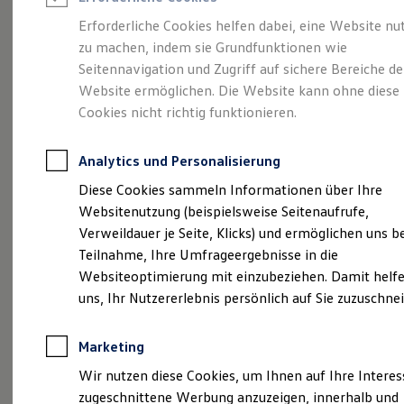
Reifenpakete
Leasing
Erforderliche Cookies helfen dabei, eine Website nu
Leasing-Angebote
zu machen, indem sie Grundfunktionen wie
Die ENERGY
Gebrauchtwagen Leasing
Seitennavigation und Zugriff auf sichere Bereiche de
Junge Gebrauchtwagen-Leasing
Elektroauto Leasing
Website ermöglichen. Die Website kann ohne diese
Sondermodelle
Kleinwagen-Leasing
Cookies nicht richtig funktionieren.
Leasing ohne Anzahlung
Finanzierung
Autokredit mit Schlussrate
Analytics und Personalisierung
Versicherungen und Garantien
Kfz-Versicherung
Diese Cookies sammeln Informationen über Ihre
Restschuldversicherungen
Websitenutzung (beispielsweise Seitenaufrufe,
Garantien
Verweildauer je Seite, Klicks) und ermöglichen uns b
Wartungsverträge
Geschäftskunden
Teilnahme, Ihre Umfrageergebnisse in die
Professional Class bei Volkswagen
Websiteoptimierung mit einzubeziehen. Damit helfe
Großkunden
uns, Ihr Nutzererlebnis persönlich auf Sie zuzuschne
Behörden
Direktkunden
Sonderfahrzeuge
Marketing
Anpfiff zum Gewinn
Elektromobilität
(
Impressum & Rechtliches
)
Wir nutzen diese Cookies, um Ihnen auf Ihre Intere
Elektroautos
zugeschnittene Werbung anzuzeigen, innerhalb und
ID. Tutorials