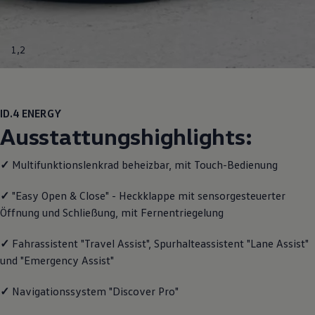
Motorenöl und Flüssigkeiten
Räder und Reifen
Pannen- und Unfallhilfe
Economy Service
1
,
2
Volkswagen Teile
Zubehör
Modellspezifisches Zubehör
Schutz und Pflege
Transport
ID.4
ENERGY
Entertainment und Elektronik
Ausstattungshighlights:
Individualisieren
Wallbox und Ladekabel
Digitale Extras
✓
Multifunktionslenkrad beheizbar, mit Touch-Bedienung
Dienste für Ihr Modell finden
Volkswagen Apps, Login und Shop
✓
"Easy Open & Close" - Heckklappe mit sensorgesteuerter
Handy und Fahrzeug verbinden
Öffnung und Schließung, mit Fernentriegelung
Updates für Software, Karten und Radio
Über Ihr Auto
Vorgängermodelle
✓
Fahrassistent "Travel Assist", Spurhalteassistent "Lane Assist"
Kundeninformationen
und "Emergency Assist"
Volkswagen Kundenbetreuung
Warn- und Kontrollleuchten
Assistenzsysteme
✓
Navigationssystem "Discover Pro"
Digitale Betriebsanleitung
Live Beratung