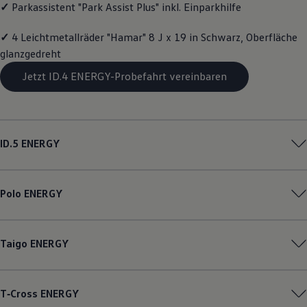
✓
Parkassistent "Park Assist Plus" inkl. Einparkhilfe
Magazin
Lifestyle
Transport
✓
4 Leichtmetallräder "Hamar" 8 J x 19 in Schwarz, Oberfläche
Familie
glanzgedreht
Elektromobilität
Volkswagen R
Jetzt ID.4 ENERGY-Probefahrt vereinbaren
Pannen- und Unfallhilfe
Volkswagen Kundenbetreuung
ID.5
ENERGY
Polo
ENERGY
Taigo
ENERGY
T‑Cross
ENERGY