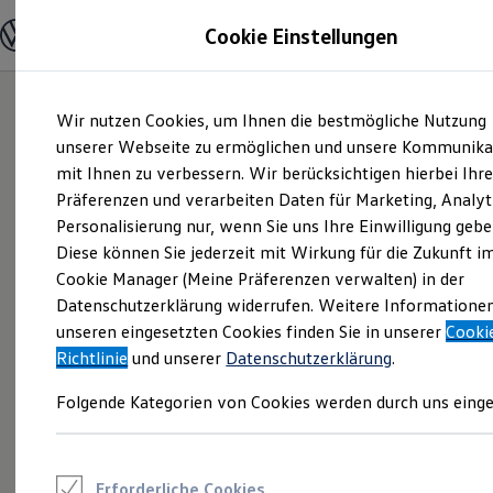
Modelle und Konfigurator
Cookie Einstellungen
Konfigurator
Modelle vergleichen
Konfiguration laden
Zum
Zum
Autosuche
Wir nutzen Cookies, um Ihnen die bestmögliche Nutzung
Hauptinhalt
Footer
Elektroautos
springen
springen
unserer Webseite zu ermöglichen und unsere Kommunika
ENERGY Sondermodelle
Nutzfahrzeuge
mit Ihnen zu verbessern. Wir berücksichtigen hierbei Ihr
SUV und CUV
Präferenzen und verarbeiten Daten für Marketing, Analyt
Familienautos
Personalisierung nur, wenn Sie uns Ihre Einwilligung gebe
Kombis
Kompaktwagen
Diese können Sie jederzeit mit Wirkung für die Zukunft i
Sportwagen
Cookie Manager (Meine Präferenzen verwalten) in der
Schnell verfügbare Fahrzeuge
Angebote und Produkte
Datenschutzerklärung widerrufen. Weitere Informatione
Aktuelle Angebote
unseren eingesetzten Cookies finden Sie in unserer
Cooki
E-Auto-Förderung
Richtlinie
und unserer
Datenschutzerklärung
.
Volkswagen Marktplatz
Die ENERGY Sondermodelle
Folgende Kategorien von Cookies werden durch uns einge
Junge Gebrauchtwagen und Gebrauchtwagen
Volkswagen Zertifizierte Gebrauchtwagen
Elektromobilität bei Gebrauchtwagen
Zubehör- und Serviceangebote
Saisonangebote
Erforderliche Cookies