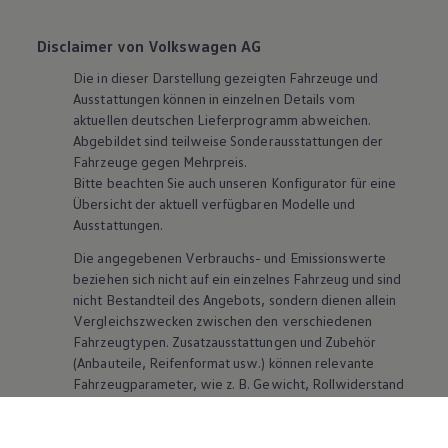
Disclaimer von Volkswagen AG
Die in dieser Darstellung gezeigten Fahrzeuge und
Ausstattungen können in einzelnen Details vom
aktuellen deutschen Lieferprogramm abweichen.
Abgebildet sind teilweise Sonderausstattungen der
Fahrzeuge gegen Mehrpreis.
Bitte beachten Sie auch unseren Konfigurator für eine
Übersicht der aktuell verfügbaren Modelle und
Ausstattungen.
Die angegebenen Verbrauchs- und Emissionswerte
beziehen sich nicht auf ein einzelnes Fahrzeug und sind
nicht Bestandteil des Angebots, sondern dienen allein
Vergleichszwecken zwischen den verschiedenen
Fahrzeugtypen. Zusatzausstattungen und
Zubehör
(Anbauteile, Reifenformat usw.) können relevante
Fahrzeugparameter, wie
z. B.
Gewicht, Rollwiderstand
und Aerodynamik verändern und neben Witterungs-
und Verkehrsbedingungen sowie dem individuellen
Fahrverhalten den Kraftstoffverbrauch, den