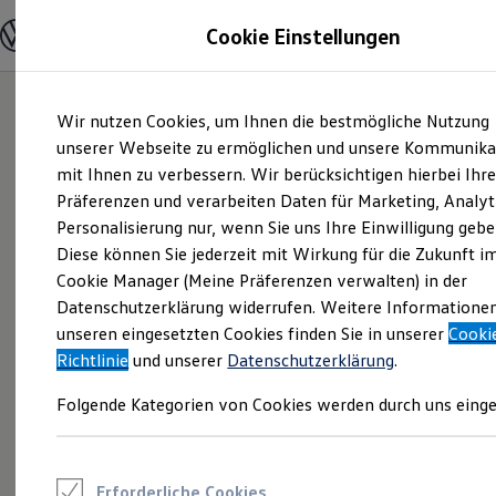
Modelle und Konfigurator
Cookie Einstellungen
Konfigurator
Modelle vergleichen
Konfiguration laden
Zum
Zum
Autosuche
Wir nutzen Cookies, um Ihnen die bestmögliche Nutzung
Hauptinhalt
Footer
Elektroautos
springen
springen
unserer Webseite zu ermöglichen und unsere Kommunika
ENERGY Sondermodelle
Nutzfahrzeuge
mit Ihnen zu verbessern. Wir berücksichtigen hierbei Ihr
SUV und CUV
Präferenzen und verarbeiten Daten für Marketing, Analyt
Familienautos
Personalisierung nur, wenn Sie uns Ihre Einwilligung gebe
Kombis
Kompaktwagen
Diese können Sie jederzeit mit Wirkung für die Zukunft i
Sportwagen
Cookie Manager (Meine Präferenzen verwalten) in der
Schnell verfügbare Fahrzeuge
Angebote und Produkte
Datenschutzerklärung widerrufen. Weitere Informatione
Aktuelle Angebote
unseren eingesetzten Cookies finden Sie in unserer
Cooki
E-Auto-Förderung
Richtlinie
und unserer
Datenschutzerklärung
.
Volkswagen Marktplatz
Die ENERGY Sondermodelle
Folgende Kategorien von Cookies werden durch uns einge
Junge Gebrauchtwagen und Gebrauchtwagen
Volkswagen Zertifizierte Gebrauchtwagen
Elektromobilität bei Gebrauchtwagen
Zubehör- und Serviceangebote
Saisonangebote
Erforderliche Cookies