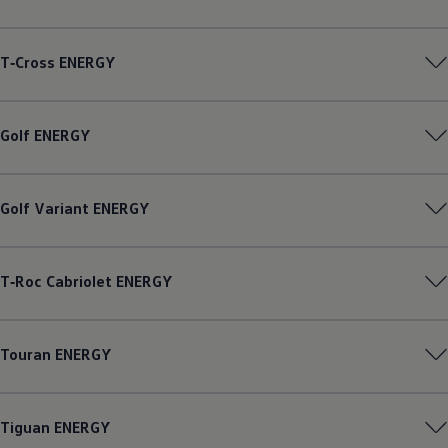
Magazin
Lifestyle
Transport
T‑Cross
ENERGY
Familie
Elektromobilität
Volkswagen R
Pannen- und Unfallhilfe
Golf
ENERGY
Volkswagen Kundenbetreuung
Golf
Variant
ENERGY
T‑Roc
Cabriolet
ENERGY
Touran
ENERGY
Tiguan
ENERGY