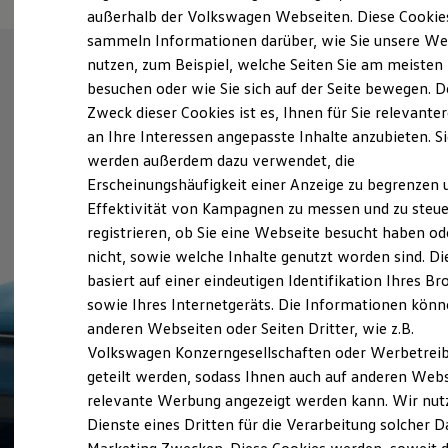
Elektrofahrzeugkonzepte
außerhalb der Volkswagen Webseiten. Diese Cookie
ID. EVERY1
sammeln Informationen darüber, wie Sie unsere We
Reichweite
nutzen, zum Beispiel, welche Seiten Sie am meisten
Reichweite der ID. Modelle
Reichweite im Winter
besuchen oder wie Sie sich auf der Seite bewegen. D
Rekuperation
Zweck dieser Cookies ist es, Ihnen für Sie relevante
Laden
an Ihre Interessen angepasste Inhalte anzubieten. S
Laden unterwegs
Laden Zuhause
werden außerdem dazu verwendet, die
Ladestationen finden
Erscheinungshäufigkeit einer Anzeige zu begrenzen 
Ladezeitensimulator
Effektivität von Kampagnen zu messen und zu steue
Batterie
Sicherheit
registrieren, ob Sie eine Webseite besucht haben od
Garantie und Lebensdauer
nicht, sowie welche Inhalte genutzt worden sind. Di
Nachhaltigkeit
basiert auf einer eindeutigen Identifikation Ihres B
Technologie
Kosten und Kauf
sowie Ihres Internetgeräts. Die Informationen kön
Verbrauchskosten
anderen Webseiten oder Seiten Dritter, wie z.B.
Kaufoptionen
Volkswagen Konzerngesellschaften oder Werbetrei
E-Auto-Förderung
Software und Konnektivität
geteilt werden, sodass Ihnen auch auf anderen Web
Die ID. Software 6
relevante Werbung angezeigt werden kann. Wir nut
ID. Software Versionen und Updates
Dienste eines Dritten für die Verarbeitung solcher D
Digitale Extras
Schnittstellen zu Ihrem ID.