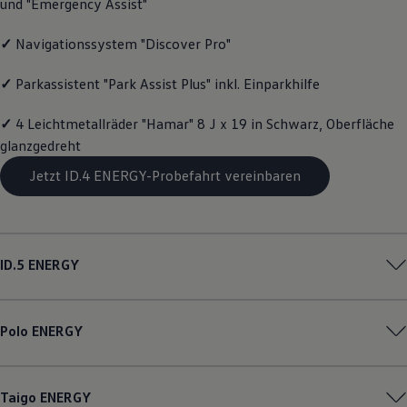
und "Emergency Assist"
Motorenöl und Flüssigkeiten
Räder und Reifen
✓
Navigationssystem "Discover Pro"
Pannen- und Unfallhilfe
Economy Service
Volkswagen Teile
✓
Parkassistent "Park Assist Plus" inkl. Einparkhilfe
Zubehör
Modellspezifisches Zubehör
✓
4 Leichtmetallräder "Hamar" 8 J x 19 in Schwarz, Oberfläche
Schutz und Pflege
Transport
glanzgedreht
Entertainment und Elektronik
Jetzt ID.4 ENERGY-Probefahrt vereinbaren
Individualisieren
Wallbox und Ladekabel
Digitale Extras
Dienste für Ihr Modell finden
Volkswagen Apps, Login und Shop
Handy und Fahrzeug verbinden
ID.5
ENERGY
Updates für Software, Karten und Radio
Über Ihr Auto
Vorgängermodelle
Kundeninformationen
Polo
ENERGY
Volkswagen Kundenbetreuung
Warn- und Kontrollleuchten
Assistenzsysteme
Digitale Betriebsanleitung
Taigo
ENERGY
Live Beratung