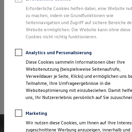
Reifenpakete
Leasing
Erforderliche Cookies helfen dabei, eine Website nu
Leasing-Angebote
zu machen, indem sie Grundfunktionen wie
Der T-Roc
Gebrauchtwagen Leasing
Seitennavigation und Zugriff auf sichere Bereiche de
Junge Gebrauchtwagen-Leasing
Elektroauto Leasing
Website ermöglichen. Die Website kann ohne diese
Kleinwagen-Leasing
Cookies nicht richtig funktionieren.
Leasing ohne Anzahlung
Finanzierung
Autokredit mit Schlussrate
Analytics und Personalisierung
Versicherungen und Garantien
Kfz-Versicherung
Diese Cookies sammeln Informationen über Ihre
Restschuldversicherungen
Websitenutzung (beispielsweise Seitenaufrufe,
Garantien
Verweildauer je Seite, Klicks) und ermöglichen uns b
Wartungsverträge
Geschäftskunden
Teilnahme, Ihre Umfrageergebnisse in die
Professional Class bei Volkswagen
Websiteoptimierung mit einzubeziehen. Damit helfe
Großkunden
(
Impressum & Rechtliches
)
uns, Ihr Nutzererlebnis persönlich auf Sie zuzuschne
Behörden
Direktkunden
Sonderfahrzeuge
Marketing
Anpfiff zum Gewinn
Elektromobilität
Wir nutzen diese Cookies, um Ihnen auf Ihre Intere
Elektroautos
zugeschnittene Werbung anzuzeigen, innerhalb und
ID. Tutorials