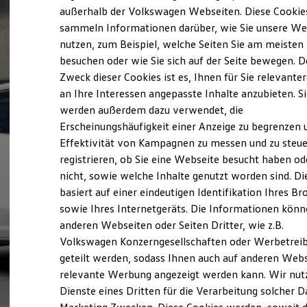
Elektrofahrzeugkonzepte
außerhalb der Volkswagen Webseiten. Diese Cookie
ID. EVERY1
sammeln Informationen darüber, wie Sie unsere We
Reichweite
nutzen, zum Beispiel, welche Seiten Sie am meisten
Reichweite der ID. Modelle
Reichweite im Winter
besuchen oder wie Sie sich auf der Seite bewegen. D
Rekuperation
Zweck dieser Cookies ist es, Ihnen für Sie relevante
Laden
an Ihre Interessen angepasste Inhalte anzubieten. S
Laden unterwegs
Laden Zuhause
werden außerdem dazu verwendet, die
Ladestationen finden
Erscheinungshäufigkeit einer Anzeige zu begrenzen 
Ladezeitensimulator
Effektivität von Kampagnen zu messen und zu steue
Batterie
Sicherheit
registrieren, ob Sie eine Webseite besucht haben od
Garantie und Lebensdauer
nicht, sowie welche Inhalte genutzt worden sind. Di
Nachhaltigkeit
basiert auf einer eindeutigen Identifikation Ihres B
Technologie
Kosten und Kauf
sowie Ihres Internetgeräts. Die Informationen kön
Verbrauchskosten
anderen Webseiten oder Seiten Dritter, wie z.B.
Kaufoptionen
Volkswagen Konzerngesellschaften oder Werbetrei
E-Auto-Förderung
Software und Konnektivität
geteilt werden, sodass Ihnen auch auf anderen Web
Die ID. Software 6
relevante Werbung angezeigt werden kann. Wir nut
ID. Software Versionen und Updates
Dienste eines Dritten für die Verarbeitung solcher D
Digitale Extras
Schnittstellen zu Ihrem ID.