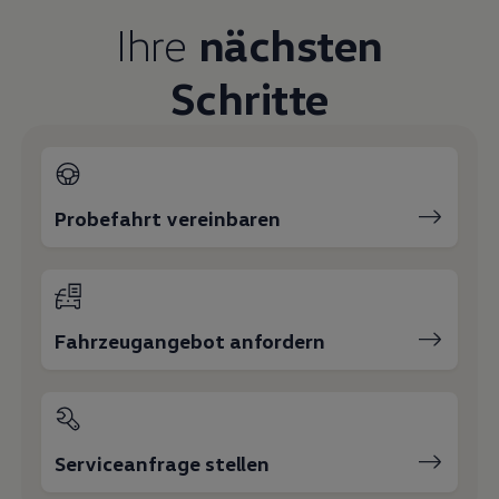
Magazin
Ihre
nächsten
Lifestyle
Transport
Familie
Schritte
Elektromobilität
Volkswagen R
Pannen- und Unfallhilfe
Volkswagen Kundenbetreuung
Probefahrt vereinbaren
Fahrzeugangebot anfordern
Serviceanfrage stellen