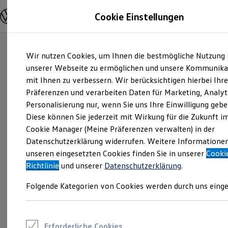
Modelle und Konfigurator
Cookie Einstellungen
Konfigurator
Modelle vergleichen
Konfiguration laden
Zum
Zum
Autosuche
Wir nutzen Cookies, um Ihnen die bestmögliche Nutzung
Hauptinhalt
Footer
Elektroautos
springen
springen
unserer Webseite zu ermöglichen und unsere Kommunika
ENERGY Sondermodelle
Nutzfahrzeuge
mit Ihnen zu verbessern. Wir berücksichtigen hierbei Ihr
SUV und CUV
Präferenzen und verarbeiten Daten für Marketing, Analyt
Familienautos
Personalisierung nur, wenn Sie uns Ihre Einwilligung gebe
Kombis
Kompaktwagen
Diese können Sie jederzeit mit Wirkung für die Zukunft i
Sportwagen
Cookie Manager (Meine Präferenzen verwalten) in der
Schnell verfügbare Fahrzeuge
Angebote und Produkte
Datenschutzerklärung widerrufen. Weitere Informatione
Aktuelle Angebote
unseren eingesetzten Cookies finden Sie in unserer
Cooki
E-Auto-Förderung
Richtlinie
und unserer
Datenschutzerklärung
.
Volkswagen Marktplatz
Die ENERGY Sondermodelle
Folgende Kategorien von Cookies werden durch uns einge
Junge Gebrauchtwagen und Gebrauchtwagen
Volkswagen Zertifizierte Gebrauchtwagen
Elektromobilität bei Gebrauchtwagen
Zubehör- und Serviceangebote
Saisonangebote
Erforderliche Cookies