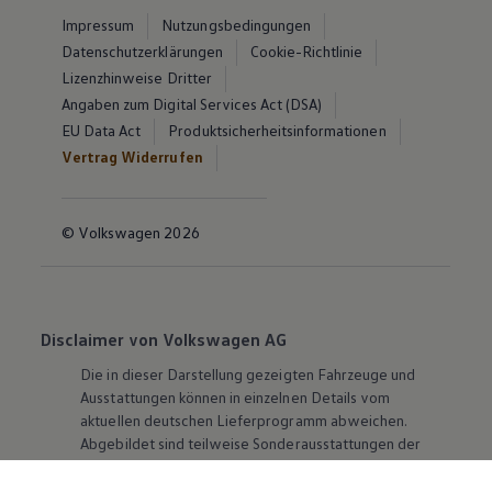
Impressum
Nutzungsbedingungen
Datenschutzerklärungen
Cookie-Richtlinie
Lizenzhinweise Dritter
Angaben zum Digital Services Act (DSA)
EU Data Act
Produktsicherheitsinformationen
Vertrag Widerrufen
© Volkswagen 2026
Disclaimer von Volkswagen AG
Die in dieser Darstellung gezeigten Fahrzeuge und
Ausstattungen können in einzelnen Details vom
aktuellen deutschen Lieferprogramm abweichen.
Abgebildet sind teilweise Sonderausstattungen der
Fahrzeuge gegen Mehrpreis.
Bitte beachten Sie auch unseren Konfigurator für eine