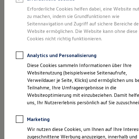
Reifenpakete
Leasing
Erforderliche Cookies helfen dabei, eine Website nu
Leasing-Angebote
zu machen, indem sie Grundfunktionen wie
Die ENERGY
Gebrauchtwagen Leasing
Seitennavigation und Zugriff auf sichere Bereiche de
Junge Gebrauchtwagen-Leasing
Elektroauto Leasing
Website ermöglichen. Die Website kann ohne diese
Sondermodelle
Kleinwagen-Leasing
Cookies nicht richtig funktionieren.
Leasing ohne Anzahlung
Finanzierung
Autokredit mit Schlussrate
Analytics und Personalisierung
Versicherungen und Garantien
Kfz-Versicherung
Diese Cookies sammeln Informationen über Ihre
Restschuldversicherungen
Websitenutzung (beispielsweise Seitenaufrufe,
Garantien
Verweildauer je Seite, Klicks) und ermöglichen uns b
Wartungsverträge
Geschäftskunden
Teilnahme, Ihre Umfrageergebnisse in die
Professional Class bei Volkswagen
Websiteoptimierung mit einzubeziehen. Damit helfe
Großkunden
uns, Ihr Nutzererlebnis persönlich auf Sie zuzuschne
Behörden
Direktkunden
Sonderfahrzeuge
Marketing
Anpfiff zum Gewinn
(
Impressum & Rechtliches
)
Elektromobilität
Wir nutzen diese Cookies, um Ihnen auf Ihre Intere
Elektroautos
zugeschnittene Werbung anzuzeigen, innerhalb und
ID. Tutorials