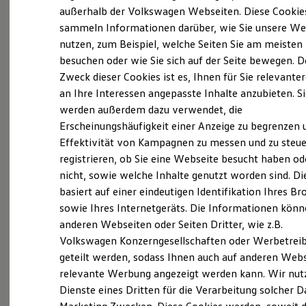
Elektrofahrzeugkonzepte
außerhalb der Volkswagen Webseiten. Diese Cookie
ID. EVERY1
sammeln Informationen darüber, wie Sie unsere We
Reichweite
nutzen, zum Beispiel, welche Seiten Sie am meisten
Reichweite der ID. Modelle
Probefahrt vereinbaren
Reichweite im Winter
besuchen oder wie Sie sich auf der Seite bewegen. D
Rekuperation
Zweck dieser Cookies ist es, Ihnen für Sie relevante
Laden
an Ihre Interessen angepasste Inhalte anzubieten. S
Laden unterwegs
Laden Zuhause
werden außerdem dazu verwendet, die
Ladestationen finden
Erscheinungshäufigkeit einer Anzeige zu begrenzen 
Fahrzeugangebot anfordern
Ladezeitensimulator
Effektivität von Kampagnen zu messen und zu steue
Batterie
Sicherheit
registrieren, ob Sie eine Webseite besucht haben od
Garantie und Lebensdauer
nicht, sowie welche Inhalte genutzt worden sind. Di
Nachhaltigkeit
basiert auf einer eindeutigen Identifikation Ihres B
Technologie
Servicetermin buchen
Kosten und Kauf
sowie Ihres Internetgeräts. Die Informationen kön
Verbrauchskosten
anderen Webseiten oder Seiten Dritter, wie z.B.
Kaufoptionen
Volkswagen Konzerngesellschaften oder Werbetrei
E-Auto-Förderung
Software und Konnektivität
geteilt werden, sodass Ihnen auch auf anderen Web
Die ID. Software 6
relevante Werbung angezeigt werden kann. Wir nut
Serviceanfrage stellen
ID. Software Versionen und Updates
Dienste eines Dritten für die Verarbeitung solcher D
Digitale Extras
Schnittstellen zu Ihrem ID.