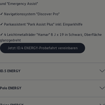
und "Emergency Assist"
Magazin
Lifestyle
Transport
✓
Navigationssystem "Discover Pro"
Familie
Elektromobilität
✓
Parkassistent "Park Assist Plus" inkl. Einparkhilfe
Volkswagen R
Pannen- und Unfallhilfe
Volkswagen Kundenbetreuung
✓
4 Leichtmetallräder "Hamar" 8 J x 19 in Schwarz, Oberfläche
glanzgedreht
Jetzt ID.4 ENERGY-Probefahrt vereinbaren
ID.5
ENERGY
Polo
ENERGY