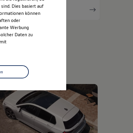
ind. Dies basiert auf
Serviceanfrage
stellen
Informationen können
aften oder
evante Werbung
solcher Daten zu
 mit
en