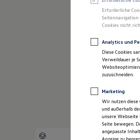
Erforderliche Co
Reifenpakete
Leasing
Erforderliche Coo
Leasing-Angebote
Seitennavigation 
Gebrauchtwagen Leasing
(
Impressum & Rechtliches
)
Cookies nicht rich
Junge Gebrauchtwagen-Leasing
Elektroauto Leasing
Kleinwagen-Leasing
Analytics und Pe
Leasing ohne Anzahlung
Finanzierung
Diese Cookies sa
Autokredit mit Schlussrate
Versicherungen und Garantien
Verweildauer je S
Kfz-Versicherung
Websiteoptimierun
Restschuldversicherungen
zuzuschneiden.
Garantien
Wartungsverträge
Geschäftskunden
Marketing
Professional Class bei Volkswagen
Großkunden
Wir nutzen diese 
Behörden
und außerhalb de
Direktkunden
Sonderfahrzeuge
unsere Webseite n
Anpfiff zum Gewinn
Seite bewegen. De
Elektromobilität
angepasste Inhalt
Elektroautos
ID. Tutorials
Anzeige zu begren