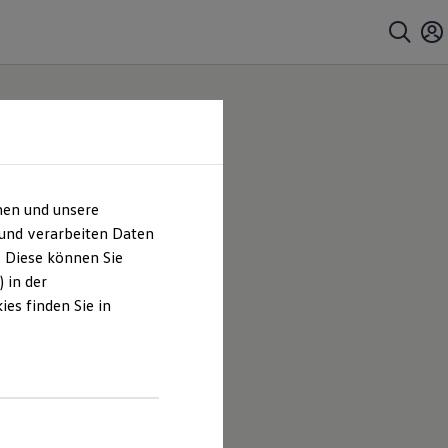
hen und unsere
 und verarbeiten Daten
. Diese können Sie
 in der
es finden Sie in