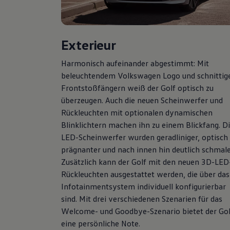
Hybridautos
Marke und Erlebnis
Volkswagen R und R Experience
R-Modelle
Exterieur
R Experience
Driving Experience
Volkswagen entdecken
Harmonisch aufeinander abgestimmt: Mit
Werkbesichtigung
beleuchtendem
Volkswagen
Logo und schnittig
Factory visit
Frontstoßfängern weiß der
Golf
optisch zu
Lifestyle Shop
T-Roc Kollektion
überzeugen. Auch die neuen Scheinwerfer und
Golf Kollektion
Rückleuchten mit optionalen dynamischen
ID. Kollektion
Blinklichtern machen ihn zu einem Blickfang. D
Volkswagen Kollektion
R-Kollektion
LED-Scheinwerfer wurden geradliniger, optisch
GTI Kollektion
prägnanter und nach innen hin deutlich schmale
Fußball Drop
Zusätzlich kann der
Golf
mit den neuen 3D-LED
we drive football
#wedriveproud
Rückleuchten ausgestattet werden, die über das
Besitzer und Service
Infotainmentsystem individuell konfigurierbar
myVolkswagen
sind. Mit drei verschiedenen Szenarien für das
Software Updates
Service und Ersatzteile
Welcome- und Goodbye-Szenario bietet der
Gol
Inspektion und HU/AU
eine persönliche Note.
Reparaturen und Checks