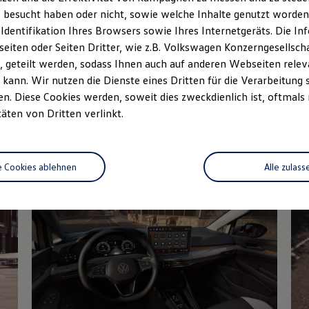
 besucht haben oder nicht, sowie welche Inhalte genutzt worden s
rzeugangebot
Servicetermin buchen
rdern
 Identifikation Ihres Browsers sowie Ihres Internetgeräts. Die 
iten oder Seiten Dritter, wie z.B. Volkswagen Konzerngesellsch
 geteilt werden, sodass Ihnen auch auf anderen Webseiten rel
kann. Wir nutzen die Dienste eines Dritten für die Verarbeitung 
. Diese Cookies werden, soweit dies zweckdienlich ist, oftmals
Details des Golf
täten von Dritten verlinkt.
e Cookies ablehnen
Alle zulass