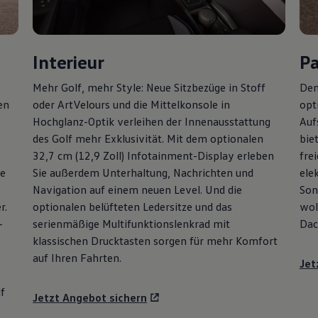
Interieur
P
Mehr
Golf
, mehr Style: Neue Sitzbezüge in Stoff
Den
en
oder ArtVelours und die Mittelkonsole in
opt
Hochglanz-Optik verleihen der Innenausstattung
Auf
des
Golf
mehr Exklusivität. Mit dem optionalen
bie
32,7 cm (12,9 Zoll) Infotainment-Display erleben
fre
ie
Sie außerdem Unterhaltung, Nachrichten und
ele
Navigation auf einem neuen Level. Und die
Son
r.
optionalen belüfteten Ledersitze und das
wol
-
serienmäßige Multifunktionslenkrad mit
Dac
klassischen Drucktasten sorgen für mehr Komfort
auf Ihren Fahrten.
Jet
f
Jetzt Angebot sichern