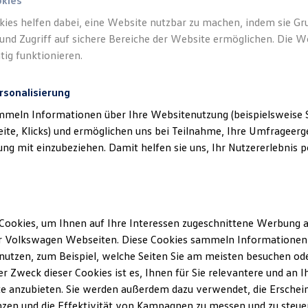
okies
kies helfen dabei, eine Website nutzbar zu machen, indem sie G
und Zugriff auf sichere Bereiche der Website ermöglichen. Die W
tig funktionieren.
rsonalisierung
mmeln Informationen über Ihre Websitenutzung (beispielsweise S
eite, Klicks) und ermöglichen uns bei Teilnahme, Ihre Umfrageerge
g mit einzubeziehen. Damit helfen sie uns, Ihr Nutzererlebnis pe
Cookies, um Ihnen auf Ihre Interessen zugeschnittene Werbung a
r Volkswagen Webseiten. Diese Cookies sammeln Informationen 
utzen, zum Beispiel, welche Seiten Sie am meisten besuchen oder
r Zweck dieser Cookies ist es, Ihnen für Sie relevantere und an I
e anzubieten. Sie werden außerdem dazu verwendet, die Erschein
zen und die Effektivität von Kampagnen zu messen und zu steuern