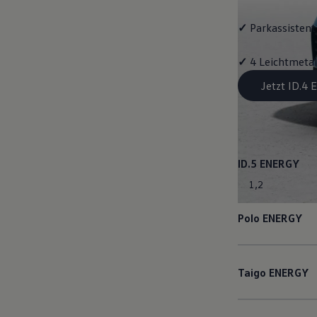
✓
Parkassistent 
✓
4 Leichtmetal
Jetzt ID.4
ID.5
ENERGY
1
,
2
Polo
ENERGY
Taigo
ENERGY