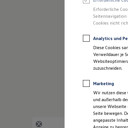
Erforderliche Co
Reifenpakete
Leasing
Erforderliche Coo
Leasing-Angebote
Seitennavigation 
Gebrauchtwagen Leasing
Cookies nicht rich
Junge Gebrauchtwagen-Leasing
Elektroauto Leasing
Kleinwagen-Leasing
Analytics und Pe
Leasing ohne Anzahlung
(
Impressum & Rechtliches
)
Finanzierung
Diese Cookies sa
Autokredit mit Schlussrate
Versicherungen und Garantien
Verweildauer je S
Kfz-Versicherung
Websiteoptimierun
Restschuldversicherungen
zuzuschneiden.
Garantien
Wartungsverträge
Geschäftskunden
Marketing
Professional Class bei Volkswagen
Großkunden
Wir nutzen diese 
Behörden
und außerhalb de
Direktkunden
Sonderfahrzeuge
unsere Webseite n
Anpfiff zum Gewinn
Seite bewegen. De
Elektromobilität
angepasste Inhalt
Elektroautos
ID. Tutorials
Anzeige zu begren