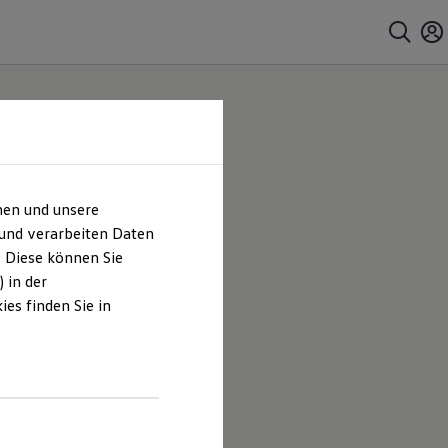
hen und unsere
 und verarbeiten Daten
. Diese können Sie
 in der
es finden Sie in