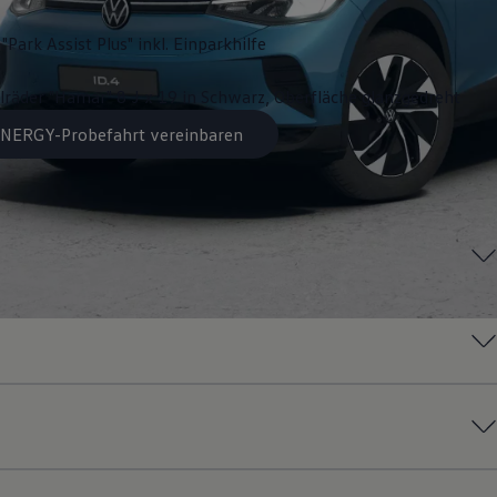
"Park Assist Plus" inkl. Einparkhilfe
lräder "Hamar" 8 J x 19 in Schwarz, Oberfläche glanzgedreht
 ENERGY-Probefahrt vereinbaren