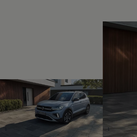
Magazin
Lifestyle
Transport
Familie
Elektromobilität
Volkswagen R
Pannen- und Unfallhilfe
Volkswagen Kundenbetreuung
1
1