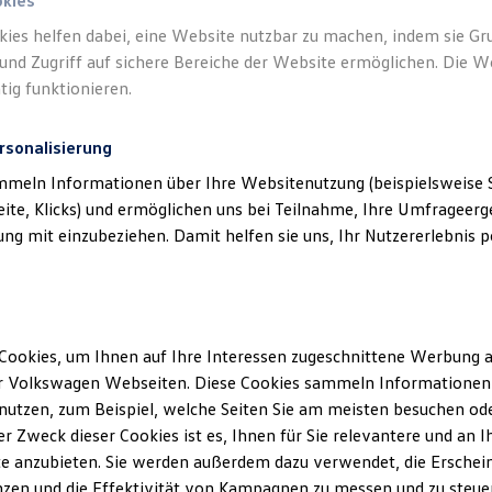
okies
kies helfen dabei, eine Website nutzbar zu machen, indem sie G
und Zugriff auf sichere Bereiche der Website ermöglichen. Die W
tig funktionieren.
rsonalisierung
mmeln Informationen über Ihre Websitenutzung (beispielsweise S
eite, Klicks) und ermöglichen uns bei Teilnahme, Ihre Umfrageerge
g mit einzubeziehen. Damit helfen sie uns, Ihr Nutzererlebnis pe
Cookies, um Ihnen auf Ihre Interessen zugeschnittene Werbung a
r Volkswagen Webseiten. Diese Cookies sammeln Informationen 
utzen, zum Beispiel, welche Seiten Sie am meisten besuchen oder
r Zweck dieser Cookies ist es, Ihnen für Sie relevantere und an I
e anzubieten. Sie werden außerdem dazu verwendet, die Erschein
zen und die Effektivität von Kampagnen zu messen und zu steuern