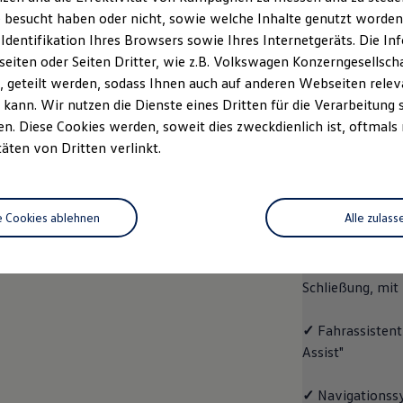
 besucht haben oder nicht, sowie welche Inhalte genutzt worden s
rzeugangebot
Servicetermin buchen
rdern
 Identifikation Ihres Browsers sowie Ihres Internetgeräts. Die 
iten oder Seiten Dritter, wie z.B. Volkswagen Konzerngesellsch
 geteilt werden, sodass Ihnen auch auf anderen Webseiten rel
kann. Wir nutzen die Dienste eines Dritten für die Verarbeitung 
. Diese Cookies werden, soweit dies zweckdienlich ist, oftmals
ID.4
ENERGY
täten von Dritten verlinkt.
Aussta
e Cookies ablehnen
Alle zulass
✓
Multifunktion
✓
"Easy Open & 
Schließung, mit
✓
Fahrassistent
Assist"
✓
Navigationss