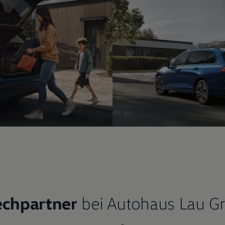
1
echpartner
bei Autohaus Lau G