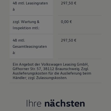
48 mtl. Leasingraten
297,50 €
Magazin
Lifestyle
à
Transport
Familie
zzgl. Wartung &
0,00 €
Elektromobilität
Volkswagen R
Inspektion mtl.:
Pannen- und Unfallhilfe
Volkswagen Kundenbetreuung
48 mtl.
297,50 €
Gesamtleasingraten
à:
Ein Angebot der Volkswagen Leasing GmbH,
Gifhorner Str. 57, 38112 Braunschweig. Zzgl.
Auslieferungskosten für die Auslieferung beim
Händler; zzgl. Zulassungskosten.
Ihre
nächsten