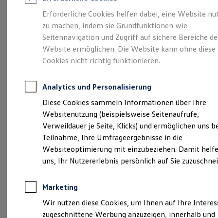
Reifenpakete
Leasing
Erforderliche Cookies helfen dabei, eine Website nu
Leasing-Angebote
zu machen, indem sie Grundfunktionen wie
Gebrauchtwagen Leasing
Abenteuer Leben.
Der
Seitennavigation und Zugriff auf sichere Bereiche de
Junge Gebrauchtwagen-Leasing
Elektroauto Leasing
Website ermöglichen. Die Website kann ohne diese
Kleinwagen-Leasing
Tiguan ENERGY
Cookies nicht richtig funktionieren.
Leasing ohne Anzahlung
Finanzierung
Autokredit mit Schlussrate
Analytics und Personalisierung
Versicherungen und Garantien
Kfz-Versicherung
Diese Cookies sammeln Informationen über Ihre
Restschuldversicherungen
Websitenutzung (beispielsweise Seitenaufrufe,
Garantien
Verweildauer je Seite, Klicks) und ermöglichen uns b
Wartungsverträge
Geschäftskunden
Teilnahme, Ihre Umfrageergebnisse in die
Professional Class bei Volkswagen
Websiteoptimierung mit einzubeziehen. Damit helfe
Großkunden
uns, Ihr Nutzererlebnis persönlich auf Sie zuzuschne
Behörden
Direktkunden
Sonderfahrzeuge
Marketing
Anpfiff zum Gewinn
Elektromobilität
Wir nutzen diese Cookies, um Ihnen auf Ihre Intere
Elektroautos
zugeschnittene Werbung anzuzeigen, innerhalb und
ID. Tutorials