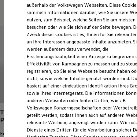
Elektrofahrzeugkonzepte
außerhalb der Volkswagen Webseiten. Diese Cookie
(
Impressum & Rechtliches
)
ID. EVERY1
sammeln Informationen darüber, wie Sie unsere We
Reichweite
nutzen, zum Beispiel, welche Seiten Sie am meisten
Reichweite der ID. Modelle
Reichweite im Winter
besuchen oder wie Sie sich auf der Seite bewegen. D
Rekuperation
Zweck dieser Cookies ist es, Ihnen für Sie relevante
Laden
an Ihre Interessen angepasste Inhalte anzubieten. S
Laden unterwegs
Laden Zuhause
werden außerdem dazu verwendet, die
Ladestationen finden
Erscheinungshäufigkeit einer Anzeige zu begrenzen 
Ladezeitensimulator
Effektivität von Kampagnen zu messen und zu steue
Batterie
Sicherheit
registrieren, ob Sie eine Webseite besucht haben od
Garantie und Lebensdauer
nicht, sowie welche Inhalte genutzt worden sind. Di
Nachhaltigkeit
basiert auf einer eindeutigen Identifikation Ihres B
Technologie
Kosten und Kauf
sowie Ihres Internetgeräts. Die Informationen kön
1
Verbrauchskosten
anderen Webseiten oder Seiten Dritter, wie z.B.
Kaufoptionen
Volkswagen Konzerngesellschaften oder Werbetrei
E-Auto-Förderung
Tiguan
ENERGY
1,5 l eTSI OPF 96 kW (130
Software und Konnektivität
geteilt werden, sodass Ihnen auch auf anderen Web
PS
) 7-Gang-Doppelkupplungsgetriebe DSG
Die ID. Software 6
relevante Werbung angezeigt werden kann. Wir nut
ID. Software Versionen und Updates
Dienste eines Dritten für die Verarbeitung solcher D
Digitale Extras
Energieverbrauch kombiniert in l/100 km: 6,1; CO₂-Emissionen
Schnittstellen zu Ihrem ID.