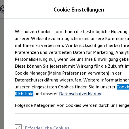
Modelle und Konfigurator
Cookie Einstellungen
Konfigurator
Modelle vergleichen
Konfiguration laden
Zum
Zum
Autosuche
Wir nutzen Cookies, um Ihnen die bestmögliche Nutzung
Hauptinhalt
Footer
Elektroautos
springen
springen
unserer Webseite zu ermöglichen und unsere Kommunika
ENERGY Sondermodelle
Nutzfahrzeuge
mit Ihnen zu verbessern. Wir berücksichtigen hierbei Ihr
SUV und CUV
Präferenzen und verarbeiten Daten für Marketing, Analyt
Familienautos
Personalisierung nur, wenn Sie uns Ihre Einwilligung gebe
Kombis
Kompaktwagen
Diese können Sie jederzeit mit Wirkung für die Zukunft i
Sportwagen
Cookie Manager (Meine Präferenzen verwalten) in der
Schnell verfügbare Fahrzeuge
Angebote und Produkte
Datenschutzerklärung widerrufen. Weitere Informatione
Aktuelle Angebote
unseren eingesetzten Cookies finden Sie in unserer
Cooki
E-Auto-Förderung
Richtlinie
und unserer
Datenschutzerklärung
.
Volkswagen Marktplatz
Die ENERGY Sondermodelle
Folgende Kategorien von Cookies werden durch uns einge
Junge Gebrauchtwagen und Gebrauchtwagen
Volkswagen Zertifizierte Gebrauchtwagen
Elektromobilität bei Gebrauchtwagen
Zubehör- und Serviceangebote
Saisonangebote
Erforderliche Cookies