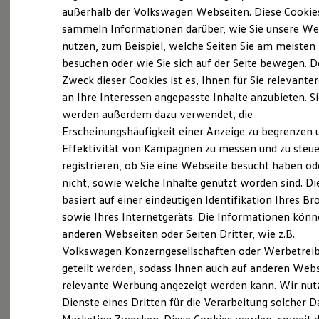
Probefahrt vereinbaren
Elektrofahrzeugkonzepte
außerhalb der Volkswagen Webseiten. Diese Cookie
ID. EVERY1
sammeln Informationen darüber, wie Sie unsere We
Reichweite
nutzen, zum Beispiel, welche Seiten Sie am meisten
Reichweite der ID. Modelle
Reichweite im Winter
besuchen oder wie Sie sich auf der Seite bewegen. D
Rekuperation
Zweck dieser Cookies ist es, Ihnen für Sie relevante
Fahrzeugangebot anfordern
Laden
an Ihre Interessen angepasste Inhalte anzubieten. S
Laden unterwegs
Laden Zuhause
werden außerdem dazu verwendet, die
Ladestationen finden
Erscheinungshäufigkeit einer Anzeige zu begrenzen 
Ladezeitensimulator
Effektivität von Kampagnen zu messen und zu steue
Batterie
Serviceanfrage stellen
Sicherheit
registrieren, ob Sie eine Webseite besucht haben od
Garantie und Lebensdauer
nicht, sowie welche Inhalte genutzt worden sind. Di
Nachhaltigkeit
basiert auf einer eindeutigen Identifikation Ihres B
Technologie
Kosten und Kauf
sowie Ihres Internetgeräts. Die Informationen kön
Details des Golf
Verbrauchskosten
anderen Webseiten oder Seiten Dritter, wie z.B.
Kaufoptionen
Volkswagen Konzerngesellschaften oder Werbetrei
E-Auto-Förderung
Software und Konnektivität
geteilt werden, sodass Ihnen auch auf anderen Web
Die ID. Software 6
relevante Werbung angezeigt werden kann. Wir nut
ID. Software Versionen und Updates
Dienste eines Dritten für die Verarbeitung solcher D
Digitale Extras
Schnittstellen zu Ihrem ID.