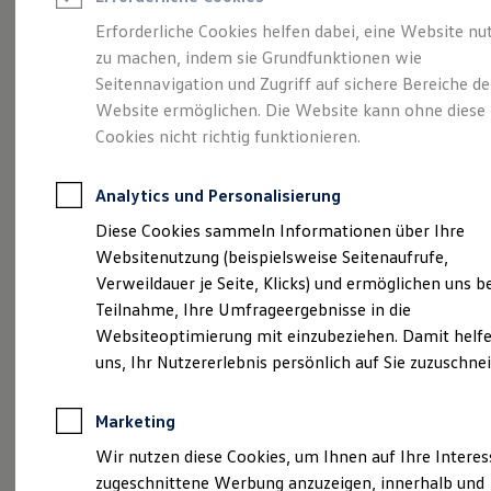
Reifenpakete
Leasing
Erforderliche Cookies helfen dabei, eine Website nu
Leasing-Angebote
zu machen, indem sie Grundfunktionen wie
Eine Klasse für sich.
Gebrauchtwagen Leasing
Seitennavigation und Zugriff auf sichere Bereiche de
Junge Gebrauchtwagen-Leasing
Elektroauto Leasing
Website ermöglichen. Die Website kann ohne diese
Der Golf.
Kleinwagen-Leasing
Cookies nicht richtig funktionieren.
Leasing ohne Anzahlung
Finanzierung
Autokredit mit Schlussrate
Analytics und Personalisierung
Versicherungen und Garantien
Kfz-Versicherung
Diese Cookies sammeln Informationen über Ihre
Restschuldversicherungen
Websitenutzung (beispielsweise Seitenaufrufe,
Garantien
Verweildauer je Seite, Klicks) und ermöglichen uns b
Wartungsverträge
Geschäftskunden
Teilnahme, Ihre Umfrageergebnisse in die
Professional Class bei Volkswagen
Websiteoptimierung mit einzubeziehen. Damit helfe
Großkunden
(
Impressum & Rechtliches
)
uns, Ihr Nutzererlebnis persönlich auf Sie zuzuschne
Behörden
Direktkunden
Sonderfahrzeuge
Marketing
Anpfiff zum Gewinn
Elektromobilität
Wir nutzen diese Cookies, um Ihnen auf Ihre Intere
Elektroautos
zugeschnittene Werbung anzuzeigen, innerhalb und
ID. Tutorials