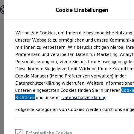
Modelle und Konfigurator
Cookie Einstellungen
Konfigurator
Modelle vergleichen
Konfiguration laden
Zum
Zum
Autosuche
Wir nutzen Cookies, um Ihnen die bestmögliche Nutzung
Hauptinhalt
Footer
Elektroautos
springen
springen
unserer Webseite zu ermöglichen und unsere Kommunika
ENERGY Sondermodelle
Nutzfahrzeuge
mit Ihnen zu verbessern. Wir berücksichtigen hierbei Ihr
SUV und CUV
Präferenzen und verarbeiten Daten für Marketing, Analyt
Familienautos
Personalisierung nur, wenn Sie uns Ihre Einwilligung gebe
Kombis
Kompaktwagen
Diese können Sie jederzeit mit Wirkung für die Zukunft i
Sportwagen
Cookie Manager (Meine Präferenzen verwalten) in der
Schnell verfügbare Fahrzeuge
Angebote und Produkte
Datenschutzerklärung widerrufen. Weitere Informatione
Aktuelle Angebote
unseren eingesetzten Cookies finden Sie in unserer
Cooki
E-Auto-Förderung
Richtlinie
und unserer
Datenschutzerklärung
.
Volkswagen Marktplatz
Die ENERGY Sondermodelle
Folgende Kategorien von Cookies werden durch uns einge
Junge Gebrauchtwagen und Gebrauchtwagen
Volkswagen Zertifizierte Gebrauchtwagen
Elektromobilität bei Gebrauchtwagen
Zubehör- und Serviceangebote
Saisonangebote
Erforderliche Cookies