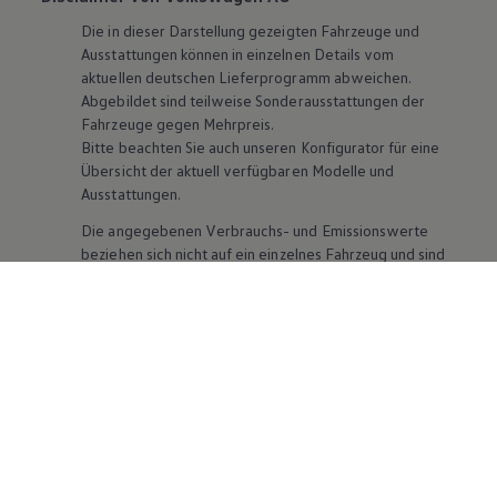
Die in dieser Darstellung gezeigten Fahrzeuge und
Ausstattungen können in einzelnen Details vom
aktuellen deutschen Lieferprogramm abweichen.
Abgebildet sind teilweise Sonderausstattungen der
Fahrzeuge gegen Mehrpreis.
Bitte beachten Sie auch unseren Konfigurator für eine
Übersicht der aktuell verfügbaren Modelle und
Ausstattungen.
Die angegebenen Verbrauchs- und Emissionswerte
beziehen sich nicht auf ein einzelnes Fahrzeug und sind
nicht Bestandteil des Angebots, sondern dienen allein
Vergleichszwecken zwischen den verschiedenen
Fahrzeugtypen. Zusatzausstattungen und
Zubehör
(Anbauteile, Reifenformat usw.) können relevante
Fahrzeugparameter, wie
z. B.
Gewicht, Rollwiderstand
und Aerodynamik verändern und neben Witterungs-
und Verkehrsbedingungen sowie dem individuellen
Fahrverhalten den Kraftstoffverbrauch, den
Stromverbrauch, die CO₂-Emissionen und die
Fahrleistungswerte eines Fahrzeugs beeinflussen.