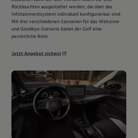
Motorenöl und Flüssigkeiten
Rückleuchten ausgestattet werden, die über das
Räder und Reifen
Infotainmentsystem individuell konfigurierbar sind.
Pannen- und Unfallhilfe
Mit drei verschiedenen Szenarien für das Welcome-
Economy Service
Volkswagen Teile
und Goodbye-Szenario bietet der
Golf
eine
Zubehör
persönliche Note.
Modellspezifisches Zubehör
Schutz und Pflege
Transport
Jetzt Angebot sichern
Entertainment und Elektronik
Individualisieren
Wallbox und Ladekabel
Digitale Extras
Dienste für Ihr Modell finden
Volkswagen Apps, Login und Shop
Handy und Fahrzeug verbinden
Updates für Software, Karten und Radio
Über Ihr Auto
Vorgängermodelle
Kundeninformationen
Volkswagen Kundenbetreuung
Warn- und Kontrollleuchten
Assistenzsysteme
Digitale Betriebsanleitung
Live Beratung