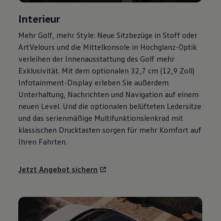
Magazin
Interieur
Lifestyle
Transport
Mehr
Golf
, mehr Style: Neue Sitzbezüge in Stoff oder
Familie
Elektromobilität
ArtVelours und die Mittelkonsole in Hochglanz-Optik
Volkswagen R
verleihen der Innenausstattung des
Golf
mehr
Pannen- und Unfallhilfe
Exklusivität. Mit dem optionalen 32,7 cm (12,9 Zoll)
Volkswagen Kundenbetreuung
Infotainment-Display erleben Sie außerdem
Unterhaltung, Nachrichten und Navigation auf einem
neuen Level. Und die optionalen belüfteten Ledersitze
und das serienmäßige Multifunktionslenkrad mit
klassischen Drucktasten sorgen für mehr Komfort auf
Ihren Fahrten.
Jetzt Angebot sichern