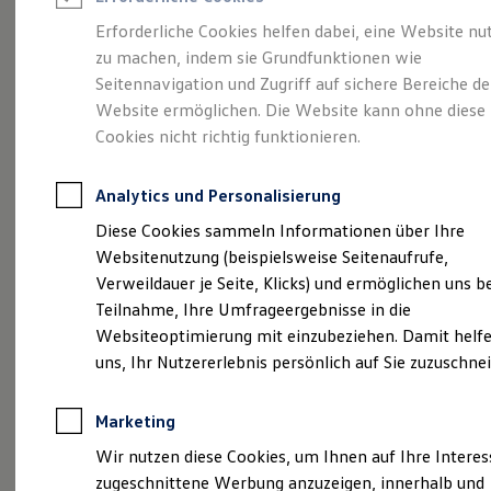
Reifenpakete
Leasing
Erforderliche Cookies helfen dabei, eine Website nu
Leasing-Angebote
zu machen, indem sie Grundfunktionen wie
Die ENERGY
Gebrauchtwagen Leasing
Seitennavigation und Zugriff auf sichere Bereiche de
Junge Gebrauchtwagen-Leasing
Elektroauto Leasing
Website ermöglichen. Die Website kann ohne diese
Sondermodelle
Kleinwagen-Leasing
Cookies nicht richtig funktionieren.
Leasing ohne Anzahlung
Finanzierung
Autokredit mit Schlussrate
Analytics und Personalisierung
Versicherungen und Garantien
Kfz-Versicherung
Diese Cookies sammeln Informationen über Ihre
Restschuldversicherungen
Websitenutzung (beispielsweise Seitenaufrufe,
Garantien
Verweildauer je Seite, Klicks) und ermöglichen uns b
Wartungsverträge
Geschäftskunden
Teilnahme, Ihre Umfrageergebnisse in die
Professional Class bei Volkswagen
Websiteoptimierung mit einzubeziehen. Damit helfe
Großkunden
uns, Ihr Nutzererlebnis persönlich auf Sie zuzuschne
Behörden
Direktkunden
Sonderfahrzeuge
Marketing
Anpfiff zum Gewinn
(
Impressum & Rechtliches
)
Elektromobilität
Wir nutzen diese Cookies, um Ihnen auf Ihre Intere
Elektroautos
zugeschnittene Werbung anzuzeigen, innerhalb und
ID. Tutorials