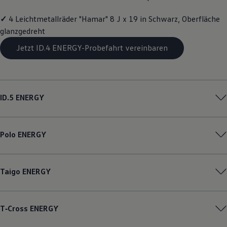
Magazin
Lifestyle
✓
4 Leichtmetallräder "Hamar" 8 J x 19 in Schwarz, Oberfläche
Transport
glanzgedreht
Familie
Elektromobilität
Jetzt ID.4 ENERGY-Probefahrt vereinbaren
Volkswagen R
Pannen- und Unfallhilfe
Volkswagen Kundenbetreuung
ID.5
ENERGY
Polo
ENERGY
Taigo
ENERGY
T‑Cross
ENERGY