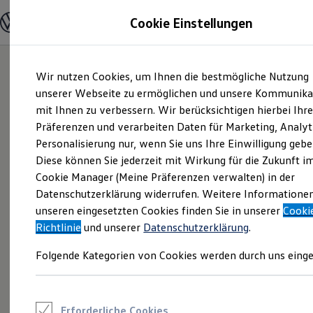
Modelle und Konfigurator
Cookie Einstellungen
Konfigurator
Modelle vergleichen
Konfiguration laden
Zum
Zum
Autosuche
Wir nutzen Cookies, um Ihnen die bestmögliche Nutzung
Hauptinhalt
Footer
Elektroautos
springen
springen
unserer Webseite zu ermöglichen und unsere Kommunika
ENERGY Sondermodelle
Nutzfahrzeuge
mit Ihnen zu verbessern. Wir berücksichtigen hierbei Ihr
SUV und CUV
Präferenzen und verarbeiten Daten für Marketing, Analyt
Familienautos
Personalisierung nur, wenn Sie uns Ihre Einwilligung gebe
Kombis
Kompaktwagen
Diese können Sie jederzeit mit Wirkung für die Zukunft i
Sportwagen
Cookie Manager (Meine Präferenzen verwalten) in der
Schnell verfügbare Fahrzeuge
Angebote und Produkte
Datenschutzerklärung widerrufen. Weitere Informatione
Aktuelle Angebote
unseren eingesetzten Cookies finden Sie in unserer
Cooki
E-Auto-Förderung
Richtlinie
und unserer
Datenschutzerklärung
.
Volkswagen Marktplatz
Die ENERGY Sondermodelle
Folgende Kategorien von Cookies werden durch uns einge
Junge Gebrauchtwagen und Gebrauchtwagen
Volkswagen Zertifizierte Gebrauchtwagen
Elektromobilität bei Gebrauchtwagen
Zubehör- und Serviceangebote
Saisonangebote
Erforderliche Cookies