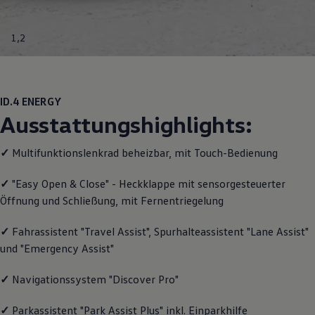
Motorenöl und Flüssigkeiten
Räder und Reifen
Pannen- und Unfallhilfe
1
,
2
Economy Service
Volkswagen Teile
Zubehör
Modellspezifisches Zubehör
Schutz und Pflege
ID.4
ENERGY
Transport
Ausstattungshighlights:
Entertainment und Elektronik
Individualisieren
Wallbox und Ladekabel
✓
Multifunktionslenkrad beheizbar, mit Touch-Bedienung
Digitale Extras
Dienste für Ihr Modell finden
✓
"Easy Open & Close" - Heckklappe mit sensorgesteuerter
Volkswagen Apps, Login und Shop
Öffnung und Schließung, mit Fernentriegelung
Handy und Fahrzeug verbinden
Updates für Software, Karten und Radio
Über Ihr Auto
✓
Fahrassistent "Travel Assist", Spurhalteassistent "Lane Assist"
Vorgängermodelle
und "Emergency Assist"
Kundeninformationen
Volkswagen Kundenbetreuung
Warn- und Kontrollleuchten
✓
Navigationssystem "Discover Pro"
Assistenzsysteme
Digitale Betriebsanleitung
✓
Parkassistent "Park Assist Plus" inkl. Einparkhilfe
Live Beratung