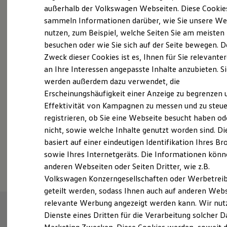
Elektrofahrzeugkonzepte
außerhalb der Volkswagen Webseiten. Diese Cookie
ID. EVERY1
sammeln Informationen darüber, wie Sie unsere We
Reichweite
nutzen, zum Beispiel, welche Seiten Sie am meisten
Reichweite der ID. Modelle
Probefahrt vereinbaren
Reichweite im Winter
besuchen oder wie Sie sich auf der Seite bewegen. D
Rekuperation
Zweck dieser Cookies ist es, Ihnen für Sie relevante
Laden
an Ihre Interessen angepasste Inhalte anzubieten. S
Laden unterwegs
Laden Zuhause
werden außerdem dazu verwendet, die
Ladestationen finden
Erscheinungshäufigkeit einer Anzeige zu begrenzen 
Fahrzeugangebot anfordern
Ladezeitensimulator
Effektivität von Kampagnen zu messen und zu steue
Batterie
Sicherheit
registrieren, ob Sie eine Webseite besucht haben od
Garantie und Lebensdauer
nicht, sowie welche Inhalte genutzt worden sind. Di
Nachhaltigkeit
basiert auf einer eindeutigen Identifikation Ihres B
Technologie
Serviceanfrage stellen
Kosten und Kauf
sowie Ihres Internetgeräts. Die Informationen kön
Verbrauchskosten
anderen Webseiten oder Seiten Dritter, wie z.B.
Kaufoptionen
Volkswagen Konzerngesellschaften oder Werbetrei
E-Auto-Förderung
Software und Konnektivität
geteilt werden, sodass Ihnen auch auf anderen Web
Die ID. Software 6
relevante Werbung angezeigt werden kann. Wir nut
ID. Software Versionen und Updates
Dienste eines Dritten für die Verarbeitung solcher D
Digitale Extras
Schnittstellen zu Ihrem ID.