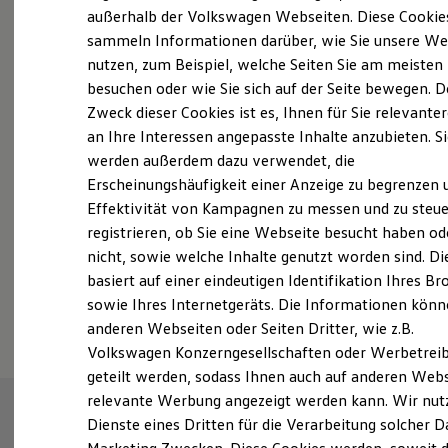
Elektrofahrzeugkonzepte
außerhalb der Volkswagen Webseiten. Diese Cookie
ID. EVERY1
sammeln Informationen darüber, wie Sie unsere We
Reichweite
nutzen, zum Beispiel, welche Seiten Sie am meisten
Reichweite der ID. Modelle
Probefahrt vereinbaren
Reichweite im Winter
besuchen oder wie Sie sich auf der Seite bewegen. D
Rekuperation
Zweck dieser Cookies ist es, Ihnen für Sie relevante
Laden
an Ihre Interessen angepasste Inhalte anzubieten. S
Laden unterwegs
Laden Zuhause
werden außerdem dazu verwendet, die
Ladestationen finden
Erscheinungshäufigkeit einer Anzeige zu begrenzen 
Fahrzeugangebot anfordern
Ladezeitensimulator
Effektivität von Kampagnen zu messen und zu steue
Batterie
Sicherheit
registrieren, ob Sie eine Webseite besucht haben od
Garantie und Lebensdauer
nicht, sowie welche Inhalte genutzt worden sind. Di
Nachhaltigkeit
basiert auf einer eindeutigen Identifikation Ihres B
Technologie
Serviceanfrage stellen
Kosten und Kauf
sowie Ihres Internetgeräts. Die Informationen kön
Verbrauchskosten
anderen Webseiten oder Seiten Dritter, wie z.B.
Kaufoptionen
Volkswagen Konzerngesellschaften oder Werbetrei
E-Auto-Förderung
Software und Konnektivität
geteilt werden, sodass Ihnen auch auf anderen Web
Die ID. Software 6
relevante Werbung angezeigt werden kann. Wir nut
ID. Software Versionen und Updates
Dienste eines Dritten für die Verarbeitung solcher D
Digitale Extras
Schnittstellen zu Ihrem ID.