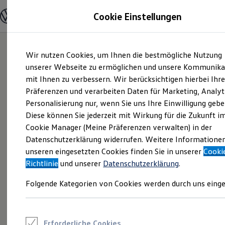
Modelle und Konfigurator
Cookie Einstellungen
Konfigurator
Modelle vergleichen
Konfiguration laden
Zum
Zum
Autosuche
Wir nutzen Cookies, um Ihnen die bestmögliche Nutzung
Hauptinhalt
Footer
Elektroautos
springen
springen
unserer Webseite zu ermöglichen und unsere Kommunika
ENERGY Sondermodelle
Nutzfahrzeuge
mit Ihnen zu verbessern. Wir berücksichtigen hierbei Ihr
SUV und CUV
Präferenzen und verarbeiten Daten für Marketing, Analyt
Familienautos
Personalisierung nur, wenn Sie uns Ihre Einwilligung gebe
Kombis
Kompaktwagen
Diese können Sie jederzeit mit Wirkung für die Zukunft i
Sportwagen
Cookie Manager (Meine Präferenzen verwalten) in der
Schnell verfügbare Fahrzeuge
Angebote und Produkte
Datenschutzerklärung widerrufen. Weitere Informatione
Aktuelle Angebote
unseren eingesetzten Cookies finden Sie in unserer
Cooki
E-Auto-Förderung
Richtlinie
und unserer
Datenschutzerklärung
.
Volkswagen Marktplatz
Die ENERGY Sondermodelle
Folgende Kategorien von Cookies werden durch uns einge
Junge Gebrauchtwagen und Gebrauchtwagen
Volkswagen Zertifizierte Gebrauchtwagen
Elektromobilität bei Gebrauchtwagen
Zubehör- und Serviceangebote
Saisonangebote
Erforderliche Cookies