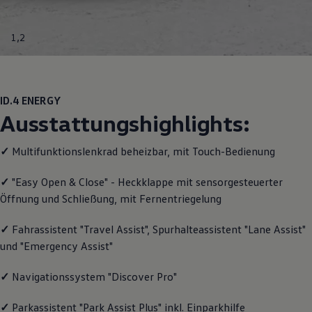
Motorenöl und Flüssigkeiten
Räder und Reifen
Pannen- und Unfallhilfe
1
,
2
Economy Service
Volkswagen Teile
Zubehör
Modellspezifisches Zubehör
Schutz und Pflege
ID.4
ENERGY
Transport
Ausstattungshighlights:
Entertainment und Elektronik
Individualisieren
Wallbox und Ladekabel
✓
Multifunktionslenkrad beheizbar, mit Touch-Bedienung
Digitale Extras
Dienste für Ihr Modell finden
✓
"Easy Open & Close" - Heckklappe mit sensorgesteuerter
Volkswagen Apps, Login und Shop
Öffnung und Schließung, mit Fernentriegelung
Handy und Fahrzeug verbinden
Updates für Software, Karten und Radio
Über Ihr Auto
✓
Fahrassistent "Travel Assist", Spurhalteassistent "Lane Assist"
Vorgängermodelle
und "Emergency Assist"
Kundeninformationen
Volkswagen Kundenbetreuung
Warn- und Kontrollleuchten
✓
Navigationssystem "Discover Pro"
Assistenzsysteme
Digitale Betriebsanleitung
✓
Parkassistent "Park Assist Plus" inkl. Einparkhilfe
Live Beratung