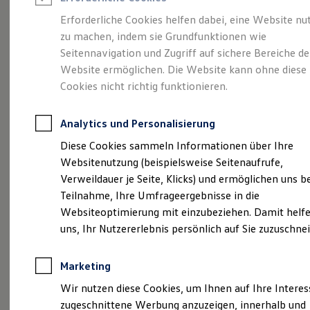
Reifenpakete
Leasing
Erforderliche Cookies helfen dabei, eine Website nu
Leasing-Angebote
zu machen, indem sie Grundfunktionen wie
Die ENERGY
Gebrauchtwagen Leasing
Seitennavigation und Zugriff auf sichere Bereiche de
Junge Gebrauchtwagen-Leasing
Elektroauto Leasing
Website ermöglichen. Die Website kann ohne diese
Sondermodelle
Kleinwagen-Leasing
Cookies nicht richtig funktionieren.
Leasing ohne Anzahlung
Finanzierung
Autokredit mit Schlussrate
Analytics und Personalisierung
Versicherungen und Garantien
Kfz-Versicherung
Diese Cookies sammeln Informationen über Ihre
Restschuldversicherungen
Websitenutzung (beispielsweise Seitenaufrufe,
Garantien
Verweildauer je Seite, Klicks) und ermöglichen uns b
Wartungsverträge
Geschäftskunden
Teilnahme, Ihre Umfrageergebnisse in die
Professional Class bei Volkswagen
Websiteoptimierung mit einzubeziehen. Damit helfe
Großkunden
uns, Ihr Nutzererlebnis persönlich auf Sie zuzuschne
Behörden
Direktkunden
Sonderfahrzeuge
Marketing
Anpfiff zum Gewinn
(
Impressum & Rechtliches
)
Elektromobilität
Wir nutzen diese Cookies, um Ihnen auf Ihre Intere
Elektroautos
zugeschnittene Werbung anzuzeigen, innerhalb und
ID. Tutorials