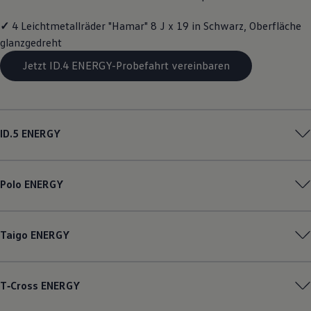
Magazin
Lifestyle
✓
4 Leichtmetallräder "Hamar" 8 J x 19 in Schwarz, Oberfläche
Transport
glanzgedreht
Familie
Elektromobilität
Jetzt ID.4 ENERGY-Probefahrt vereinbaren
Volkswagen R
Pannen- und Unfallhilfe
Volkswagen Kundenbetreuung
ID.5
ENERGY
Polo
ENERGY
Taigo
ENERGY
T‑Cross
ENERGY