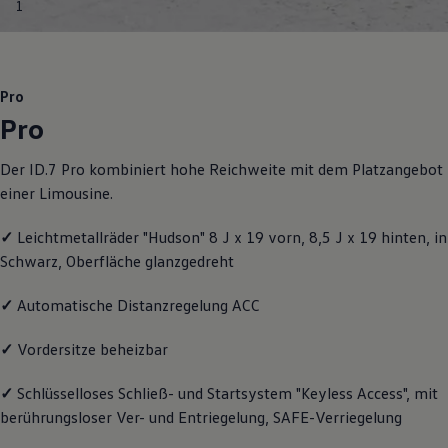
1
Motorenöl und Flüssigkeiten
Räder und Reifen
Pannen- und Unfallhilfe
Economy Service
Volkswagen Teile
Pro
Zubehör
Pro
Modellspezifisches Zubehör
Schutz und Pflege
Transport
Der ID.7 Pro kombiniert hohe Reichweite mit dem Platzangebot
Entertainment und Elektronik
einer Limousine.
Individualisieren
Wallbox und Ladekabel
Digitale Extras
✓
Leichtmetallräder "Hudson" 8 J x 19 vorn, 8,5 J x 19 hinten, in
Dienste für Ihr Modell finden
Schwarz, Oberfläche glanzgedreht
Volkswagen Apps, Login und Shop
Handy und Fahrzeug verbinden
Updates für Software, Karten und Radio
✓
Automatische Distanzregelung ACC
Über Ihr Auto
Vorgängermodelle
✓
Vordersitze beheizbar
Kundeninformationen
Volkswagen Kundenbetreuung
✓
Schlüsselloses Schließ- und Startsystem "Keyless Access", mit
Warn- und Kontrollleuchten
Assistenzsysteme
berührungsloser Ver- und Entriegelung, SAFE-Verriegelung
Digitale Betriebsanleitung
Live Beratung