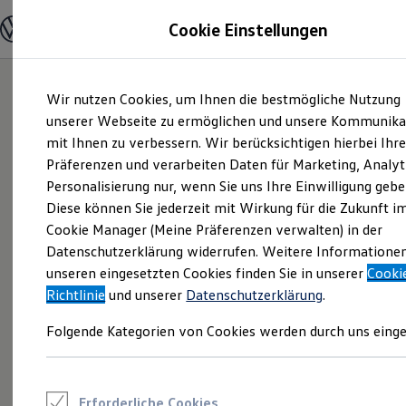
Modelle und Konfigurator
Cookie Einstellungen
Konfigurator
Modelle vergleichen
Konfiguration laden
Zum
Zum
Autosuche
Wir nutzen Cookies, um Ihnen die bestmögliche Nutzung
Hauptinhalt
Footer
Elektroautos
springen
springen
unserer Webseite zu ermöglichen und unsere Kommunika
ENERGY Sondermodelle
Nutzfahrzeuge
mit Ihnen zu verbessern. Wir berücksichtigen hierbei Ihr
SUV und CUV
Präferenzen und verarbeiten Daten für Marketing, Analyt
Familienautos
Personalisierung nur, wenn Sie uns Ihre Einwilligung gebe
Kombis
Kompaktwagen
Diese können Sie jederzeit mit Wirkung für die Zukunft i
Sportwagen
Cookie Manager (Meine Präferenzen verwalten) in der
Schnell verfügbare Fahrzeuge
Angebote und Produkte
Datenschutzerklärung widerrufen. Weitere Informatione
Aktuelle Angebote
unseren eingesetzten Cookies finden Sie in unserer
Cooki
E-Auto-Förderung
Richtlinie
und unserer
Datenschutzerklärung
.
Volkswagen Marktplatz
Die ENERGY Sondermodelle
Folgende Kategorien von Cookies werden durch uns einge
Junge Gebrauchtwagen und Gebrauchtwagen
Volkswagen Zertifizierte Gebrauchtwagen
Elektromobilität bei Gebrauchtwagen
Zubehör- und Serviceangebote
Saisonangebote
Erforderliche Cookies