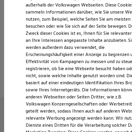
Elektrofahrzeugkonzepte
außerhalb der Volkswagen Webseiten. Diese Cookie
Probefahrt vereinbaren
ID. EVERY1
sammeln Informationen darüber, wie Sie unsere We
Reichweite
nutzen, zum Beispiel, welche Seiten Sie am meisten
Reichweite der ID. Modelle
Reichweite im Winter
besuchen oder wie Sie sich auf der Seite bewegen. D
Rekuperation
Zweck dieser Cookies ist es, Ihnen für Sie relevante
Laden
an Ihre Interessen angepasste Inhalte anzubieten. S
Fahrzeugangebot anfordern
Laden unterwegs
Laden Zuhause
werden außerdem dazu verwendet, die
Ladestationen finden
Erscheinungshäufigkeit einer Anzeige zu begrenzen 
Ladezeitensimulator
Effektivität von Kampagnen zu messen und zu steue
Batterie
Sicherheit
registrieren, ob Sie eine Webseite besucht haben od
Garantie und Lebensdauer
Serviceanfrage stellen
nicht, sowie welche Inhalte genutzt worden sind. Di
Nachhaltigkeit
basiert auf einer eindeutigen Identifikation Ihres B
Technologie
Kosten und Kauf
sowie Ihres Internetgeräts. Die Informationen kön
Verbrauchskosten
anderen Webseiten oder Seiten Dritter, wie z.B.
Kaufoptionen
Volkswagen Konzerngesellschaften oder Werbetrei
E-Auto-Förderung
Software und Konnektivität
geteilt werden, sodass Ihnen auch auf anderen Web
Die ID. Software 6
relevante Werbung angezeigt werden kann. Wir nut
ID. Software Versionen und Updates
Dienste eines Dritten für die Verarbeitung solcher D
Digitale Extras
Schnittstellen zu Ihrem ID.