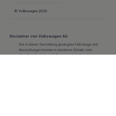
© Volkswagen 2026
Disclaimer von Volkswagen AG
Die in dieser Darstellung gezeigten Fahrzeuge und
Ausstattungen können in einzelnen Details vom
aktuellen deutschen Lieferprogramm abweichen.
Abgebildet sind teilweise Sonderausstattungen der
Fahrzeuge gegen Mehrpreis.
Bitte beachten Sie auch unseren Konfigurator für eine
Übersicht der aktuell verfügbaren Modelle und
Ausstattungen.
Die angegebenen Verbrauchs- und Emissionswerte
beziehen sich nicht auf ein einzelnes Fahrzeug und sind
nicht Bestandteil des Angebots, sondern dienen allein
Vergleichszwecken zwischen den verschiedenen
Fahrzeugtypen. Zusatzausstattungen und
Zubehör