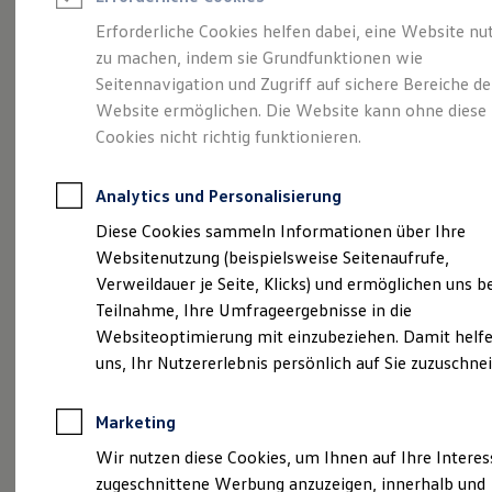
Reifenpakete
Leasing
Erforderliche Cookies helfen dabei, eine Website nu
Leasing-Angebote
zu machen, indem sie Grundfunktionen wie
Größer. Entspannter.
Gebrauchtwagen Leasing
Seitennavigation und Zugriff auf sichere Bereiche de
Junge Gebrauchtwagen-Leasing
Elektroauto Leasing
Website ermöglichen. Die Website kann ohne diese
Reichweiter.
Der ID.7.
Kleinwagen-Leasing
Cookies nicht richtig funktionieren.
Leasing ohne Anzahlung
Finanzierung
Autokredit mit Schlussrate
Analytics und Personalisierung
Versicherungen und Garantien
Kfz-Versicherung
Diese Cookies sammeln Informationen über Ihre
Restschuldversicherungen
Websitenutzung (beispielsweise Seitenaufrufe,
Garantien
Verweildauer je Seite, Klicks) und ermöglichen uns b
Wartungsverträge
Geschäftskunden
Teilnahme, Ihre Umfrageergebnisse in die
Professional Class bei Volkswagen
Websiteoptimierung mit einzubeziehen. Damit helfe
Großkunden
uns, Ihr Nutzererlebnis persönlich auf Sie zuzuschne
Behörden
(
Impressum & Rechtliches
)
Direktkunden
Sonderfahrzeuge
Marketing
Anpfiff zum Gewinn
Elektromobilität
Wir nutzen diese Cookies, um Ihnen auf Ihre Intere
Elektroautos
zugeschnittene Werbung anzuzeigen, innerhalb und
ID. Tutorials