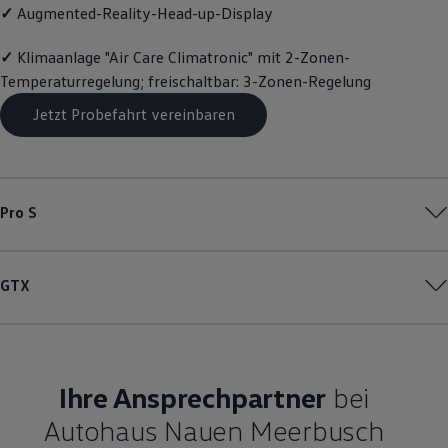
✓
Augmented-Reality-Head-up-Display
Magazin
Lifestyle
Transport
✓
Klimaanlage "Air Care Climatronic" mit 2-Zonen-
Familie
Temperaturregelung; freischaltbar: 3-Zonen-Regelung
Elektromobilität
Volkswagen R
Jetzt Probefahrt vereinbaren
Pannen- und Unfallhilfe
Volkswagen Kundenbetreuung
Pro S
GTX
Ihre Ansprechpartner
bei
Autohaus Nauen Meerbusch