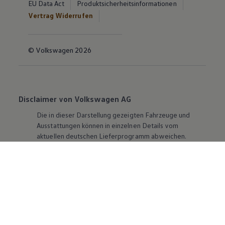
EU Data Act
Produktsicherheitsinformationen
Vertrag Widerrufen
© Volkswagen 2026
Disclaimer von Volkswagen AG
Die in dieser Darstellung gezeigten Fahrzeuge und
Ausstattungen können in einzelnen Details vom
aktuellen deutschen Lieferprogramm abweichen.
Abgebildet sind teilweise Sonderausstattungen der
Fahrzeuge gegen Mehrpreis.
Bitte beachten Sie auch unseren Konfigurator für eine
Übersicht der aktuell verfügbaren Modelle und
Ausstattungen.
Die angegebenen Verbrauchs- und Emissionswerte
beziehen sich nicht auf ein einzelnes Fahrzeug und sind