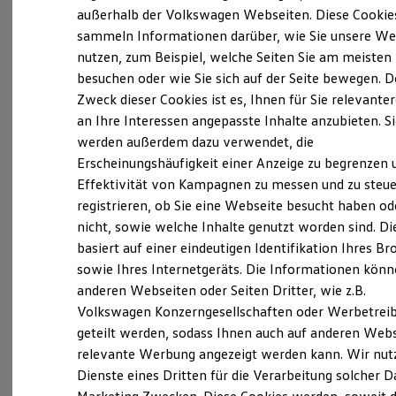
Elektrofahrzeugkonzepte
außerhalb der Volkswagen Webseiten. Diese Cookie
ID. EVERY1
sammeln Informationen darüber, wie Sie unsere We
Reichweite
nutzen, zum Beispiel, welche Seiten Sie am meisten
Reichweite der ID. Modelle
Reichweite im Winter
besuchen oder wie Sie sich auf der Seite bewegen. D
(
Impressum & Rechtliches
)
Rekuperation
Zweck dieser Cookies ist es, Ihnen für Sie relevante
Laden
an Ihre Interessen angepasste Inhalte anzubieten. S
Laden unterwegs
Laden Zuhause
werden außerdem dazu verwendet, die
Profitieren Sie von starken
Ladestationen finden
Erscheinungshäufigkeit einer Anzeige zu begrenzen 
Ladezeitensimulator
Vorteilen
Effektivität von Kampagnen zu messen und zu steue
Batterie
Sicherheit
registrieren, ob Sie eine Webseite besucht haben od
Garantie und Lebensdauer
nicht, sowie welche Inhalte genutzt worden sind. Di
Jederzeit mit den Fahrzeugen für Menschen mit
Nachhaltigkeit
basiert auf einer eindeutigen Identifikation Ihres B
Technologie
eingeschränkter Mobilität unabhängig und mobil
Kosten und Kauf
sowie Ihres Internetgeräts. Die Informationen kön
sein – ganz so, wie Sie es sich wünschen. Mit
Verbrauchskosten
anderen Webseiten oder Seiten Dritter, wie z.B.
Kaufoptionen
Fahrhilfen und Assistenzsystemen von
Volkswagen Konzerngesellschaften oder Werbetrei
E-Auto-Förderung
Volkswagen
stimmen Sie Ihr Wunschfahrzeug
Software und Konnektivität
geteilt werden, sodass Ihnen auch auf anderen Web
Die ID. Software 6
genau auf Ihre Bedürfnisse ab. Entscheiden Sie
relevante Werbung angezeigt werden kann. Wir nut
ID. Software Versionen und Updates
sich für Fahrhilfen von
Volkswagen
und
Dienste eines Dritten für die Verarbeitung solcher D
Digitale Extras
Schnittstellen zu Ihrem ID.