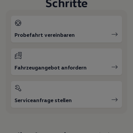
Schritte
Magazin
Lifestyle
Transport
Familie
Elektromobilität
Volkswagen R
Probefahrt vereinbaren
Pannen- und Unfallhilfe
Volkswagen Kundenbetreuung
Fahrzeugangebot anfordern
Serviceanfrage stellen