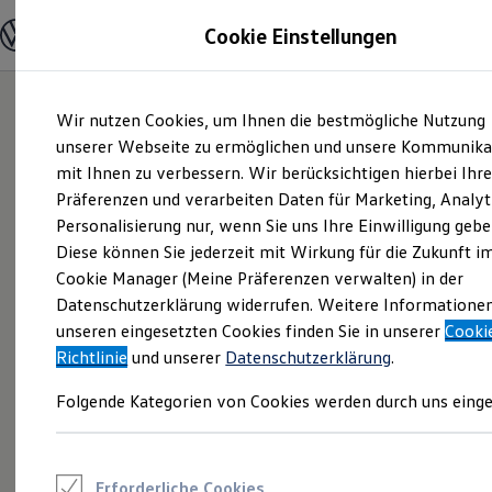
Modelle und Konfigurator
Cookie Einstellungen
Konfigurator
Modelle vergleichen
Konfiguration laden
Zum
Zum
Autosuche
Wir nutzen Cookies, um Ihnen die bestmögliche Nutzung
Hauptinhalt
Footer
Elektroautos
springen
springen
unserer Webseite zu ermöglichen und unsere Kommunika
ENERGY Sondermodelle
Nutzfahrzeuge
mit Ihnen zu verbessern. Wir berücksichtigen hierbei Ihr
SUV und CUV
Präferenzen und verarbeiten Daten für Marketing, Analyt
Familienautos
Personalisierung nur, wenn Sie uns Ihre Einwilligung gebe
Kombis
Kompaktwagen
Diese können Sie jederzeit mit Wirkung für die Zukunft i
Sportwagen
Cookie Manager (Meine Präferenzen verwalten) in der
Schnell verfügbare Fahrzeuge
Angebote und Produkte
Datenschutzerklärung widerrufen. Weitere Informatione
Aktuelle Angebote
unseren eingesetzten Cookies finden Sie in unserer
Cooki
E-Auto-Förderung
Richtlinie
und unserer
Datenschutzerklärung
.
Volkswagen Marktplatz
Die ENERGY Sondermodelle
Folgende Kategorien von Cookies werden durch uns einge
Junge Gebrauchtwagen und Gebrauchtwagen
Volkswagen Zertifizierte Gebrauchtwagen
Elektromobilität bei Gebrauchtwagen
Zubehör- und Serviceangebote
Saisonangebote
Erforderliche Cookies