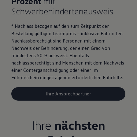
Prozent
mit
Motorenöl und Flüssigkeiten
Schwerbehindertenausweis
Räder und Reifen
Pannen- und Unfallhilfe
Economy Service
* Nachlass bezogen auf den zum Zeitpunkt der
Volkswagen Teile
Zubehör
Bestellung gültigen Listenpreis – inklusive Fahrhilfen.
Modellspezifisches Zubehör
Nachlassberechtigt sind Personen mit einem
Schutz und Pflege
Nachweis der Behinderung, der einen Grad von
Transport
Entertainment und Elektronik
mindestens 50 % ausweist. Ebenfalls
Individualisieren
nachlassberechtigt sind Menschen mit dem Nachweis
Wallbox und Ladekabel
einer Conterganschädigung oder einer im
Digitale Extras
Dienste für Ihr Modell finden
Führerschein eingetragenen erforderlichen Fahrhilfe.
Volkswagen Apps, Login und Shop
Handy und Fahrzeug verbinden
Updates für Software, Karten und Radio
Ihre Ansprechpartner
Über Ihr Auto
Vorgängermodelle
Kundeninformationen
Volkswagen Kundenbetreuung
Warn- und Kontrollleuchten
Ihre
nächsten
Assistenzsysteme
Digitale Betriebsanleitung
Live Beratung