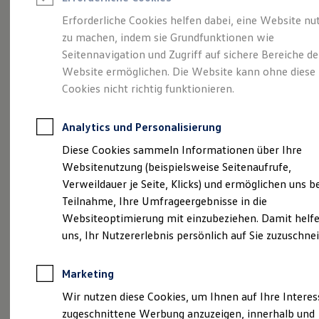
Reifenpakete
Leasing
Erforderliche Cookies helfen dabei, eine Website nu
Leasing-Angebote
zu machen, indem sie Grundfunktionen wie
Mobilität,
so
Gebrauchtwagen Leasing
Seitennavigation und Zugriff auf sichere Bereiche de
Junge Gebrauchtwagen-Leasing
Elektroauto Leasing
Website ermöglichen. Die Website kann ohne diese
individuell wie Sie
Kleinwagen-Leasing
Cookies nicht richtig funktionieren.
Leasing ohne Anzahlung
Finanzierung
Autokredit mit Schlussrate
Analytics und Personalisierung
Versicherungen und Garantien
Kfz-Versicherung
Diese Cookies sammeln Informationen über Ihre
Restschuldversicherungen
Websitenutzung (beispielsweise Seitenaufrufe,
Garantien
Verweildauer je Seite, Klicks) und ermöglichen uns b
Wartungsverträge
Geschäftskunden
Teilnahme, Ihre Umfrageergebnisse in die
Professional Class bei Volkswagen
Websiteoptimierung mit einzubeziehen. Damit helfe
Großkunden
uns, Ihr Nutzererlebnis persönlich auf Sie zuzuschne
Behörden
Direktkunden
Sonderfahrzeuge
Marketing
Anpfiff zum Gewinn
Elektromobilität
Wir nutzen diese Cookies, um Ihnen auf Ihre Intere
Elektroautos
zugeschnittene Werbung anzuzeigen, innerhalb und
ID. Tutorials