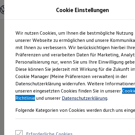
Modelle und Konfigurator
Cookie Einstellungen
Konfigurator
Modelle vergleichen
Konfiguration laden
Zum
Zum
Autosuche
Wir nutzen Cookies, um Ihnen die bestmögliche Nutzung
Hauptinhalt
Footer
Elektroautos
springen
springen
unserer Webseite zu ermöglichen und unsere Kommunika
ENERGY Sondermodelle
Nutzfahrzeuge
mit Ihnen zu verbessern. Wir berücksichtigen hierbei Ihr
SUV und CUV
Präferenzen und verarbeiten Daten für Marketing, Analyt
Familienautos
Personalisierung nur, wenn Sie uns Ihre Einwilligung gebe
Kombis
Kompaktwagen
Diese können Sie jederzeit mit Wirkung für die Zukunft i
Sportwagen
Cookie Manager (Meine Präferenzen verwalten) in der
Schnell verfügbare Fahrzeuge
Angebote und Produkte
Datenschutzerklärung widerrufen. Weitere Informatione
Aktuelle Angebote
unseren eingesetzten Cookies finden Sie in unserer
Cooki
E-Auto-Förderung
Richtlinie
und unserer
Datenschutzerklärung
.
Volkswagen Marktplatz
Die ENERGY Sondermodelle
Folgende Kategorien von Cookies werden durch uns einge
Junge Gebrauchtwagen und Gebrauchtwagen
Volkswagen Zertifizierte Gebrauchtwagen
Elektromobilität bei Gebrauchtwagen
Zubehör- und Serviceangebote
Saisonangebote
Erforderliche Cookies