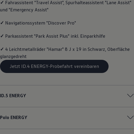
✓
Fahrassistent "Travel Assist", Spurhalteassistent "Lane Assist"
Magazin
und "Emergency Assist"
Lifestyle
Transport
Familie
✓
Navigationssystem "Discover Pro"
Elektromobilität
Volkswagen R
✓
Parkassistent "Park Assist Plus" inkl. Einparkhilfe
Pannen- und Unfallhilfe
Volkswagen Kundenbetreuung
✓
4 Leichtmetallräder "Hamar" 8 J x 19 in Schwarz, Oberfläche
glanzgedreht
Jetzt ID.4 ENERGY-Probefahrt vereinbaren
ID.5
ENERGY
Polo
ENERGY