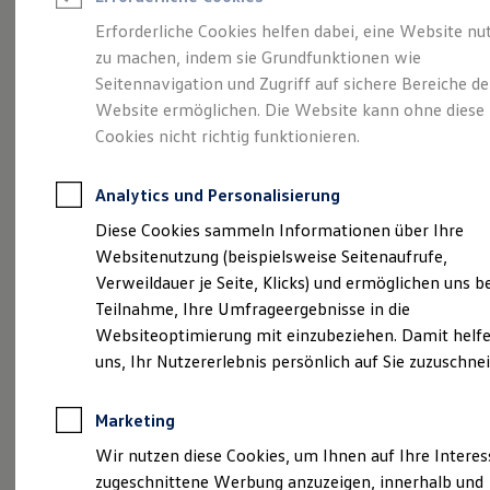
Reifenpakete
Leasing
Erforderliche Cookies helfen dabei, eine Website nu
Leasing-Angebote
zu machen, indem sie Grundfunktionen wie
Die ENERGY
Gebrauchtwagen Leasing
Seitennavigation und Zugriff auf sichere Bereiche de
Junge Gebrauchtwagen-Leasing
Elektroauto Leasing
Website ermöglichen. Die Website kann ohne diese
Sondermodelle
Kleinwagen-Leasing
Cookies nicht richtig funktionieren.
Leasing ohne Anzahlung
Finanzierung
Autokredit mit Schlussrate
Analytics und Personalisierung
Versicherungen und Garantien
Kfz-Versicherung
Diese Cookies sammeln Informationen über Ihre
Restschuldversicherungen
Websitenutzung (beispielsweise Seitenaufrufe,
Garantien
Verweildauer je Seite, Klicks) und ermöglichen uns b
Wartungsverträge
Geschäftskunden
Teilnahme, Ihre Umfrageergebnisse in die
Professional Class bei Volkswagen
Websiteoptimierung mit einzubeziehen. Damit helfe
Großkunden
uns, Ihr Nutzererlebnis persönlich auf Sie zuzuschne
Behörden
Direktkunden
Sonderfahrzeuge
Marketing
Anpfiff zum Gewinn
Elektromobilität
(
Impressum & Rechtliches
)
Wir nutzen diese Cookies, um Ihnen auf Ihre Intere
Elektroautos
zugeschnittene Werbung anzuzeigen, innerhalb und
ID. Tutorials