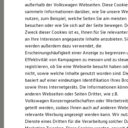
Elektrofahrzeugkonzepte
außerhalb der Volkswagen Webseiten. Diese Cookie
ID. EVERY1
sammeln Informationen darüber, wie Sie unsere We
Reichweite
nutzen, zum Beispiel, welche Seiten Sie am meisten
Reichweite der ID. Modelle
Reichweite im Winter
besuchen oder wie Sie sich auf der Seite bewegen. D
Probefahrt vereinbaren
Rekuperation
Zweck dieser Cookies ist es, Ihnen für Sie relevante
Laden
an Ihre Interessen angepasste Inhalte anzubieten. S
Laden unterwegs
Laden Zuhause
werden außerdem dazu verwendet, die
Ladestationen finden
Erscheinungshäufigkeit einer Anzeige zu begrenzen 
Ladezeitensimulator
Fahrzeugangebot anfordern
Effektivität von Kampagnen zu messen und zu steue
Batterie
Sicherheit
registrieren, ob Sie eine Webseite besucht haben od
Garantie und Lebensdauer
nicht, sowie welche Inhalte genutzt worden sind. Di
Nachhaltigkeit
basiert auf einer eindeutigen Identifikation Ihres B
Technologie
Kosten und Kauf
sowie Ihres Internetgeräts. Die Informationen kön
Servicetermin buchen
Verbrauchskosten
anderen Webseiten oder Seiten Dritter, wie z.B.
Kaufoptionen
Volkswagen Konzerngesellschaften oder Werbetrei
E-Auto-Förderung
Software und Konnektivität
geteilt werden, sodass Ihnen auch auf anderen Web
Die ID. Software 6
relevante Werbung angezeigt werden kann. Wir nut
ID. Software Versionen und Updates
Serviceanfrage stellen
Dienste eines Dritten für die Verarbeitung solcher D
Digitale Extras
Schnittstellen zu Ihrem ID.