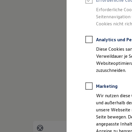
Erforderliche Co
Reifenpakete
Leasing
Erforderliche Coo
Leasing-Angebote
Seitennavigation 
Gebrauchtwagen Leasing
Cookies nicht rich
Junge Gebrauchtwagen-Leasing
Elektroauto Leasing
Kleinwagen-Leasing
Analytics und Pe
Leasing ohne Anzahlung
(
Impressum & Rechtliches
)
Finanzierung
Diese Cookies sa
Autokredit mit Schlussrate
Versicherungen und Garantien
Verweildauer je S
Kfz-Versicherung
Websiteoptimierun
Restschuldversicherungen
zuzuschneiden.
Garantien
Wartungsverträge
Geschäftskunden
Marketing
Professional Class bei Volkswagen
Großkunden
Wir nutzen diese 
Behörden
und außerhalb de
Direktkunden
Sonderfahrzeuge
unsere Webseite n
Anpfiff zum Gewinn
Seite bewegen. De
Elektromobilität
angepasste Inhalt
Elektroautos
ID. Tutorials
Anzeige zu begren