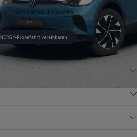
"Park Assist Plus" inkl. Einparkhilfe
lräder "Hamar" 8 J x 19 in Schwarz, Oberfläche glanzgedreht
 ENERGY-Probefahrt vereinbaren