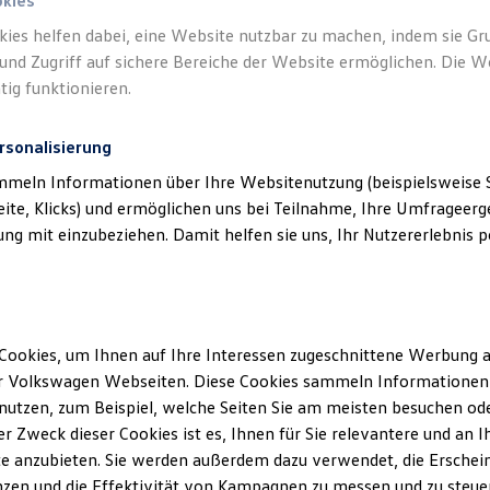
okies
kies helfen dabei, eine Website nutzbar zu machen, indem sie G
und Zugriff auf sichere Bereiche der Website ermöglichen. Die W
tig funktionieren.
rsonalisierung
mmeln Informationen über Ihre Websitenutzung (beispielsweise S
eite, Klicks) und ermöglichen uns bei Teilnahme, Ihre Umfrageerge
g mit einzubeziehen. Damit helfen sie uns, Ihr Nutzererlebnis pe
Cookies, um Ihnen auf Ihre Interessen zugeschnittene Werbung a
r Volkswagen Webseiten. Diese Cookies sammeln Informationen 
utzen, zum Beispiel, welche Seiten Sie am meisten besuchen oder
r Zweck dieser Cookies ist es, Ihnen für Sie relevantere und an I
e anzubieten. Sie werden außerdem dazu verwendet, die Erschein
zen und die Effektivität von Kampagnen zu messen und zu steuern