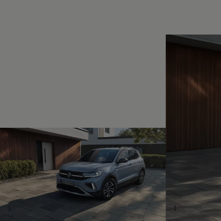
Magazin
Lifestyle
Transport
Familie
Elektromobilität
Volkswagen R
Pannen- und Unfallhilfe
Volkswagen Kundenbetreuung
1
1