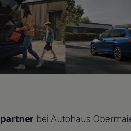
1
hpartner
bei Autohaus Obermaie