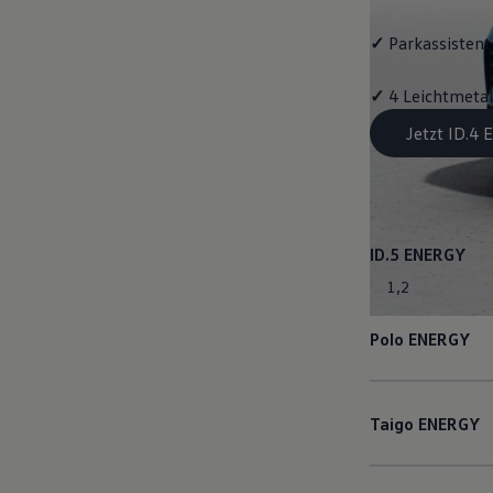
✓
Parkassistent 
✓
4 Leichtmetal
Jetzt ID.4
ID.5
ENERGY
1
,
2
Polo
ENERGY
Taigo
ENERGY