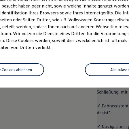
 besucht haben oder nicht, sowie welche Inhalte genutzt worden s
rzeugangebot
Servicetermin buchen
rdern
 Identifikation Ihres Browsers sowie Ihres Internetgeräts. Die 
iten oder Seiten Dritter, wie z.B. Volkswagen Konzerngesellsch
 geteilt werden, sodass Ihnen auch auf anderen Webseiten rel
kann. Wir nutzen die Dienste eines Dritten für die Verarbeitung 
. Diese Cookies werden, soweit dies zweckdienlich ist, oftmals
ID.4
ENERGY
täten von Dritten verlinkt.
Aussta
e Cookies ablehnen
Alle zulass
✓
Multifunktion
✓
"Easy Open & 
Schließung, mit
✓
Fahrassistent
Assist"
✓
Navigationss