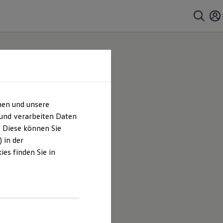
hen und unsere
 und verarbeiten Daten
. Diese können Sie
 in der
es finden Sie in