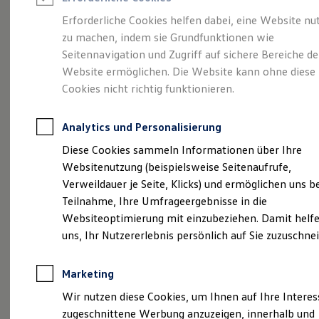
Reifenpakete
Leasing
Erforderliche Cookies helfen dabei, eine Website nu
Leasing-Angebote
zu machen, indem sie Grundfunktionen wie
Gepflegt, geprüft und
Gebrauchtwagen Leasing
Seitennavigation und Zugriff auf sichere Bereiche de
Junge Gebrauchtwagen-Leasing
Elektroauto Leasing
Website ermöglichen. Die Website kann ohne diese
für gut befunden.
Kleinwagen-Leasing
Cookies nicht richtig funktionieren.
Leasing ohne Anzahlung
Volkswagen
Finanzierung
Autokredit mit Schlussrate
Analytics und Personalisierung
Versicherungen und Garantien
Zertifizierte
Kfz-Versicherung
Diese Cookies sammeln Informationen über Ihre
Restschuldversicherungen
Websitenutzung (beispielsweise Seitenaufrufe,
Garantien
Gebrauchtwagen.
Verweildauer je Seite, Klicks) und ermöglichen uns b
Wartungsverträge
Geschäftskunden
Teilnahme, Ihre Umfrageergebnisse in die
Professional Class bei Volkswagen
Websiteoptimierung mit einzubeziehen. Damit helfe
Großkunden
uns, Ihr Nutzererlebnis persönlich auf Sie zuzuschne
Behörden
Direktkunden
Sonderfahrzeuge
Marketing
Anpfiff zum Gewinn
Elektromobilität
Wir nutzen diese Cookies, um Ihnen auf Ihre Intere
Elektroautos
zugeschnittene Werbung anzuzeigen, innerhalb und
ID. Tutorials