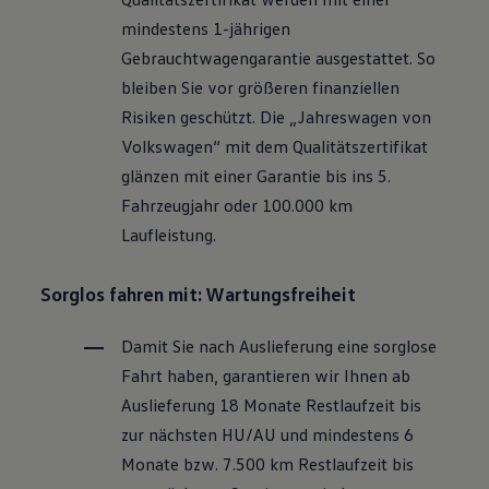
Motorenöl und Flüssigkeiten
mindestens 1-jährigen
Räder und Reifen
Pannen- und Unfallhilfe
Gebrauchtwagengarantie ausgestattet. So
Economy Service
bleiben Sie vor größeren finanziellen
Volkswagen Teile
Zubehör
Risiken geschützt. Die „Jahreswagen von
Modellspezifisches Zubehör
Volkswagen
“ mit dem Qualitätszertifikat
Schutz und Pflege
Transport
glänzen mit einer Garantie bis ins 5.
Entertainment und Elektronik
Fahrzeugjahr oder 100.000 km
Individualisieren
Wallbox und Ladekabel
Laufleistung.
Digitale Extras
Dienste für Ihr Modell finden
Volkswagen Apps, Login und Shop
Sorglos fahren mit: Wartungsfreiheit
Handy und Fahrzeug verbinden
Updates für Software, Karten und Radio
Damit Sie nach Auslieferung eine sorglose
Über Ihr Auto
Vorgängermodelle
Fahrt haben, garantieren wir Ihnen ab
Kundeninformationen
Auslieferung 18 Monate Restlaufzeit bis
Volkswagen Kundenbetreuung
Warn- und Kontrollleuchten
zur nächsten
HU/AU
und mindestens 6
Assistenzsysteme
Monate bzw. 7.500 km Restlaufzeit bis
Digitale Betriebsanleitung
Live Beratung