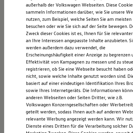
Elektrofahrzeugkonzepte
außerhalb der Volkswagen Webseiten. Diese Cookie
ID. EVERY1
sammeln Informationen darüber, wie Sie unsere We
Reichweite
nutzen, zum Beispiel, welche Seiten Sie am meisten
Reichweite der ID. Modelle
(
Impressum & Rechtliches
)
Reichweite im Winter
besuchen oder wie Sie sich auf der Seite bewegen. D
Rekuperation
Zweck dieser Cookies ist es, Ihnen für Sie relevante
Laden
an Ihre Interessen angepasste Inhalte anzubieten. S
Laden unterwegs
Laden Zuhause
werden außerdem dazu verwendet, die
Ladestationen finden
Erscheinungshäufigkeit einer Anzeige zu begrenzen 
Ladezeitensimulator
Ganz selbstverständlich.
Das
Effektivität von Kampagnen zu messen und zu steue
Batterie
Sicherheit
Gebrauchtwagen
-
registrieren, ob Sie eine Webseite besucht haben od
Garantie und Lebensdauer
nicht, sowie welche Inhalte genutzt worden sind. Di
Leistungsversprechen.
Nachhaltigkeit
basiert auf einer eindeutigen Identifikation Ihres B
Technologie
Kosten und Kauf
sowie Ihres Internetgeräts. Die Informationen kön
Verbrauchskosten
Rundum sicher: der 360°
Gebrauchtwagen
-
anderen Webseiten oder Seiten Dritter, wie z.B.
Kaufoptionen
Check
Volkswagen Konzerngesellschaften oder Werbetrei
E-Auto-Förderung
Software und Konnektivität
geteilt werden, sodass Ihnen auch auf anderen Web
Die ID. Software 6
Bevor ein
Volkswagen
Zertifizierter
relevante Werbung angezeigt werden kann. Wir nut
ID. Software Versionen und Updates
Gebrauchtwagen
an unsere Kunden
Dienste eines Dritten für die Verarbeitung solcher D
Digitale Extras
Schnittstellen zu Ihrem ID.
übergeben wird, prüfen wir den Zustand