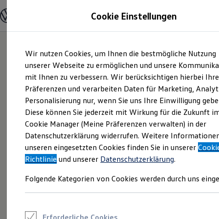
Modelle und Konfigurator
Cookie Einstellungen
Konfigurator
Modelle vergleichen
Konfiguration laden
Zum
Zum
Autosuche
Wir nutzen Cookies, um Ihnen die bestmögliche Nutzung
Hauptinhalt
Footer
Elektroautos
springen
springen
unserer Webseite zu ermöglichen und unsere Kommunika
ENERGY Sondermodelle
Nutzfahrzeuge
mit Ihnen zu verbessern. Wir berücksichtigen hierbei Ihr
SUV und CUV
Präferenzen und verarbeiten Daten für Marketing, Analyt
Familienautos
Personalisierung nur, wenn Sie uns Ihre Einwilligung gebe
Kombis
Kompaktwagen
Diese können Sie jederzeit mit Wirkung für die Zukunft i
Sportwagen
Cookie Manager (Meine Präferenzen verwalten) in der
Schnell verfügbare Fahrzeuge
Angebote und Produkte
Datenschutzerklärung widerrufen. Weitere Informatione
Aktuelle Angebote
unseren eingesetzten Cookies finden Sie in unserer
Cooki
E-Auto-Förderung
Richtlinie
und unserer
Datenschutzerklärung
.
Volkswagen Marktplatz
Die ENERGY Sondermodelle
Folgende Kategorien von Cookies werden durch uns einge
Junge Gebrauchtwagen und Gebrauchtwagen
Volkswagen Zertifizierte Gebrauchtwagen
Elektromobilität bei Gebrauchtwagen
Zubehör- und Serviceangebote
Saisonangebote
Erforderliche Cookies