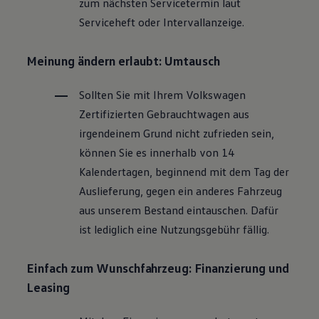
zum nächsten Servicetermin laut
Magazin
Serviceheft oder Intervallanzeige.
Lifestyle
Transport
Familie
Meinung ändern erlaubt: Umtausch
Elektromobilität
Volkswagen R
Pannen- und Unfallhilfe
Sollten Sie mit Ihrem
Volkswagen
Volkswagen Kundenbetreuung
Zertifizierten
Gebrauchtwagen
aus
irgendeinem Grund nicht zufrieden sein,
können Sie es innerhalb von 14
Kalendertagen, beginnend mit dem Tag der
Auslieferung, gegen ein anderes Fahrzeug
aus unserem Bestand eintauschen. Dafür
ist lediglich eine Nutzungsgebühr fällig.
Einfach zum Wunschfahrzeug: Finanzierung und
Leasing