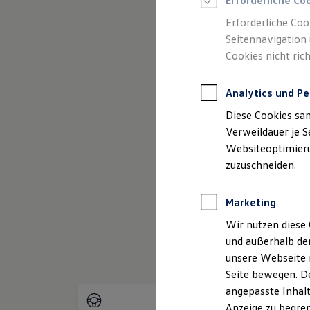
Erforderliche Co
Reifenpakete
Leasing
Erforderliche Coo
Leasing-Angebote
Seitennavigation 
Gebrauchtwagen Leasing
Cookies nicht rich
Junge Gebrauchtwagen-Leasing
Elektroauto Leasing
Kleinwagen-Leasing
Analytics und Pe
Leasing ohne Anzahlung
(
Impressum & Rechtliches
)
Finanzierung
Diese Cookies sa
Autokredit mit Schlussrate
Versicherungen und Garantien
Verweildauer je S
Kfz-Versicherung
Websiteoptimierun
Restschuldversicherungen
zuzuschneiden.
Garantien
Wartungsverträge
Geschäftskunden
Marketing
Professional Class bei Volkswagen
Großkunden
Wir nutzen diese 
Behörden
und außerhalb de
Direktkunden
Sonderfahrzeuge
unsere Webseite n
Anpfiff zum Gewinn
Seite bewegen. De
Elektromobilität
angepasste Inhalt
Elektroautos
ID. Tutorials
Anzeige zu begren