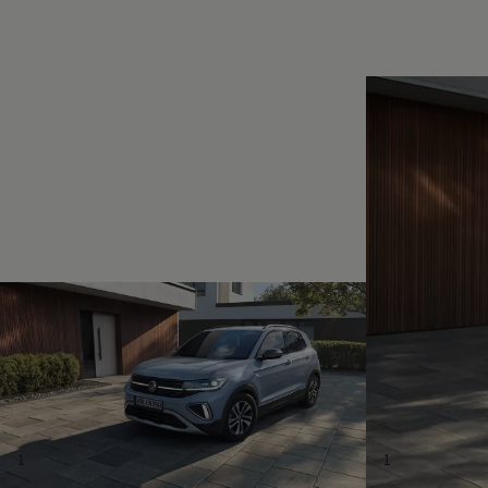
Magazin
Lifestyle
Transport
Familie
Elektromobilität
Volkswagen R
Pannen- und Unfallhilfe
Volkswagen Kundenbetreuung
1
1