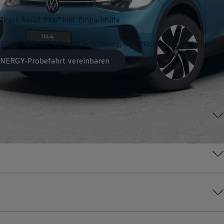
"Park Assist Plus" inkl. Einparkhilfe
lräder "Hamar" 8 J x 19 in Schwarz, Oberfläche glanzgedreht
 ENERGY-Probefahrt vereinbaren