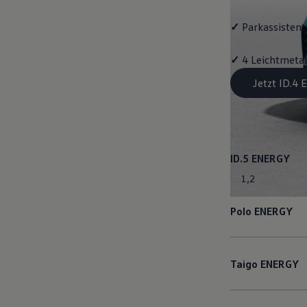
✓
Parkassistent 
✓
4 Leichtmetal
Jetzt ID.4
ID.5
ENERGY
1
,
2
Polo
ENERGY
Taigo
ENERGY