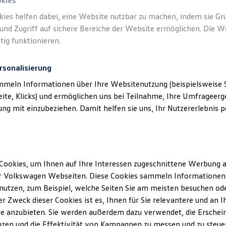
okies
kies helfen dabei, eine Website nutzbar zu machen, indem sie G
und Zugriff auf sichere Bereiche der Website ermöglichen. Die W
tig funktionieren.
rsonalisierung
mmeln Informationen über Ihre Websitenutzung (beispielsweise S
eite, Klicks) und ermöglichen uns bei Teilnahme, Ihre Umfrageerge
g mit einzubeziehen. Damit helfen sie uns, Ihr Nutzererlebnis pe
Cookies, um Ihnen auf Ihre Interessen zugeschnittene Werbung a
r Volkswagen Webseiten. Diese Cookies sammeln Informationen 
utzen, zum Beispiel, welche Seiten Sie am meisten besuchen oder
r Zweck dieser Cookies ist es, Ihnen für Sie relevantere und an I
e anzubieten. Sie werden außerdem dazu verwendet, die Erschein
zen und die Effektivität von Kampagnen zu messen und zu steuern