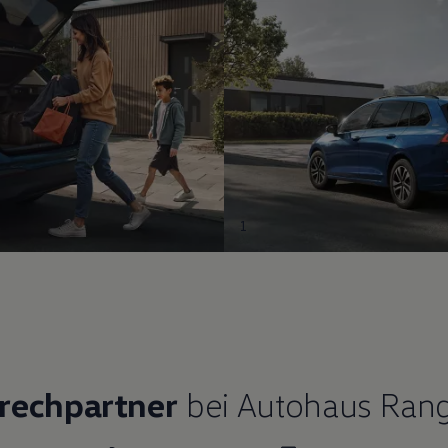
1
prechpartner
bei Autohaus Range