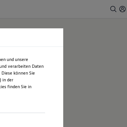
hen und unsere
 und verarbeiten Daten
. Diese können Sie
 in der
es finden Sie in