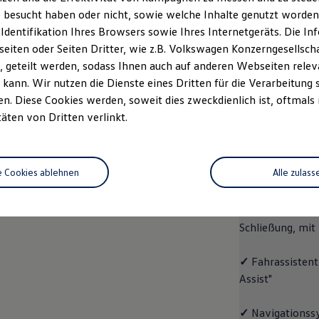
 besucht haben oder nicht, sowie welche Inhalte genutzt worden s
rzeugangebot
Servicetermin buchen
rdern
 Identifikation Ihres Browsers sowie Ihres Internetgeräts. Die 
iten oder Seiten Dritter, wie z.B. Volkswagen Konzerngesellsch
 geteilt werden, sodass Ihnen auch auf anderen Webseiten rel
kann. Wir nutzen die Dienste eines Dritten für die Verarbeitung 
. Diese Cookies werden, soweit dies zweckdienlich ist, oftmals
ID.4
ENERGY
täten von Dritten verlinkt.
Aussta
e Cookies ablehnen
Alle zulass
✓
Multifunktion
✓
"Easy Open & 
Schließung, mit
✓
Fahrassistent
Assist"
✓
Navigationss