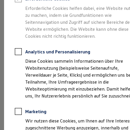
Reifenpakete
Leasing
Erforderliche Cookies helfen dabei, eine Website nu
Leasing-Angebote
zu machen, indem sie Grundfunktionen wie
Die ENERGY
Gebrauchtwagen Leasing
Seitennavigation und Zugriff auf sichere Bereiche de
Junge Gebrauchtwagen-Leasing
Elektroauto Leasing
Website ermöglichen. Die Website kann ohne diese
Sondermodelle
Kleinwagen-Leasing
Cookies nicht richtig funktionieren.
Leasing ohne Anzahlung
Finanzierung
Autokredit mit Schlussrate
Analytics und Personalisierung
Versicherungen und Garantien
Kfz-Versicherung
Diese Cookies sammeln Informationen über Ihre
Restschuldversicherungen
Websitenutzung (beispielsweise Seitenaufrufe,
Garantien
Verweildauer je Seite, Klicks) und ermöglichen uns b
Wartungsverträge
Geschäftskunden
Teilnahme, Ihre Umfrageergebnisse in die
Professional Class bei Volkswagen
Websiteoptimierung mit einzubeziehen. Damit helfe
Großkunden
uns, Ihr Nutzererlebnis persönlich auf Sie zuzuschne
Behörden
Direktkunden
Sonderfahrzeuge
Marketing
Anpfiff zum Gewinn
(
Impressum & Rechtliches
)
Elektromobilität
Wir nutzen diese Cookies, um Ihnen auf Ihre Intere
Elektroautos
zugeschnittene Werbung anzuzeigen, innerhalb und
ID. Tutorials