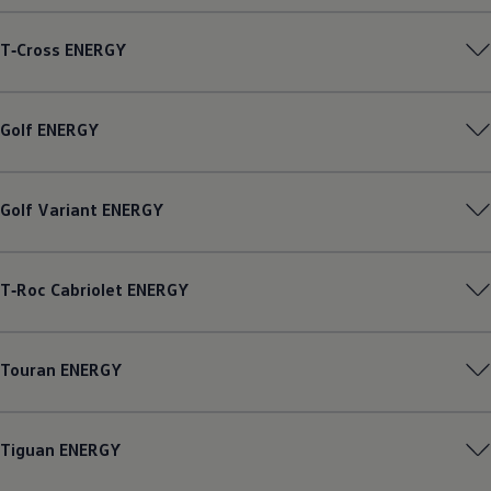
Magazin
Lifestyle
T‑Cross
ENERGY
Transport
Familie
Elektromobilität
Volkswagen R
Golf
ENERGY
Pannen- und Unfallhilfe
Volkswagen Kundenbetreuung
Golf
Variant
ENERGY
T‑Roc
Cabriolet
ENERGY
Touran
ENERGY
Tiguan
ENERGY