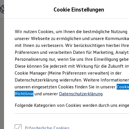
Modelle und Konfigurator
Cookie Einstellungen
Konfigurator
Modelle vergleichen
Konfiguration laden
Zum
Zum
Autosuche
Wir nutzen Cookies, um Ihnen die bestmögliche Nutzung
Hauptinhalt
Footer
Elektroautos
springen
springen
unserer Webseite zu ermöglichen und unsere Kommunika
ENERGY Sondermodelle
Nutzfahrzeuge
mit Ihnen zu verbessern. Wir berücksichtigen hierbei Ihr
SUV und CUV
Präferenzen und verarbeiten Daten für Marketing, Analyt
Familienautos
Personalisierung nur, wenn Sie uns Ihre Einwilligung gebe
Kombis
Kompaktwagen
Diese können Sie jederzeit mit Wirkung für die Zukunft i
Sportwagen
Cookie Manager (Meine Präferenzen verwalten) in der
Schnell verfügbare Fahrzeuge
Angebote und Produkte
Datenschutzerklärung widerrufen. Weitere Informatione
Aktuelle Angebote
unseren eingesetzten Cookies finden Sie in unserer
Cooki
E-Auto-Förderung
Richtlinie
und unserer
Datenschutzerklärung
.
Volkswagen Marktplatz
Die ENERGY Sondermodelle
Folgende Kategorien von Cookies werden durch uns einge
Junge Gebrauchtwagen und Gebrauchtwagen
Volkswagen Zertifizierte Gebrauchtwagen
Elektromobilität bei Gebrauchtwagen
Zubehör- und Serviceangebote
Saisonangebote
Erforderliche Cookies