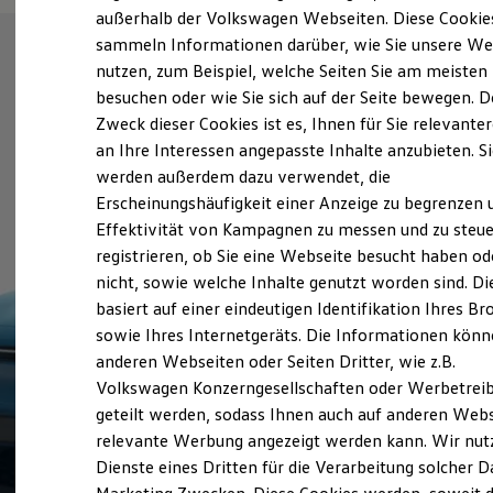
Elektrofahrzeugkonzepte
außerhalb der Volkswagen Webseiten. Diese Cookie
ID. EVERY1
sammeln Informationen darüber, wie Sie unsere We
Reichweite
nutzen, zum Beispiel, welche Seiten Sie am meisten
Reichweite der ID. Modelle
Reichweite im Winter
besuchen oder wie Sie sich auf der Seite bewegen. D
Rekuperation
Zweck dieser Cookies ist es, Ihnen für Sie relevante
Laden
an Ihre Interessen angepasste Inhalte anzubieten. S
Laden unterwegs
Laden Zuhause
werden außerdem dazu verwendet, die
Ladestationen finden
Erscheinungshäufigkeit einer Anzeige zu begrenzen 
Ladezeitensimulator
Effektivität von Kampagnen zu messen und zu steue
Batterie
Sicherheit
registrieren, ob Sie eine Webseite besucht haben od
Garantie und Lebensdauer
nicht, sowie welche Inhalte genutzt worden sind. Di
Nachhaltigkeit
basiert auf einer eindeutigen Identifikation Ihres B
Technologie
Kosten und Kauf
sowie Ihres Internetgeräts. Die Informationen kön
Verbrauchskosten
anderen Webseiten oder Seiten Dritter, wie z.B.
Kaufoptionen
Volkswagen Konzerngesellschaften oder Werbetrei
E-Auto-Förderung
Software und Konnektivität
geteilt werden, sodass Ihnen auch auf anderen Web
Die ID. Software 6
relevante Werbung angezeigt werden kann. Wir nut
ID. Software Versionen und Updates
Dienste eines Dritten für die Verarbeitung solcher D
Digitale Extras
Schnittstellen zu Ihrem ID.