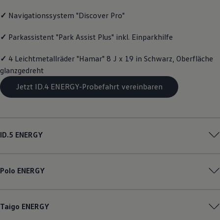
Motorenöl und Flüssigkeiten
✓
Navigationssystem "Discover Pro"
Räder und Reifen
Pannen- und Unfallhilfe
Economy Service
✓
Parkassistent "Park Assist Plus" inkl. Einparkhilfe
Volkswagen Teile
Zubehör
✓
4 Leichtmetallräder "Hamar" 8 J x 19 in Schwarz, Oberfläche
Modellspezifisches Zubehör
Schutz und Pflege
glanzgedreht
Transport
Jetzt ID.4 ENERGY-Probefahrt vereinbaren
Entertainment und Elektronik
Individualisieren
Wallbox und Ladekabel
Digitale Extras
Dienste für Ihr Modell finden
Volkswagen Apps, Login und Shop
ID.5
ENERGY
Handy und Fahrzeug verbinden
Updates für Software, Karten und Radio
Über Ihr Auto
Vorgängermodelle
Polo
ENERGY
Kundeninformationen
Volkswagen Kundenbetreuung
Warn- und Kontrollleuchten
Assistenzsysteme
Taigo
ENERGY
Digitale Betriebsanleitung
Live Beratung