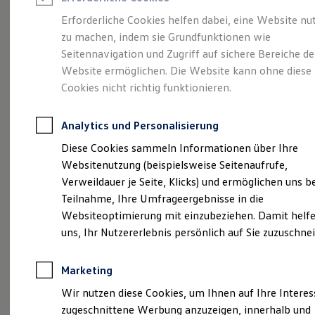
Reifenpakete
Leasing
Erforderliche Cookies helfen dabei, eine Website nu
Leasing-Angebote
zu machen, indem sie Grundfunktionen wie
Sportlich, edel,
Gebrauchtwagen Leasing
Seitennavigation und Zugriff auf sichere Bereiche de
Junge Gebrauchtwagen-Leasing
Elektroauto Leasing
Website ermöglichen. Die Website kann ohne diese
elegant:
der Touareg
Kleinwagen-Leasing
Cookies nicht richtig funktionieren.
Leasing ohne Anzahlung
Finanzierung
Autokredit mit Schlussrate
Analytics und Personalisierung
Versicherungen und Garantien
Kfz-Versicherung
Diese Cookies sammeln Informationen über Ihre
Restschuldversicherungen
Websitenutzung (beispielsweise Seitenaufrufe,
Garantien
Verweildauer je Seite, Klicks) und ermöglichen uns b
Wartungsverträge
Geschäftskunden
Teilnahme, Ihre Umfrageergebnisse in die
Professional Class bei Volkswagen
Websiteoptimierung mit einzubeziehen. Damit helfe
Großkunden
(
Impressum & Rechtliches
)
uns, Ihr Nutzererlebnis persönlich auf Sie zuzuschne
Behörden
Direktkunden
Sonderfahrzeuge
Marketing
Anpfiff zum Gewinn
Elektromobilität
Wir nutzen diese Cookies, um Ihnen auf Ihre Intere
Elektroautos
zugeschnittene Werbung anzuzeigen, innerhalb und
ID. Tutorials