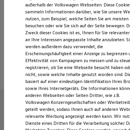
Probefahrt vereinbaren
Elektrofahrzeugkonzepte
außerhalb der Volkswagen Webseiten. Diese Cookie
ID. EVERY1
sammeln Informationen darüber, wie Sie unsere We
Reichweite
nutzen, zum Beispiel, welche Seiten Sie am meisten
Reichweite der ID. Modelle
Reichweite im Winter
besuchen oder wie Sie sich auf der Seite bewegen. D
Rekuperation
Zweck dieser Cookies ist es, Ihnen für Sie relevante
Fahrzeugangebot anfordern
Laden
an Ihre Interessen angepasste Inhalte anzubieten. S
Laden unterwegs
Laden Zuhause
werden außerdem dazu verwendet, die
Ladestationen finden
Erscheinungshäufigkeit einer Anzeige zu begrenzen 
Ladezeitensimulator
Effektivität von Kampagnen zu messen und zu steue
Batterie
Serviceanfrage stellen
Sicherheit
registrieren, ob Sie eine Webseite besucht haben od
Garantie und Lebensdauer
nicht, sowie welche Inhalte genutzt worden sind. Di
Nachhaltigkeit
basiert auf einer eindeutigen Identifikation Ihres B
Technologie
Kosten und Kauf
sowie Ihres Internetgeräts. Die Informationen kön
Verbrauchskosten
anderen Webseiten oder Seiten Dritter, wie z.B.
Kaufoptionen
Volkswagen Konzerngesellschaften oder Werbetrei
E-Auto-Förderung
Software und Konnektivität
geteilt werden, sodass Ihnen auch auf anderen Web
Die ID. Software 6
relevante Werbung angezeigt werden kann. Wir nut
ID. Software Versionen und Updates
Dienste eines Dritten für die Verarbeitung solcher D
Digitale Extras
Schnittstellen zu Ihrem ID.