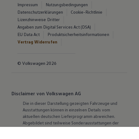
Impressum
Nutzungsbedingungen
Datenschutzerklärungen
Cookie-Richtlinie
Lizenzhinweise Dritter
Angaben zum Digital Services Act (DSA)
EU Data Act
Produktsicherheitsinformationen
Vertrag Widerrufen
© Volkswagen 2026
Disclaimer von Volkswagen AG
Die in dieser Darstellung gezeigten Fahrzeuge und
Ausstattungen können in einzelnen Details vom
aktuellen deutschen Lieferprogramm abweichen.
Abgebildet sind teilweise Sonderausstattungen der
Fahrzeuge gegen Mehrpreis.
Bitte beachten Sie auch unseren Konfigurator für eine