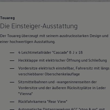
Motorenöl und Flüssigkeiten
Räder und Reifen
Pannen- und Unfallhilfe
Economy Service
Touareg
Volkswagen Teile
Die Einsteiger-Ausstattung
Zubehör
Modellspezifisches Zubehör
Schutz und Pflege
Der
Touareg
überzeugt mit seinem ausdrucksstarken Design und
Transport
einer hochwertigen Ausstattung.
Entertainment und Elektronik
Individualisieren
4 Leichtmetallräder "Cascade" 8 J x 18
Wallbox und Ladekabel
Digitale Extras
Heckklappe mit elektrischer Öffnung und Schließung
Dienste für Ihr Modell finden
Volkswagen Apps, Login und Shop
Vordersitze elektrisch einstellbar, Fahrersitz mit längs
Handy und Fahrzeug verbinden
verschiebbarer Oberschenkelauflage
Updates für Software, Karten und Radio
Über Ihr Auto
Sitzmittelbahnen und -wangeninnenseiten der
Vorgängermodelle
Vordersitze und der äußeren Rücksitzplätze in Leder
Kundeninformationen
Volkswagen Kundenbetreuung
"Vienna"
Warn- und Kontrollleuchten
Assistenzsysteme
Rückfahrkamera "Rear View"
Digitale Betriebsanleitung
Automatische Distanzregelung ACC "stop & go", mit
Live Beratung