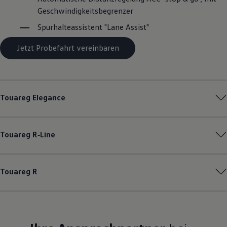
Magazin
Geschwindigkeitsbegrenzer
Lifestyle
Spurhalteassistent "Lane Assist"
Transport
Familie
Elektromobilität
Jetzt Probefahrt vereinbaren
Volkswagen R
Pannen- und Unfallhilfe
Volkswagen Kundenbetreuung
Touareg
Elegance
Touareg
R‑Line
Touareg
R