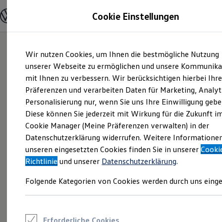
Modelle und Konfigurator
Cookie Einstellungen
Konfigurator
Modelle vergleichen
Konfiguration laden
Zum
Zum
Autosuche
Wir nutzen Cookies, um Ihnen die bestmögliche Nutzung
Hauptinhalt
Footer
Elektroautos
springen
springen
unserer Webseite zu ermöglichen und unsere Kommunika
ENERGY Sondermodelle
Nutzfahrzeuge
mit Ihnen zu verbessern. Wir berücksichtigen hierbei Ihr
SUV und CUV
Präferenzen und verarbeiten Daten für Marketing, Analyt
Familienautos
Personalisierung nur, wenn Sie uns Ihre Einwilligung gebe
Kombis
Kompaktwagen
Diese können Sie jederzeit mit Wirkung für die Zukunft i
Sportwagen
Cookie Manager (Meine Präferenzen verwalten) in der
Schnell verfügbare Fahrzeuge
Angebote und Produkte
Datenschutzerklärung widerrufen. Weitere Informatione
Aktuelle Angebote
unseren eingesetzten Cookies finden Sie in unserer
Cooki
E-Auto-Förderung
Richtlinie
und unserer
Datenschutzerklärung
.
Volkswagen Marktplatz
Die ENERGY Sondermodelle
Folgende Kategorien von Cookies werden durch uns einge
Junge Gebrauchtwagen und Gebrauchtwagen
Volkswagen Zertifizierte Gebrauchtwagen
Elektromobilität bei Gebrauchtwagen
Zubehör- und Serviceangebote
Saisonangebote
Erforderliche Cookies