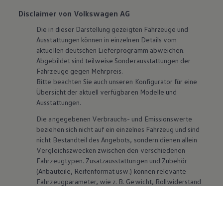
Disclaimer von Volkswagen AG
Die in dieser Darstellung gezeigten Fahrzeuge und
Ausstattungen können in einzelnen Details vom
aktuellen deutschen Lieferprogramm abweichen.
Abgebildet sind teilweise Sonderausstattungen der
Fahrzeuge gegen Mehrpreis.
Bitte beachten Sie auch unseren Konfigurator für eine
Übersicht der aktuell verfügbaren Modelle und
Ausstattungen.
Die angegebenen Verbrauchs- und Emissionswerte
beziehen sich nicht auf ein einzelnes Fahrzeug und sind
nicht Bestandteil des Angebots, sondern dienen allein
Vergleichszwecken zwischen den verschiedenen
Fahrzeugtypen. Zusatzausstattungen und
Zubehör
(Anbauteile, Reifenformat usw.) können relevante
Fahrzeugparameter, wie
z. B.
Gewicht, Rollwiderstand
und Aerodynamik verändern und neben Witterungs-
und Verkehrsbedingungen sowie dem individuellen
Fahrverhalten den Kraftstoffverbrauch, den