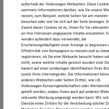
Elektrofahrzeugkonzepte
außerhalb der Volkswagen Webseiten. Diese Cookie
ID. EVERY1
sammeln Informationen darüber, wie Sie unsere We
Reichweite
nutzen, zum Beispiel, welche Seiten Sie am meisten
Reichweite der ID. Modelle
Probefahrt vereinbaren
Reichweite im Winter
besuchen oder wie Sie sich auf der Seite bewegen. D
Rekuperation
Zweck dieser Cookies ist es, Ihnen für Sie relevante
Laden
an Ihre Interessen angepasste Inhalte anzubieten. S
Laden unterwegs
Laden Zuhause
werden außerdem dazu verwendet, die
Ladestationen finden
Erscheinungshäufigkeit einer Anzeige zu begrenzen 
Fahrzeugangebot anfordern
Ladezeitensimulator
Effektivität von Kampagnen zu messen und zu steue
Batterie
Sicherheit
registrieren, ob Sie eine Webseite besucht haben od
Garantie und Lebensdauer
nicht, sowie welche Inhalte genutzt worden sind. Di
Nachhaltigkeit
basiert auf einer eindeutigen Identifikation Ihres B
Technologie
Servicetermin buchen
Kosten und Kauf
sowie Ihres Internetgeräts. Die Informationen kön
Verbrauchskosten
anderen Webseiten oder Seiten Dritter, wie z.B.
Kaufoptionen
Volkswagen Konzerngesellschaften oder Werbetrei
E-Auto-Förderung
Software und Konnektivität
geteilt werden, sodass Ihnen auch auf anderen Web
Die ID. Software 6
relevante Werbung angezeigt werden kann. Wir nut
Serviceanfrage stellen
ID. Software Versionen und Updates
Dienste eines Dritten für die Verarbeitung solcher D
Digitale Extras
Schnittstellen zu Ihrem ID.