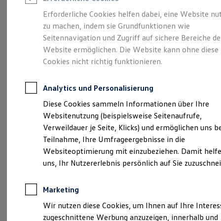
Reifenpakete
Leasing
Erforderliche Cookies helfen dabei, eine Website nu
Leasing-Angebote
zu machen, indem sie Grundfunktionen wie
Die ENERGY
Gebrauchtwagen Leasing
Seitennavigation und Zugriff auf sichere Bereiche de
Junge Gebrauchtwagen-Leasing
Elektroauto Leasing
Website ermöglichen. Die Website kann ohne diese
Sondermodelle
Kleinwagen-Leasing
Cookies nicht richtig funktionieren.
Leasing ohne Anzahlung
Finanzierung
Autokredit mit Schlussrate
Analytics und Personalisierung
Versicherungen und Garantien
Kfz-Versicherung
Diese Cookies sammeln Informationen über Ihre
Restschuldversicherungen
Websitenutzung (beispielsweise Seitenaufrufe,
Garantien
Verweildauer je Seite, Klicks) und ermöglichen uns b
Wartungsverträge
Geschäftskunden
Teilnahme, Ihre Umfrageergebnisse in die
Professional Class bei Volkswagen
Websiteoptimierung mit einzubeziehen. Damit helfe
Großkunden
uns, Ihr Nutzererlebnis persönlich auf Sie zuzuschne
Behörden
Direktkunden
Sonderfahrzeuge
Marketing
Anpfiff zum Gewinn
(
Impressum & Rechtliches
)
Elektromobilität
Wir nutzen diese Cookies, um Ihnen auf Ihre Intere
Elektroautos
zugeschnittene Werbung anzuzeigen, innerhalb und
ID. Tutorials