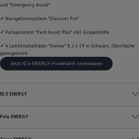
und "Emergency Assist"
Magazin
Lifestyle
Transport
✓
Navigationssystem "Discover Pro"
Familie
Elektromobilität
✓
Parkassistent "Park Assist Plus" inkl. Einparkhilfe
Volkswagen R
Pannen- und Unfallhilfe
Volkswagen Kundenbetreuung
✓
4 Leichtmetallräder "Hamar" 8 J x 19 in Schwarz, Oberfläche
glanzgedreht
Jetzt ID.4 ENERGY-Probefahrt vereinbaren
ID.5
ENERGY
Polo
ENERGY