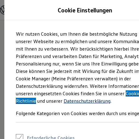
Modelle und Konfigurator
Cookie Einstellungen
Konfigurator
Modelle vergleichen
Konfiguration laden
Zum
Zum
Autosuche
Wir nutzen Cookies, um Ihnen die bestmögliche Nutzung
Hauptinhalt
Footer
Elektroautos
springen
springen
unserer Webseite zu ermöglichen und unsere Kommunika
ENERGY Sondermodelle
Nutzfahrzeuge
mit Ihnen zu verbessern. Wir berücksichtigen hierbei Ihr
SUV und CUV
Präferenzen und verarbeiten Daten für Marketing, Analyt
Familienautos
Personalisierung nur, wenn Sie uns Ihre Einwilligung gebe
Kombis
Kompaktwagen
Diese können Sie jederzeit mit Wirkung für die Zukunft i
Sportwagen
Cookie Manager (Meine Präferenzen verwalten) in der
Schnell verfügbare Fahrzeuge
Angebote und Produkte
Datenschutzerklärung widerrufen. Weitere Informatione
Aktuelle Angebote
unseren eingesetzten Cookies finden Sie in unserer
Cooki
E-Auto-Förderung
Richtlinie
und unserer
Datenschutzerklärung
.
Volkswagen Marktplatz
Die ENERGY Sondermodelle
Folgende Kategorien von Cookies werden durch uns einge
Junge Gebrauchtwagen und Gebrauchtwagen
Volkswagen Zertifizierte Gebrauchtwagen
Elektromobilität bei Gebrauchtwagen
Zubehör- und Serviceangebote
Saisonangebote
Erforderliche Cookies