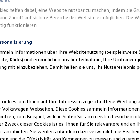
okies
kies helfen dabei, eine Website nutzbar zu machen, indem sie G
und Zugriff auf sichere Bereiche der Website ermöglichen. Die W
tig funktionieren.
rsonalisierung
mmeln Informationen über Ihre Websitenutzung (beispielsweise S
eite, Klicks) und ermöglichen uns bei Teilnahme, Ihre Umfrageerge
g mit einzubeziehen. Damit helfen sie uns, Ihr Nutzererlebnis pe
Cookies, um Ihnen auf Ihre Interessen zugeschnittene Werbung a
r Volkswagen Webseiten. Diese Cookies sammeln Informationen 
utzen, zum Beispiel, welche Seiten Sie am meisten besuchen oder
r Zweck dieser Cookies ist es, Ihnen für Sie relevantere und an I
e anzubieten. Sie werden außerdem dazu verwendet, die Erschein
ENERGY
zen und die Effektivität von Kampagnen zu messen und zu steuern