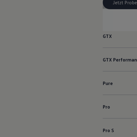
Jetzt Probe
GTX
GTX
Performan
Pure
Pro
Pro S