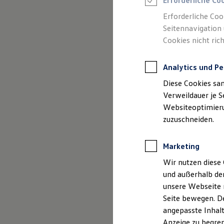
Erforderliche Co
Reifenpakete
Leasing
Erforderliche Coo
Leasing-Angebote
Seitennavigation 
Gebrauchtwagen Leasing
Cookies nicht rich
Junge Gebrauchtwagen-Leasing
(
Impressum & Rechtliches
)
Elektroauto Leasing
Kleinwagen-Leasing
Analytics und Pe
Leasing ohne Anzahlung
Finanzierung
Diese Cookies sa
Autokredit mit Schlussrate
Versicherungen und Garantien
Verweildauer je S
Kfz-Versicherung
Websiteoptimierun
Restschuldversicherungen
zuzuschneiden.
Garantien
Wartungsverträge
Geschäftskunden
Marketing
Professional Class bei Volkswagen
Großkunden
Wir nutzen diese 
Behörden
und außerhalb de
Direktkunden
Sonderfahrzeuge
unsere Webseite n
Anpfiff zum Gewinn
Seite bewegen. De
Elektromobilität
angepasste Inhalt
Elektroautos
ID. Tutorials
Anzeige zu begren