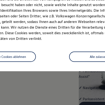
ENERG
 besucht haben oder nicht, sowie welche Inhalte genutzt worden s
 Identifikation Ihres Browsers sowie Ihres Internetgeräts. Die 
Mit dem
ID.3
E
iten oder Seiten Dritter, wie z.B. Volkswagen Konzerngesellsch
Ausstattungshigh
 geteilt werden, sodass Ihnen auch auf anderen Webseiten rel
kann. Wir nutzen die Dienste eines Dritten für die Verarbeitung 
✓
ergoActive-Si
. Diese Cookies werden, soweit dies zweckdienlich ist, oftmals
verschiebbarer 
täten von Dritten verlinkt.
✓
Multifunktion
e Cookies ablehnen
Alle zulass
✓
Vordersitze b
✓
Fahrassistent
Assist"
✓
Navigationss
✓
Parkassistent 