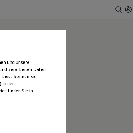
hen und unsere
 und verarbeiten Daten
. Diese können Sie
 in der
es finden Sie in