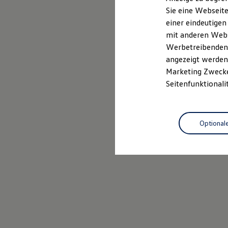
Elektrofahrzeugkonzepte
Sie eine Webseite
ID. EVERY1
einer eindeutigen
Reichweite
Reichweite der ID. Modelle
mit anderen Webse
Reichweite im Winter
Werbetreibenden,
Rekuperation
angezeigt werden 
Laden
Laden unterwegs
Marketing Zwecken
Laden Zuhause
Seitenfunktionali
Ladestationen finden
Ladezeitensimulator
Batterie
Sicherheit
Optional
Garantie und Lebensdauer
Nachhaltigkeit
Technologie
Kosten und Kauf
Verbrauchskosten
Kaufoptionen
E-Auto-Förderung
Software und Konnektivität
Die ID. Software 6
ID. Software Versionen und Updates
Digitale Extras
Schnittstellen zu Ihrem ID.