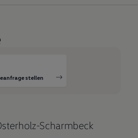
e
ceanfrage stellen
Osterholz-Scharmbeck