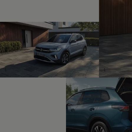
Magazin
Lifestyle
Transport
Familie
Elektromobilität
Volkswagen R
Pannen- und Unfallhilfe
Volkswagen Kundenbetreuung
1
1