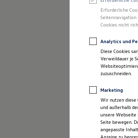
Erforderliche Co
Reifenpakete
Leasing
Erforderliche Coo
Leasing-Angebote
Seitennavigation 
Gebrauchtwagen Leasing
Cookies nicht rich
Junge Gebrauchtwagen-Leasing
Elektroauto Leasing
Kleinwagen-Leasing
Analytics und Pe
Leasing ohne Anzahlung
(
Impressum & Rechtliches
)
Finanzierung
Diese Cookies sa
Autokredit mit Schlussrate
Versicherungen und Garantien
Verweildauer je S
Kfz-Versicherung
Websiteoptimierun
Restschuldversicherungen
zuzuschneiden.
Garantien
Wartungsverträge
Geschäftskunden
Marketing
Professional Class bei Volkswagen
Großkunden
Wir nutzen diese 
Behörden
und außerhalb de
Direktkunden
Sonderfahrzeuge
unsere Webseite n
Anpfiff zum Gewinn
Seite bewegen. De
Elektromobilität
angepasste Inhalt
Elektroautos
ID. Tutorials
Anzeige zu begren