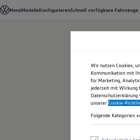
Modelle und Konfigurator
Menü
Modelle
Konfigurieren
Schnell verfügbare Fahrzeuge
Konfigurator
Modelle vergleichen
Konfiguration laden
Autosuche
Zum
Zum
Elektroautos
Hauptinhalt
Footer
ENERGY Sondermodelle
springen
springen
Nutzfahrzeuge
SUV und CUV
Familienautos
Kombis
Wir nutzen Cookies, u
Die ENERGY
Kompaktwagen
Kommunikation mit Ihn
Sportwagen
für Marketing, Analyti
Schnell verfügbare Fahrzeuge
Sondermodelle
Angebote und Produkte
jederzeit mit Wirkung 
Aktuelle Angebote
Datenschutzerklärung w
E-Auto-Förderung
unserer
Cookie-Richtli
Volkswagen Marktplatz
Die ENERGY Sondermodelle
Junge Gebrauchtwagen und Gebrauchtwagen
Folgende Kategorien v
Volkswagen Zertifizierte Gebrauchtwagen
Elektromobilität bei Gebrauchtwagen
Zubehör- und Serviceangebote
Saisonangebote