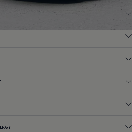
Y
ERGY