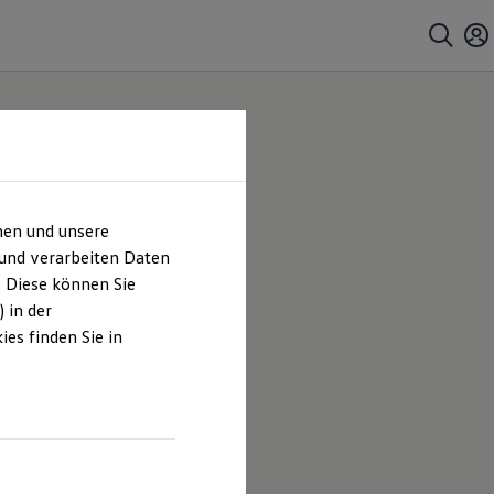
hen und unsere
 und verarbeiten Daten
. Diese können Sie
 in der
es finden Sie in