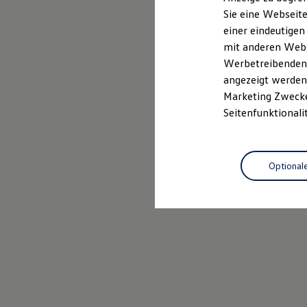
Elektrofahrzeugkonzepte
Sie eine Webseite
ID. EVERY1
einer eindeutigen
Reichweite
Reichweite der ID. Modelle
mit anderen Webse
Reichweite im Winter
Werbetreibenden,
Rekuperation
angezeigt werden 
Laden
Laden unterwegs
Marketing Zwecken
Laden Zuhause
Seitenfunktionali
Ladestationen finden
Ladezeitensimulator
Batterie
Sicherheit
Optional
Garantie und Lebensdauer
Nachhaltigkeit
Technologie
Kosten und Kauf
Verbrauchskosten
Kaufoptionen
E-Auto-Förderung
Software und Konnektivität
Die ID. Software 6
ID. Software Versionen und Updates
Digitale Extras
Schnittstellen zu Ihrem ID.