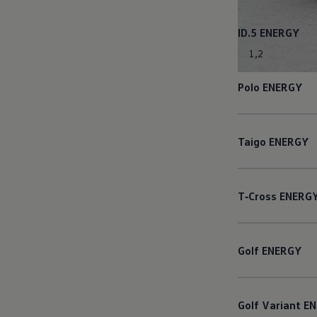
ID.5
ENERGY
1
,
2
Polo
ENERGY
Taigo
ENERGY
T‑Cross
ENERG
Golf
ENERGY
Golf
Variant
EN