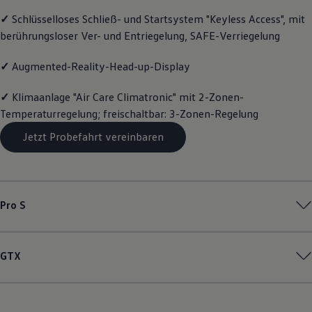
Motorenöl und Flüssigkeiten
✓
Schlüsselloses Schließ- und Startsystem "Keyless Access", mit
Räder und Reifen
berührungsloser Ver- und Entriegelung, SAFE-Verriegelung
Pannen- und Unfallhilfe
Economy Service
Volkswagen Teile
✓
Augmented-Reality-Head-up-Display
Zubehör
Modellspezifisches Zubehör
✓
Klimaanlage "Air Care Climatronic" mit 2-Zonen-
Schutz und Pflege
Transport
Temperaturregelung; freischaltbar: 3-Zonen-Regelung
Entertainment und Elektronik
Individualisieren
Jetzt Probefahrt vereinbaren
Wallbox und Ladekabel
Digitale Extras
Dienste für Ihr Modell finden
Volkswagen Apps, Login und Shop
Handy und Fahrzeug verbinden
Pro S
Updates für Software, Karten und Radio
Über Ihr Auto
Vorgängermodelle
Kundeninformationen
GTX
Volkswagen Kundenbetreuung
Warn- und Kontrollleuchten
Assistenzsysteme
Digitale Betriebsanleitung
Live Beratung