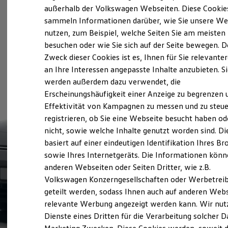
Elektrofahrzeugkonzepte
außerhalb der Volkswagen Webseiten. Diese Cookie
ID. EVERY1
sammeln Informationen darüber, wie Sie unsere We
Reichweite
nutzen, zum Beispiel, welche Seiten Sie am meisten
Reichweite der ID. Modelle
Reichweite im Winter
besuchen oder wie Sie sich auf der Seite bewegen. D
Rekuperation
Zweck dieser Cookies ist es, Ihnen für Sie relevante
Laden
an Ihre Interessen angepasste Inhalte anzubieten. S
Laden unterwegs
Laden Zuhause
werden außerdem dazu verwendet, die
Ladestationen finden
Erscheinungshäufigkeit einer Anzeige zu begrenzen 
Ladezeitensimulator
Effektivität von Kampagnen zu messen und zu steue
Batterie
Sicherheit
registrieren, ob Sie eine Webseite besucht haben od
Garantie und Lebensdauer
nicht, sowie welche Inhalte genutzt worden sind. Di
Nachhaltigkeit
basiert auf einer eindeutigen Identifikation Ihres B
Technologie
Kosten und Kauf
sowie Ihres Internetgeräts. Die Informationen kön
Verbrauchskosten
anderen Webseiten oder Seiten Dritter, wie z.B.
Kaufoptionen
Volkswagen Konzerngesellschaften oder Werbetrei
E-Auto-Förderung
Software und Konnektivität
geteilt werden, sodass Ihnen auch auf anderen Web
Die ID. Software 6
relevante Werbung angezeigt werden kann. Wir nut
ID. Software Versionen und Updates
Dienste eines Dritten für die Verarbeitung solcher D
Digitale Extras
Schnittstellen zu Ihrem ID.