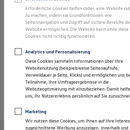
Reifenpakete
Leasing
Erforderliche Cookies helfen dabei, eine Website nu
Leasing-Angebote
zu machen, indem sie Grundfunktionen wie
Größer. Entspannter.
Gebrauchtwagen Leasing
Seitennavigation und Zugriff auf sichere Bereiche de
Junge Gebrauchtwagen-Leasing
Elektroauto Leasing
Website ermöglichen. Die Website kann ohne diese
Reichweiter.
Der ID.7.
Kleinwagen-Leasing
Cookies nicht richtig funktionieren.
Leasing ohne Anzahlung
Finanzierung
Autokredit mit Schlussrate
Analytics und Personalisierung
Versicherungen und Garantien
Kfz-Versicherung
Diese Cookies sammeln Informationen über Ihre
Restschuldversicherungen
Websitenutzung (beispielsweise Seitenaufrufe,
Garantien
Verweildauer je Seite, Klicks) und ermöglichen uns b
Wartungsverträge
Geschäftskunden
Teilnahme, Ihre Umfrageergebnisse in die
Professional Class bei Volkswagen
Websiteoptimierung mit einzubeziehen. Damit helfe
Großkunden
uns, Ihr Nutzererlebnis persönlich auf Sie zuzuschne
Behörden
(
Impressum & Rechtliches
)
Direktkunden
Sonderfahrzeuge
Marketing
Anpfiff zum Gewinn
Elektromobilität
Wir nutzen diese Cookies, um Ihnen auf Ihre Intere
Elektroautos
zugeschnittene Werbung anzuzeigen, innerhalb und
ID. Tutorials