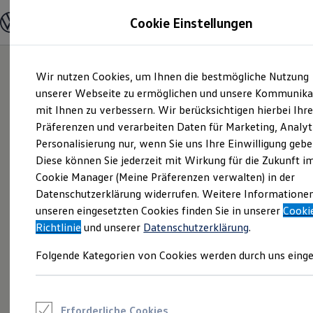
Modelle und Konfigurator
Cookie Einstellungen
Konfigurator
Modelle vergleichen
Konfiguration laden
Zum
Zum
Autosuche
Wir nutzen Cookies, um Ihnen die bestmögliche Nutzung
Hauptinhalt
Footer
Elektroautos
springen
springen
unserer Webseite zu ermöglichen und unsere Kommunika
ENERGY Sondermodelle
Nutzfahrzeuge
mit Ihnen zu verbessern. Wir berücksichtigen hierbei Ihr
SUV und CUV
Präferenzen und verarbeiten Daten für Marketing, Analyt
Familienautos
Personalisierung nur, wenn Sie uns Ihre Einwilligung gebe
Kombis
Kompaktwagen
Diese können Sie jederzeit mit Wirkung für die Zukunft i
Sportwagen
Cookie Manager (Meine Präferenzen verwalten) in der
Schnell verfügbare Fahrzeuge
Angebote und Produkte
Datenschutzerklärung widerrufen. Weitere Informatione
Aktuelle Angebote
unseren eingesetzten Cookies finden Sie in unserer
Cooki
E-Auto-Förderung
Richtlinie
und unserer
Datenschutzerklärung
.
Volkswagen Marktplatz
Die ENERGY Sondermodelle
Folgende Kategorien von Cookies werden durch uns einge
Junge Gebrauchtwagen und Gebrauchtwagen
Volkswagen Zertifizierte Gebrauchtwagen
Elektromobilität bei Gebrauchtwagen
Zubehör- und Serviceangebote
Saisonangebote
Erforderliche Cookies