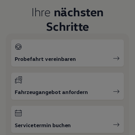
Magazin
Ihre
nächsten
Lifestyle
Transport
Familie
Schritte
Elektromobilität
Volkswagen R
Pannen- und Unfallhilfe
Volkswagen Kundenbetreuung
Probefahrt vereinbaren
Fahrzeugangebot anfordern
Servicetermin buchen