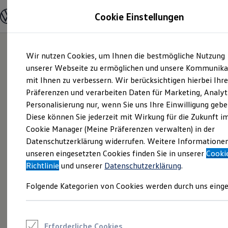
Modelle und Konfigurator
Cookie Einstellungen
Konfigurator
Modelle vergleichen
Konfiguration laden
Zum
Zum
Autosuche
Wir nutzen Cookies, um Ihnen die bestmögliche Nutzung
Hauptinhalt
Footer
Elektroautos
springen
springen
unserer Webseite zu ermöglichen und unsere Kommunika
ENERGY Sondermodelle
Nutzfahrzeuge
mit Ihnen zu verbessern. Wir berücksichtigen hierbei Ihr
SUV und CUV
Präferenzen und verarbeiten Daten für Marketing, Analyt
Familienautos
Personalisierung nur, wenn Sie uns Ihre Einwilligung gebe
Kombis
Kompaktwagen
Diese können Sie jederzeit mit Wirkung für die Zukunft i
Sportwagen
Cookie Manager (Meine Präferenzen verwalten) in der
Schnell verfügbare Fahrzeuge
Angebote und Produkte
Datenschutzerklärung widerrufen. Weitere Informatione
Aktuelle Angebote
unseren eingesetzten Cookies finden Sie in unserer
Cooki
E-Auto-Förderung
Richtlinie
und unserer
Datenschutzerklärung
.
Volkswagen Marktplatz
Die ENERGY Sondermodelle
Folgende Kategorien von Cookies werden durch uns einge
Junge Gebrauchtwagen und Gebrauchtwagen
Volkswagen Zertifizierte Gebrauchtwagen
Elektromobilität bei Gebrauchtwagen
Zubehör- und Serviceangebote
Saisonangebote
Erforderliche Cookies