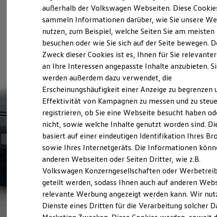
Elektrofahrzeugkonzepte
außerhalb der Volkswagen Webseiten. Diese Cookie
ID. EVERY1
sammeln Informationen darüber, wie Sie unsere We
Reichweite
nutzen, zum Beispiel, welche Seiten Sie am meisten
Reichweite der ID. Modelle
Reichweite im Winter
besuchen oder wie Sie sich auf der Seite bewegen. D
Rekuperation
Zweck dieser Cookies ist es, Ihnen für Sie relevante
Laden
an Ihre Interessen angepasste Inhalte anzubieten. S
Laden unterwegs
Laden Zuhause
werden außerdem dazu verwendet, die
Ladestationen finden
Erscheinungshäufigkeit einer Anzeige zu begrenzen 
Ladezeitensimulator
Effektivität von Kampagnen zu messen und zu steue
Batterie
Sicherheit
registrieren, ob Sie eine Webseite besucht haben od
Garantie und Lebensdauer
nicht, sowie welche Inhalte genutzt worden sind. Di
Nachhaltigkeit
basiert auf einer eindeutigen Identifikation Ihres B
Technologie
Kosten und Kauf
sowie Ihres Internetgeräts. Die Informationen kön
Verbrauchskosten
anderen Webseiten oder Seiten Dritter, wie z.B.
Kaufoptionen
Volkswagen Konzerngesellschaften oder Werbetrei
E-Auto-Förderung
Software und Konnektivität
geteilt werden, sodass Ihnen auch auf anderen Web
Die ID. Software 6
relevante Werbung angezeigt werden kann. Wir nut
ID. Software Versionen und Updates
Dienste eines Dritten für die Verarbeitung solcher D
Digitale Extras
Schnittstellen zu Ihrem ID.