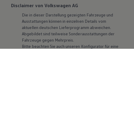
Disclaimer von Volkswagen AG
Die in dieser Darstellung gezeigten Fahrzeuge und
Ausstattungen können in einzelnen Details vom
aktuellen deutschen Lieferprogramm abweichen.
Abgebildet sind teilweise Sonderausstattungen der
Fahrzeuge gegen Mehrpreis.
Bitte beachten Sie auch unseren Konfigurator für eine
Übersicht der aktuell verfügbaren Modelle und
Ausstattungen.
Die angegebenen Verbrauchs- und Emissionswerte
beziehen sich nicht auf ein einzelnes Fahrzeug und sind
nicht Bestandteil des Angebots, sondern dienen allein
Vergleichszwecken zwischen den verschiedenen
Fahrzeugtypen. Zusatzausstattungen und
Zubehör
(Anbauteile, Reifenformat usw.) können relevante
Fahrzeugparameter, wie
z. B.
Gewicht, Rollwiderstand
und Aerodynamik verändern und neben Witterungs-
und Verkehrsbedingungen sowie dem individuellen
Fahrverhalten den Kraftstoffverbrauch, den
Stromverbrauch, die CO₂-Emissionen und die