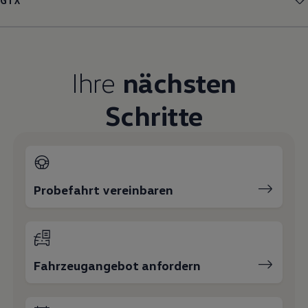
GTX
Magazin
Lifestyle
Transport
Familie
Elektromobilität
Ihre
nächsten
Volkswagen R
Pannen- und Unfallhilfe
Volkswagen Kundenbetreuung
Schritte
Probefahrt vereinbaren
Fahrzeugangebot anfordern