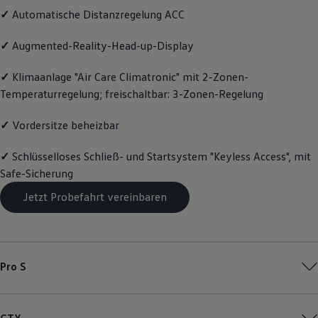
Motorenöl und Flüssigkeiten
✓
Automatische Distanzregelung ACC
Räder und Reifen
Pannen- und Unfallhilfe
✓
Augmented-Reality-Head-up-Display
Economy Service
Volkswagen Teile
Zubehör
✓
Klimaanlage "Air Care Climatronic" mit 2-Zonen-
Modellspezifisches Zubehör
Temperaturregelung; freischaltbar: 3-Zonen-Regelung
Schutz und Pflege
Transport
✓
Vordersitze beheizbar
Entertainment und Elektronik
Individualisieren
Wallbox und Ladekabel
✓
Schlüsselloses Schließ- und Startsystem "Keyless Access", mit
Digitale Extras
Safe-Sicherung
Dienste für Ihr Modell finden
Volkswagen Apps, Login und Shop
Jetzt Probefahrt vereinbaren
Handy und Fahrzeug verbinden
Updates für Software, Karten und Radio
Über Ihr Auto
Vorgängermodelle
Kundeninformationen
Volkswagen Kundenbetreuung
Pro S
Warn- und Kontrollleuchten
Assistenzsysteme
Digitale Betriebsanleitung
Live Beratung