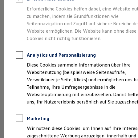
Reifenpakete
Leasing
Erforderliche Cookies helfen dabei, eine Website nu
Leasing-Angebote
zu machen, indem sie Grundfunktionen wie
Der ID.7 Tourer
Gebrauchtwagen Leasing
Seitennavigation und Zugriff auf sichere Bereiche de
Junge Gebrauchtwagen-Leasing
Elektroauto Leasing
Website ermöglichen. Die Website kann ohne diese
Kleinwagen-Leasing
Cookies nicht richtig funktionieren.
Leasing ohne Anzahlung
Finanzierung
Autokredit mit Schlussrate
Analytics und Personalisierung
Versicherungen und Garantien
Kfz-Versicherung
Diese Cookies sammeln Informationen über Ihre
Restschuldversicherungen
Websitenutzung (beispielsweise Seitenaufrufe,
Garantien
Verweildauer je Seite, Klicks) und ermöglichen uns b
Wartungsverträge
Geschäftskunden
Teilnahme, Ihre Umfrageergebnisse in die
(
Impressum & Rechtliches
)
Professional Class bei Volkswagen
Websiteoptimierung mit einzubeziehen. Damit helfe
Großkunden
uns, Ihr Nutzererlebnis persönlich auf Sie zuzuschne
Behörden
Direktkunden
Sonderfahrzeuge
Marketing
Anpfiff zum Gewinn
Elektromobilität
Wir nutzen diese Cookies, um Ihnen auf Ihre Intere
Elektroautos
zugeschnittene Werbung anzuzeigen, innerhalb und
ID. Tutorials