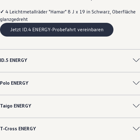
Magazin
Lifestyle
✓
4 Leichtmetallräder "Hamar" 8 J x 19 in Schwarz, Oberfläche
Transport
glanzgedreht
Familie
Elektromobilität
Jetzt ID.4 ENERGY-Probefahrt vereinbaren
Volkswagen R
Pannen- und Unfallhilfe
Volkswagen Kundenbetreuung
ID.5
ENERGY
Polo
ENERGY
Taigo
ENERGY
T‑Cross
ENERGY