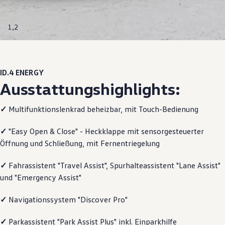
Motorenöl und Flüssigkeiten
Räder und Reifen
Pannen- und Unfallhilfe
1
,
2
Economy Service
Volkswagen Teile
Zubehör
Modellspezifisches Zubehör
Schutz und Pflege
ID.4
ENERGY
Transport
Ausstattungshighlights:
Entertainment und Elektronik
Individualisieren
Wallbox und Ladekabel
✓
Multifunktionslenkrad beheizbar, mit Touch-Bedienung
Digitale Extras
Dienste für Ihr Modell finden
✓
"Easy Open & Close" - Heckklappe mit sensorgesteuerter
Volkswagen Apps, Login und Shop
Öffnung und Schließung, mit Fernentriegelung
Handy und Fahrzeug verbinden
Updates für Software, Karten und Radio
Über Ihr Auto
✓
Fahrassistent "Travel Assist", Spurhalteassistent "Lane Assist"
Vorgängermodelle
und "Emergency Assist"
Kundeninformationen
Volkswagen Kundenbetreuung
Warn- und Kontrollleuchten
✓
Navigationssystem "Discover Pro"
Assistenzsysteme
Digitale Betriebsanleitung
✓
Parkassistent "Park Assist Plus" inkl. Einparkhilfe
Live Beratung