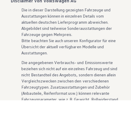
Disclaimer von Volkswagen AG
Die in dieser Darstellung gezeigten Fahrzeuge und
Ausstattungen können in einzelnen Details vom
aktuellen deutschen Lieferprogramm abweichen.
Abgebildet sind teilweise Sonderausstattungen der
Fahrzeuge gegen Mehrpreis.
Bitte beachten Sie auch unseren Konfigurator für eine
Übersicht der aktuell verfügbaren Modelle und
Ausstattungen.
Die angegebenen Verbrauchs- und Emissionswerte
beziehen sich nicht auf ein einzelnes Fahrzeug und sind
nicht Bestandteil des Angebots, sondern dienen allein
Vergleichszwecken zwischen den verschiedenen
Fahrzeugtypen. Zusatzausstattungen und
Zubehör
(Anbauteile, Reifenformat usw.) können relevante
Fahrzeugparameter, wie
z. B.
Gewicht, Rollwiderstand
und Aerodynamik verändern und neben Witterungs-
und Verkehrsbedingungen sowie dem individuellen
Fahrverhalten den Kraftstoffverbrauch, den
Stromverbrauch, die CO₂-Emissionen und die
Fahrleistungswerte eines Fahrzeugs beeinflussen.