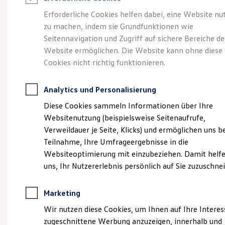
Reifenpakete
Leasing
Erforderliche Cookies helfen dabei, eine Website nu
Leasing-Angebote
zu machen, indem sie Grundfunktionen wie
Die ENERGY
Gebrauchtwagen Leasing
Seitennavigation und Zugriff auf sichere Bereiche de
Junge Gebrauchtwagen-Leasing
Elektroauto Leasing
Website ermöglichen. Die Website kann ohne diese
Sondermodelle
Kleinwagen-Leasing
Cookies nicht richtig funktionieren.
Leasing ohne Anzahlung
Finanzierung
Autokredit mit Schlussrate
Analytics und Personalisierung
Versicherungen und Garantien
Kfz-Versicherung
Diese Cookies sammeln Informationen über Ihre
Restschuldversicherungen
Websitenutzung (beispielsweise Seitenaufrufe,
Garantien
Verweildauer je Seite, Klicks) und ermöglichen uns b
Wartungsverträge
Geschäftskunden
Teilnahme, Ihre Umfrageergebnisse in die
Professional Class bei Volkswagen
Websiteoptimierung mit einzubeziehen. Damit helfe
Großkunden
uns, Ihr Nutzererlebnis persönlich auf Sie zuzuschne
Behörden
Direktkunden
Sonderfahrzeuge
Marketing
Anpfiff zum Gewinn
(
Impressum & Rechtliches
)
Elektromobilität
Wir nutzen diese Cookies, um Ihnen auf Ihre Intere
Elektroautos
zugeschnittene Werbung anzuzeigen, innerhalb und
ID. Tutorials