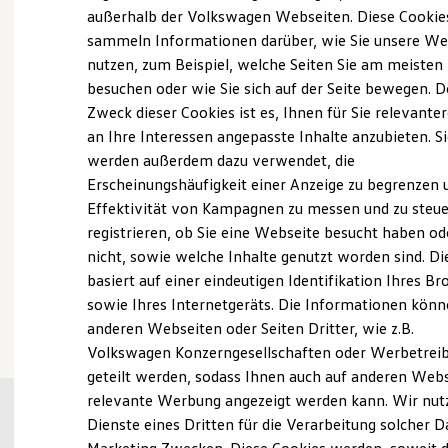
Elektrofahrzeugkonzepte
außerhalb der Volkswagen Webseiten. Diese Cookie
ID. EVERY1
sammeln Informationen darüber, wie Sie unsere We
Reichweite
nutzen, zum Beispiel, welche Seiten Sie am meisten
Reichweite der ID. Modelle
Probefahrt vereinbaren
Reichweite im Winter
besuchen oder wie Sie sich auf der Seite bewegen. D
Rekuperation
Zweck dieser Cookies ist es, Ihnen für Sie relevante
Laden
an Ihre Interessen angepasste Inhalte anzubieten. S
Laden unterwegs
Laden Zuhause
werden außerdem dazu verwendet, die
Ladestationen finden
Erscheinungshäufigkeit einer Anzeige zu begrenzen 
Fahrzeugangebot anfordern
Ladezeitensimulator
Effektivität von Kampagnen zu messen und zu steue
Batterie
Sicherheit
registrieren, ob Sie eine Webseite besucht haben od
Garantie und Lebensdauer
nicht, sowie welche Inhalte genutzt worden sind. Di
Nachhaltigkeit
basiert auf einer eindeutigen Identifikation Ihres B
Technologie
Serviceanfrage stellen
Kosten und Kauf
sowie Ihres Internetgeräts. Die Informationen kön
Verbrauchskosten
anderen Webseiten oder Seiten Dritter, wie z.B.
Kaufoptionen
Volkswagen Konzerngesellschaften oder Werbetrei
E-Auto-Förderung
Software und Konnektivität
geteilt werden, sodass Ihnen auch auf anderen Web
Die ID. Software 6
relevante Werbung angezeigt werden kann. Wir nut
ID. Software Versionen und Updates
Dienste eines Dritten für die Verarbeitung solcher D
Digitale Extras
Schnittstellen zu Ihrem ID.