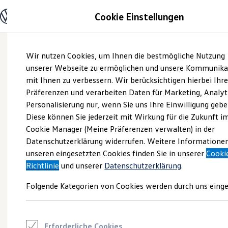
Modelle und Konfigurator
Cookie Einstellungen
Konfigurator
Modelle vergleichen
Konfiguration laden
Zum
Zum
Autosuche
Wir nutzen Cookies, um Ihnen die bestmögliche Nutzung
Hauptinhalt
Footer
Elektroautos
springen
springen
unserer Webseite zu ermöglichen und unsere Kommunika
ENERGY Sondermodelle
Nutzfahrzeuge
mit Ihnen zu verbessern. Wir berücksichtigen hierbei Ihr
SUV und CUV
Präferenzen und verarbeiten Daten für Marketing, Analyt
Familienautos
Personalisierung nur, wenn Sie uns Ihre Einwilligung gebe
Kombis
Kompaktwagen
Diese können Sie jederzeit mit Wirkung für die Zukunft i
Sportwagen
Cookie Manager (Meine Präferenzen verwalten) in der
Schnell verfügbare Fahrzeuge
Angebote und Produkte
Datenschutzerklärung widerrufen. Weitere Informatione
Aktuelle Angebote
unseren eingesetzten Cookies finden Sie in unserer
Cooki
E-Auto-Förderung
Richtlinie
und unserer
Datenschutzerklärung
.
Volkswagen Marktplatz
Die ENERGY Sondermodelle
Folgende Kategorien von Cookies werden durch uns einge
Junge Gebrauchtwagen und Gebrauchtwagen
Volkswagen Zertifizierte Gebrauchtwagen
Elektromobilität bei Gebrauchtwagen
Zubehör- und Serviceangebote
Saisonangebote
Erforderliche Cookies