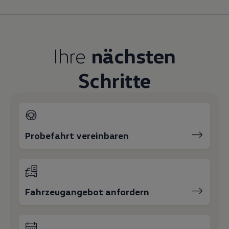
Magazin
Lifestyle
Transport
Familie
Elektromobilität
Ihre
nächsten
Volkswagen R
Pannen- und Unfallhilfe
Schritte
Volkswagen Kundenbetreuung
Probefahrt vereinbaren
Fahrzeugangebot anfordern