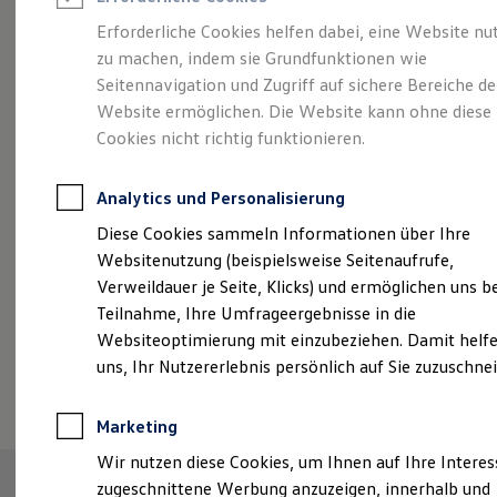
Reifenpakete
Leasing
Erforderliche Cookies helfen dabei, eine Website nu
Leasing-Angebote
zu machen, indem sie Grundfunktionen wie
Sportlich, edel,
Gebrauchtwagen Leasing
Seitennavigation und Zugriff auf sichere Bereiche de
Junge Gebrauchtwagen-Leasing
Elektroauto Leasing
Website ermöglichen. Die Website kann ohne diese
elegant:
der Touareg
Kleinwagen-Leasing
Cookies nicht richtig funktionieren.
Leasing ohne Anzahlung
Finanzierung
Autokredit mit Schlussrate
Analytics und Personalisierung
Versicherungen und Garantien
Kfz-Versicherung
Diese Cookies sammeln Informationen über Ihre
Restschuldversicherungen
Websitenutzung (beispielsweise Seitenaufrufe,
Garantien
Verweildauer je Seite, Klicks) und ermöglichen uns b
Wartungsverträge
Geschäftskunden
Teilnahme, Ihre Umfrageergebnisse in die
Professional Class bei Volkswagen
Websiteoptimierung mit einzubeziehen. Damit helfe
Großkunden
uns, Ihr Nutzererlebnis persönlich auf Sie zuzuschne
Behörden
(
Impressum & Rechtliches
)
Direktkunden
Sonderfahrzeuge
Marketing
Anpfiff zum Gewinn
Elektromobilität
Wir nutzen diese Cookies, um Ihnen auf Ihre Intere
Elektroautos
zugeschnittene Werbung anzuzeigen, innerhalb und
ID. Tutorials