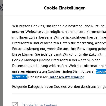
Modelle und Konfigurator
Cookie Einstellungen
Konfigurator
Modelle vergleichen
Konfiguration laden
Zum
Zum
Autosuche
Wir nutzen Cookies, um Ihnen die bestmögliche Nutzung
Hauptinhalt
Footer
Elektroautos
springen
springen
unserer Webseite zu ermöglichen und unsere Kommunika
ENERGY Sondermodelle
Nutzfahrzeuge
mit Ihnen zu verbessern. Wir berücksichtigen hierbei Ihr
SUV und CUV
Präferenzen und verarbeiten Daten für Marketing, Analyt
Familienautos
Personalisierung nur, wenn Sie uns Ihre Einwilligung gebe
Kombis
Kompaktwagen
Diese können Sie jederzeit mit Wirkung für die Zukunft i
Sportwagen
Cookie Manager (Meine Präferenzen verwalten) in der
Schnell verfügbare Fahrzeuge
Angebote und Produkte
Datenschutzerklärung widerrufen. Weitere Informatione
Aktuelle Angebote
unseren eingesetzten Cookies finden Sie in unserer
Cooki
E-Auto-Förderung
Richtlinie
und unserer
Datenschutzerklärung
.
Volkswagen Marktplatz
Die ENERGY Sondermodelle
Folgende Kategorien von Cookies werden durch uns einge
Junge Gebrauchtwagen und Gebrauchtwagen
Volkswagen Zertifizierte Gebrauchtwagen
Elektromobilität bei Gebrauchtwagen
Zubehör- und Serviceangebote
Saisonangebote
Erforderliche Cookies