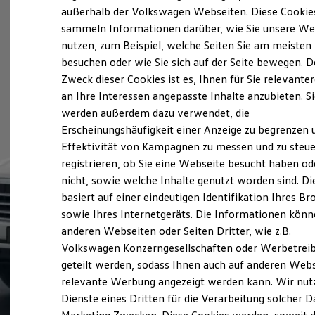
Elektrofahrzeugkonzepte
außerhalb der Volkswagen Webseiten. Diese Cookie
ID. EVERY1
sammeln Informationen darüber, wie Sie unsere We
Reichweite
nutzen, zum Beispiel, welche Seiten Sie am meisten
Reichweite der ID. Modelle
Reichweite im Winter
besuchen oder wie Sie sich auf der Seite bewegen. D
Rekuperation
Zweck dieser Cookies ist es, Ihnen für Sie relevante
Laden
an Ihre Interessen angepasste Inhalte anzubieten. S
Laden unterwegs
Laden Zuhause
werden außerdem dazu verwendet, die
Ladestationen finden
Erscheinungshäufigkeit einer Anzeige zu begrenzen 
Ladezeitensimulator
Effektivität von Kampagnen zu messen und zu steue
Batterie
Sicherheit
registrieren, ob Sie eine Webseite besucht haben od
Garantie und Lebensdauer
nicht, sowie welche Inhalte genutzt worden sind. Di
Nachhaltigkeit
basiert auf einer eindeutigen Identifikation Ihres B
Technologie
Kosten und Kauf
sowie Ihres Internetgeräts. Die Informationen kön
Verbrauchskosten
anderen Webseiten oder Seiten Dritter, wie z.B.
Kaufoptionen
Volkswagen Konzerngesellschaften oder Werbetrei
E-Auto-Förderung
Software und Konnektivität
geteilt werden, sodass Ihnen auch auf anderen Web
Die ID. Software 6
relevante Werbung angezeigt werden kann. Wir nut
ID. Software Versionen und Updates
Dienste eines Dritten für die Verarbeitung solcher D
Digitale Extras
Schnittstellen zu Ihrem ID.