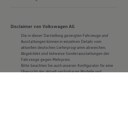
Disclaimer von Volkswagen AG
Die in dieser Darstellung gezeigten Fahrzeuge und
Ausstattungen können in einzelnen Details vom
aktuellen deutschen Lieferprogramm abweichen.
Abgebildet sind teilweise Sonderausstattungen der
Fahrzeuge gegen Mehrpreis.
Bitte beachten Sie auch unseren Konfigurator für eine
Übersicht der aktuell verfügbaren Modelle und
Ausstattungen.
Die angegebenen Verbrauchs- und Emissionswerte
beziehen sich nicht auf ein einzelnes Fahrzeug und sind
nicht Bestandteil des Angebots, sondern dienen allein
Vergleichszwecken zwischen den verschiedenen
Fahrzeugtypen. Zusatzausstattungen und
Zubehör
(Anbauteile, Reifenformat usw.) können relevante
Fahrzeugparameter, wie
z. B.
Gewicht, Rollwiderstand