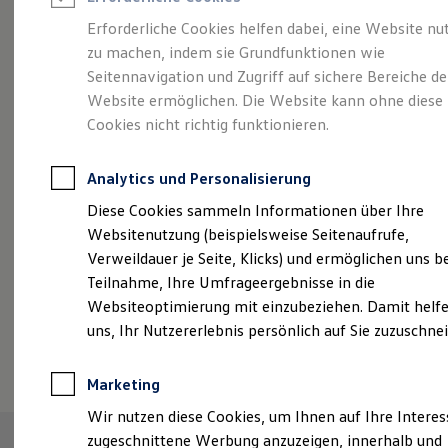
Reifenpakete
Leasing
Erforderliche Cookies helfen dabei, eine Website nu
Leasing-Angebote
zu machen, indem sie Grundfunktionen wie
Größer. Entspannter.
Gebrauchtwagen Leasing
Seitennavigation und Zugriff auf sichere Bereiche de
Junge Gebrauchtwagen-Leasing
Elektroauto Leasing
Website ermöglichen. Die Website kann ohne diese
Reichweiter.
Der ID.7.
Kleinwagen-Leasing
Cookies nicht richtig funktionieren.
Leasing ohne Anzahlung
Finanzierung
Autokredit mit Schlussrate
Analytics und Personalisierung
Versicherungen und Garantien
Kfz-Versicherung
Diese Cookies sammeln Informationen über Ihre
Restschuldversicherungen
Websitenutzung (beispielsweise Seitenaufrufe,
Garantien
Verweildauer je Seite, Klicks) und ermöglichen uns b
Wartungsverträge
Geschäftskunden
Teilnahme, Ihre Umfrageergebnisse in die
Professional Class bei Volkswagen
Websiteoptimierung mit einzubeziehen. Damit helfe
Großkunden
uns, Ihr Nutzererlebnis persönlich auf Sie zuzuschne
Behörden
(
Impressum & Rechtliches
)
Direktkunden
Sonderfahrzeuge
Marketing
Anpfiff zum Gewinn
Elektromobilität
Wir nutzen diese Cookies, um Ihnen auf Ihre Intere
Elektroautos
zugeschnittene Werbung anzuzeigen, innerhalb und
ID. Tutorials