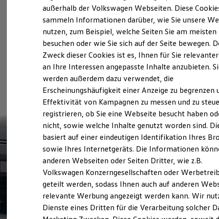
Elektrofahrzeugkonzepte
außerhalb der Volkswagen Webseiten. Diese Cookie
ID. EVERY1
sammeln Informationen darüber, wie Sie unsere We
Reichweite
nutzen, zum Beispiel, welche Seiten Sie am meisten
Reichweite der ID. Modelle
Reichweite im Winter
besuchen oder wie Sie sich auf der Seite bewegen. D
Rekuperation
Zweck dieser Cookies ist es, Ihnen für Sie relevante
Laden
an Ihre Interessen angepasste Inhalte anzubieten. S
Laden unterwegs
Laden Zuhause
werden außerdem dazu verwendet, die
Ladestationen finden
Erscheinungshäufigkeit einer Anzeige zu begrenzen 
Ladezeitensimulator
Effektivität von Kampagnen zu messen und zu steue
Batterie
Sicherheit
registrieren, ob Sie eine Webseite besucht haben od
Garantie und Lebensdauer
nicht, sowie welche Inhalte genutzt worden sind. Di
Nachhaltigkeit
basiert auf einer eindeutigen Identifikation Ihres B
Technologie
Kosten und Kauf
sowie Ihres Internetgeräts. Die Informationen kön
Verbrauchskosten
anderen Webseiten oder Seiten Dritter, wie z.B.
Kaufoptionen
Volkswagen Konzerngesellschaften oder Werbetrei
E-Auto-Förderung
Software und Konnektivität
geteilt werden, sodass Ihnen auch auf anderen Web
Die ID. Software 6
relevante Werbung angezeigt werden kann. Wir nut
ID. Software Versionen und Updates
Dienste eines Dritten für die Verarbeitung solcher D
Digitale Extras
Schnittstellen zu Ihrem ID.