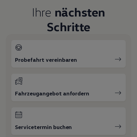
Magazin
Ihre
nächsten
Lifestyle
Transport
Familie
Schritte
Elektromobilität
Volkswagen R
Pannen- und Unfallhilfe
Volkswagen Kundenbetreuung
Probefahrt vereinbaren
Fahrzeugangebot anfordern
Servicetermin buchen