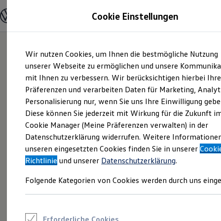
Modelle und Konfigurator
Cookie Einstellungen
Konfigurator
Modelle vergleichen
Konfiguration laden
Zum
Zum
Autosuche
Wir nutzen Cookies, um Ihnen die bestmögliche Nutzung
Hauptinhalt
Footer
Elektroautos
springen
springen
unserer Webseite zu ermöglichen und unsere Kommunika
ENERGY Sondermodelle
Nutzfahrzeuge
mit Ihnen zu verbessern. Wir berücksichtigen hierbei Ihr
SUV und CUV
Präferenzen und verarbeiten Daten für Marketing, Analyt
Familienautos
Personalisierung nur, wenn Sie uns Ihre Einwilligung gebe
Kombis
Kompaktwagen
Diese können Sie jederzeit mit Wirkung für die Zukunft i
Sportwagen
Cookie Manager (Meine Präferenzen verwalten) in der
Schnell verfügbare Fahrzeuge
Angebote und Produkte
Datenschutzerklärung widerrufen. Weitere Informatione
Aktuelle Angebote
unseren eingesetzten Cookies finden Sie in unserer
Cooki
E-Auto-Förderung
Richtlinie
und unserer
Datenschutzerklärung
.
Volkswagen Marktplatz
Die ENERGY Sondermodelle
Folgende Kategorien von Cookies werden durch uns einge
Junge Gebrauchtwagen und Gebrauchtwagen
Volkswagen Zertifizierte Gebrauchtwagen
Elektromobilität bei Gebrauchtwagen
Zubehör- und Serviceangebote
Saisonangebote
Erforderliche Cookies