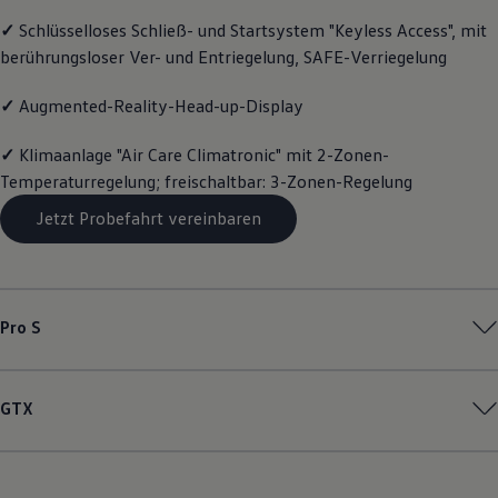
Motorenöl und Flüssigkeiten
✓
Schlüsselloses Schließ- und Startsystem "Keyless Access", mit
Räder und Reifen
berührungsloser Ver- und Entriegelung, SAFE-Verriegelung
Pannen- und Unfallhilfe
Economy Service
Volkswagen Teile
✓
Augmented-Reality-Head-up-Display
Zubehör
Modellspezifisches Zubehör
✓
Klimaanlage "Air Care Climatronic" mit 2-Zonen-
Schutz und Pflege
Transport
Temperaturregelung; freischaltbar: 3-Zonen-Regelung
Entertainment und Elektronik
Individualisieren
Jetzt Probefahrt vereinbaren
Wallbox und Ladekabel
Digitale Extras
Dienste für Ihr Modell finden
Volkswagen Apps, Login und Shop
Handy und Fahrzeug verbinden
Pro S
Updates für Software, Karten und Radio
Über Ihr Auto
Vorgängermodelle
Kundeninformationen
GTX
Volkswagen Kundenbetreuung
Warn- und Kontrollleuchten
Assistenzsysteme
Digitale Betriebsanleitung
Live Beratung