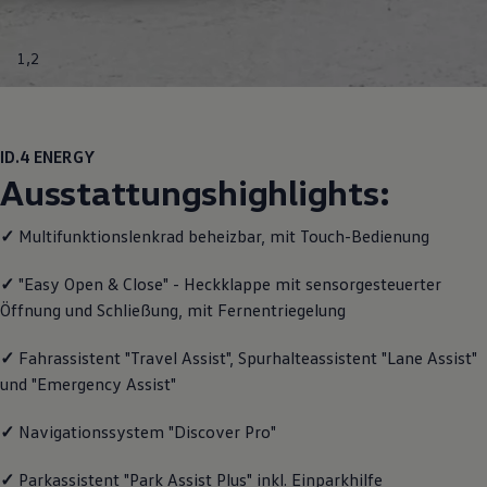
Motorenöl und Flüssigkeiten
Räder und Reifen
Pannen- und Unfallhilfe
1
,
2
Economy Service
Volkswagen Teile
Zubehör
Modellspezifisches Zubehör
Schutz und Pflege
ID.4
ENERGY
Transport
Ausstattungshighlights:
Entertainment und Elektronik
Individualisieren
Wallbox und Ladekabel
✓
Multifunktionslenkrad beheizbar, mit Touch-Bedienung
Digitale Extras
Dienste für Ihr Modell finden
✓
"Easy Open & Close" - Heckklappe mit sensorgesteuerter
Volkswagen Apps, Login und Shop
Öffnung und Schließung, mit Fernentriegelung
Handy und Fahrzeug verbinden
Updates für Software, Karten und Radio
Über Ihr Auto
✓
Fahrassistent "Travel Assist", Spurhalteassistent "Lane Assist"
Vorgängermodelle
und "Emergency Assist"
Kundeninformationen
Volkswagen Kundenbetreuung
Warn- und Kontrollleuchten
✓
Navigationssystem "Discover Pro"
Assistenzsysteme
Digitale Betriebsanleitung
✓
Parkassistent "Park Assist Plus" inkl. Einparkhilfe
Live Beratung