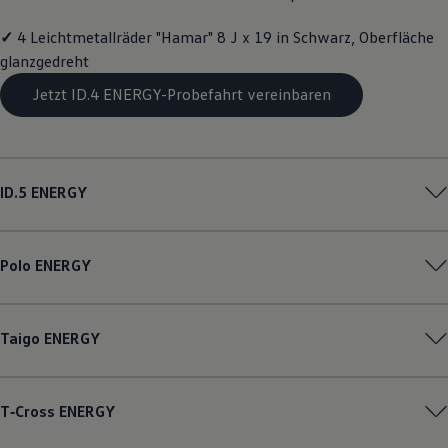
Magazin
Lifestyle
✓
4 Leichtmetallräder "Hamar" 8 J x 19 in Schwarz, Oberfläche
Transport
glanzgedreht
Familie
Elektromobilität
Jetzt ID.4 ENERGY-Probefahrt vereinbaren
Volkswagen R
Pannen- und Unfallhilfe
Volkswagen Kundenbetreuung
ID.5
ENERGY
Polo
ENERGY
Taigo
ENERGY
T‑Cross
ENERGY