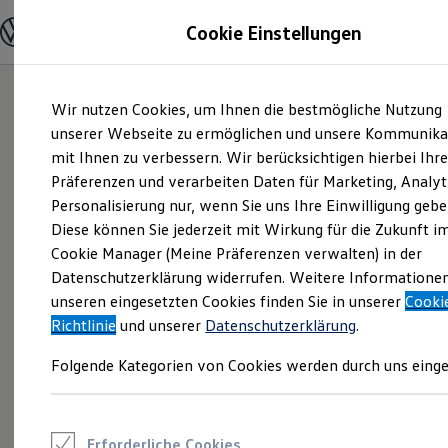
Modelle und Konfigurator
Cookie Einstellungen
Konfigurator
Modelle vergleichen
Konfiguration laden
Zum
Zum
Autosuche
Wir nutzen Cookies, um Ihnen die bestmögliche Nutzung
Hauptinhalt
Footer
Elektroautos
springen
springen
unserer Webseite zu ermöglichen und unsere Kommunika
ENERGY Sondermodelle
Nutzfahrzeuge
mit Ihnen zu verbessern. Wir berücksichtigen hierbei Ihr
SUV und CUV
Präferenzen und verarbeiten Daten für Marketing, Analyt
Familienautos
Personalisierung nur, wenn Sie uns Ihre Einwilligung gebe
Kombis
Kompaktwagen
Diese können Sie jederzeit mit Wirkung für die Zukunft i
Sportwagen
Cookie Manager (Meine Präferenzen verwalten) in der
Schnell verfügbare Fahrzeuge
Angebote und Produkte
Datenschutzerklärung widerrufen. Weitere Informatione
Aktuelle Angebote
unseren eingesetzten Cookies finden Sie in unserer
Cooki
E-Auto-Förderung
Richtlinie
und unserer
Datenschutzerklärung
.
Volkswagen Marktplatz
Die ENERGY Sondermodelle
Folgende Kategorien von Cookies werden durch uns einge
Junge Gebrauchtwagen und Gebrauchtwagen
Volkswagen Zertifizierte Gebrauchtwagen
Elektromobilität bei Gebrauchtwagen
Zubehör- und Serviceangebote
Saisonangebote
Erforderliche Cookies