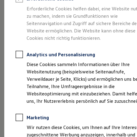
Reifenpakete
Leasing
Erforderliche Cookies helfen dabei, eine Website nu
Leasing-Angebote
zu machen, indem sie Grundfunktionen wie
Die ENERGY
Gebrauchtwagen Leasing
Seitennavigation und Zugriff auf sichere Bereiche de
Junge Gebrauchtwagen-Leasing
Elektroauto Leasing
Website ermöglichen. Die Website kann ohne diese
Sondermodelle
Kleinwagen-Leasing
Cookies nicht richtig funktionieren.
Leasing ohne Anzahlung
Finanzierung
Autokredit mit Schlussrate
Analytics und Personalisierung
Versicherungen und Garantien
Kfz-Versicherung
Diese Cookies sammeln Informationen über Ihre
Restschuldversicherungen
Websitenutzung (beispielsweise Seitenaufrufe,
Garantien
Verweildauer je Seite, Klicks) und ermöglichen uns b
Wartungsverträge
Geschäftskunden
Teilnahme, Ihre Umfrageergebnisse in die
Professional Class bei Volkswagen
Websiteoptimierung mit einzubeziehen. Damit helfe
Großkunden
uns, Ihr Nutzererlebnis persönlich auf Sie zuzuschne
Behörden
Direktkunden
Sonderfahrzeuge
Marketing
Anpfiff zum Gewinn
(
Impressum & Rechtliches
)
Elektromobilität
Wir nutzen diese Cookies, um Ihnen auf Ihre Intere
Elektroautos
zugeschnittene Werbung anzuzeigen, innerhalb und
ID. Tutorials