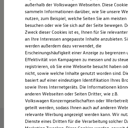
Elektrofahrzeugkonzepte
außerhalb der Volkswagen Webseiten. Diese Cookie
ID. EVERY1
sammeln Informationen darüber, wie Sie unsere We
Reichweite
nutzen, zum Beispiel, welche Seiten Sie am meisten
Reichweite der ID. Modelle
Probefahrt vereinbaren
Reichweite im Winter
besuchen oder wie Sie sich auf der Seite bewegen. D
Rekuperation
Zweck dieser Cookies ist es, Ihnen für Sie relevante
Laden
an Ihre Interessen angepasste Inhalte anzubieten. S
Laden unterwegs
Laden Zuhause
werden außerdem dazu verwendet, die
Ladestationen finden
Erscheinungshäufigkeit einer Anzeige zu begrenzen 
Fahrzeugangebot anfordern
Ladezeitensimulator
Effektivität von Kampagnen zu messen und zu steue
Batterie
Sicherheit
registrieren, ob Sie eine Webseite besucht haben od
Garantie und Lebensdauer
nicht, sowie welche Inhalte genutzt worden sind. Di
Nachhaltigkeit
basiert auf einer eindeutigen Identifikation Ihres B
Technologie
Serviceanfrage stellen
Kosten und Kauf
sowie Ihres Internetgeräts. Die Informationen kön
Verbrauchskosten
anderen Webseiten oder Seiten Dritter, wie z.B.
Kaufoptionen
Volkswagen Konzerngesellschaften oder Werbetrei
E-Auto-Förderung
Software und Konnektivität
geteilt werden, sodass Ihnen auch auf anderen Web
Die ID. Software 6
relevante Werbung angezeigt werden kann. Wir nut
ID. Software Versionen und Updates
Dienste eines Dritten für die Verarbeitung solcher D
Digitale Extras
Schnittstellen zu Ihrem ID.