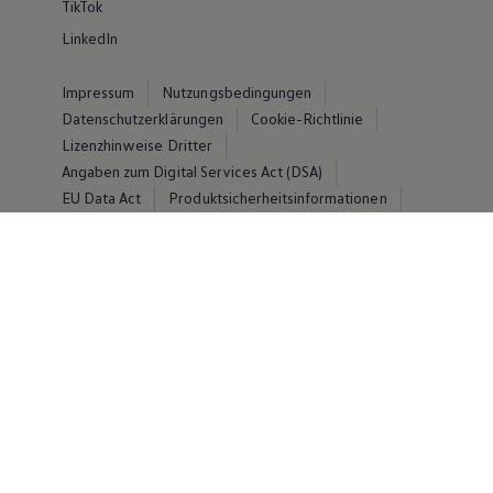
TikTok
LinkedIn
Impressum
Nutzungsbedingungen
Datenschutzerklärungen
Cookie-Richtlinie
Lizenzhinweise Dritter
Angaben zum Digital Services Act (DSA)
EU Data Act
Produktsicherheitsinformationen
Vertrag Widerrufen
© Volkswagen 2026
Disclaimer von Volkswagen AG
Die in dieser Darstellung gezeigten Fahrzeuge und
Ausstattungen können in einzelnen Details vom
aktuellen deutschen Lieferprogramm abweichen.