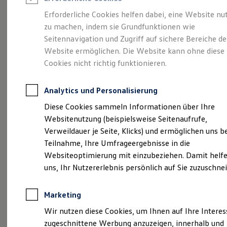
Reifenpakete
Leasing
Erforderliche Cookies helfen dabei, eine Website nu
Leasing-Angebote
zu machen, indem sie Grundfunktionen wie
Unsere aktuellen
Gebrauchtwagen Leasing
Seitennavigation und Zugriff auf sichere Bereiche de
Junge Gebrauchtwagen-Leasing
Elektroauto Leasing
Website ermöglichen. Die Website kann ohne diese
Stellenangebote
Kleinwagen-Leasing
Cookies nicht richtig funktionieren.
Leasing ohne Anzahlung
Finanzierung
Autokredit mit Schlussrate
Analytics und Personalisierung
Versicherungen und Garantien
Kfz-Versicherung
Diese Cookies sammeln Informationen über Ihre
Restschuldversicherungen
Websitenutzung (beispielsweise Seitenaufrufe,
Garantien
Verweildauer je Seite, Klicks) und ermöglichen uns b
Wartungsverträge
Geschäftskunden
Teilnahme, Ihre Umfrageergebnisse in die
Professional Class bei Volkswagen
Websiteoptimierung mit einzubeziehen. Damit helfe
Großkunden
uns, Ihr Nutzererlebnis persönlich auf Sie zuzuschne
Behörden
Direktkunden
Sonderfahrzeuge
Marketing
Anpfiff zum Gewinn
Elektromobilität
Wir nutzen diese Cookies, um Ihnen auf Ihre Intere
Elektroautos
zugeschnittene Werbung anzuzeigen, innerhalb und
ID. Tutorials