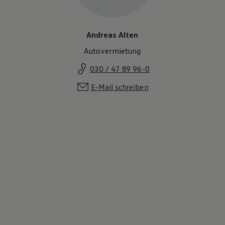
Motorenöl und Flüssigkeiten
Räder und Reifen
Pannen- und Unfallhilfe
Andreas Alten
Economy Service
Volkswagen Teile
Autovermietung
Zubehör
Modellspezifisches Zubehör
030 / 47 89 96-0
Schutz und Pflege
Transport
E-Mail schreiben
Entertainment und Elektronik
Individualisieren
Wallbox und Ladekabel
Digitale Extras
Dienste für Ihr Modell finden
Volkswagen Apps, Login und Shop
Handy und Fahrzeug verbinden
Updates für Software, Karten und Radio
Über Ihr Auto
Vorgängermodelle
Kundeninformationen
Volkswagen Kundenbetreuung
Warn- und Kontrollleuchten
Assistenzsysteme
Digitale Betriebsanleitung
Live Beratung