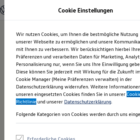
Modelle und Konfigurator
Cookie Einstellungen
Konfigurator
Modelle vergleichen
Konfiguration laden
Zum
Zum
Autosuche
Wir nutzen Cookies, um Ihnen die bestmögliche Nutzung
Hauptinhalt
Footer
Elektroautos
springen
springen
unserer Webseite zu ermöglichen und unsere Kommunika
ENERGY Sondermodelle
Nutzfahrzeuge
mit Ihnen zu verbessern. Wir berücksichtigen hierbei Ihr
SUV und CUV
Präferenzen und verarbeiten Daten für Marketing, Analyt
Familienautos
Personalisierung nur, wenn Sie uns Ihre Einwilligung gebe
Kombis
Kompaktwagen
Diese können Sie jederzeit mit Wirkung für die Zukunft i
Sportwagen
Cookie Manager (Meine Präferenzen verwalten) in der
Schnell verfügbare Fahrzeuge
Angebote und Produkte
Datenschutzerklärung widerrufen. Weitere Informatione
Aktuelle Angebote
unseren eingesetzten Cookies finden Sie in unserer
Cooki
E-Auto-Förderung
Richtlinie
und unserer
Datenschutzerklärung
.
Volkswagen Marktplatz
Die ENERGY Sondermodelle
Folgende Kategorien von Cookies werden durch uns einge
Junge Gebrauchtwagen und Gebrauchtwagen
Volkswagen Zertifizierte Gebrauchtwagen
Elektromobilität bei Gebrauchtwagen
Zubehör- und Serviceangebote
Saisonangebote
Erforderliche Cookies