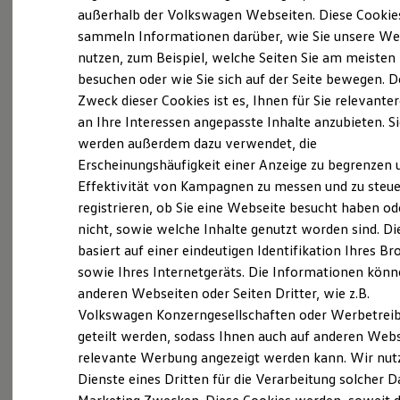
Elektrofahrzeugkonzepte
außerhalb der Volkswagen Webseiten. Diese Cookie
ID. EVERY1
sammeln Informationen darüber, wie Sie unsere We
Reichweite
nutzen, zum Beispiel, welche Seiten Sie am meisten
Reichweite der ID. Modelle
Reichweite im Winter
besuchen oder wie Sie sich auf der Seite bewegen. D
Rekuperation
Zweck dieser Cookies ist es, Ihnen für Sie relevante
(
Impressum & Rechtliches
)
Laden
an Ihre Interessen angepasste Inhalte anzubieten. S
Laden unterwegs
Laden Zuhause
Karriere mit Perspektive –
Bei
werden außerdem dazu verwendet, die
Ladestationen finden
Erscheinungshäufigkeit einer Anzeige zu begrenzen 
uns sind Sie richtig!
Ladezeitensimulator
Effektivität von Kampagnen zu messen und zu steue
Batterie
Sicherheit
registrieren, ob Sie eine Webseite besucht haben od
Sie begeistern sich für Automobile und
Garantie und Lebensdauer
nicht, sowie welche Inhalte genutzt worden sind. Di
Nachhaltigkeit
exzellenten Kundenservice? Bei uns erwarten Sie
basiert auf einer eindeutigen Identifikation Ihres B
Technologie
spannende Aufgaben, ein dynamisches Umfeld
Kosten und Kauf
sowie Ihres Internetgeräts. Die Informationen kön
Verbrauchskosten
und hervorragende Entwicklungsmöglichkeiten.
anderen Webseiten oder Seiten Dritter, wie z.B.
Kaufoptionen
Volkswagen Konzerngesellschaften oder Werbetrei
Bewerben Sie sich jetzt!
E-Auto-Förderung
Software und Konnektivität
geteilt werden, sodass Ihnen auch auf anderen Web
Die ID. Software 6
Zu den aktuellen Stellenangeboten
relevante Werbung angezeigt werden kann. Wir nut
ID. Software Versionen und Updates
Dienste eines Dritten für die Verarbeitung solcher D
Digitale Extras
Schnittstellen zu Ihrem ID.