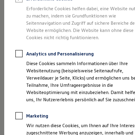
Reifenpakete
Leasing
Erforderliche Cookies helfen dabei, eine Website nu
Leasing-Angebote
zu machen, indem sie Grundfunktionen wie
Mehr PS für
Deine
Gebrauchtwagen Leasing
Seitennavigation und Zugriff auf sichere Bereiche de
Junge Gebrauchtwagen-Leasing
Elektroauto Leasing
Website ermöglichen. Die Website kann ohne diese
Karriere!
Kleinwagen-Leasing
Cookies nicht richtig funktionieren.
Leasing ohne Anzahlung
Finanzierung
Autokredit mit Schlussrate
Analytics und Personalisierung
Versicherungen und Garantien
Kfz-Versicherung
Diese Cookies sammeln Informationen über Ihre
Restschuldversicherungen
Websitenutzung (beispielsweise Seitenaufrufe,
Garantien
Verweildauer je Seite, Klicks) und ermöglichen uns b
Wartungsverträge
Geschäftskunden
Teilnahme, Ihre Umfrageergebnisse in die
Professional Class bei Volkswagen
Websiteoptimierung mit einzubeziehen. Damit helfe
Großkunden
uns, Ihr Nutzererlebnis persönlich auf Sie zuzuschne
Behörden
Direktkunden
Sonderfahrzeuge
Marketing
Anpfiff zum Gewinn
Elektromobilität
Wir nutzen diese Cookies, um Ihnen auf Ihre Intere
Elektroautos
zugeschnittene Werbung anzuzeigen, innerhalb und
ID. Tutorials