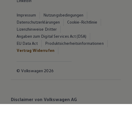
LinkedIn
Impressum
Nutzungsbedingungen
Datenschutzerklärungen
Cookie-Richtlinie
Lizenzhinweise Dritter
Angaben zum Digital Services Act (DSA)
EU Data Act
Produktsicherheitsinformationen
Vertrag Widerrufen
© Volkswagen 2026
Disclaimer von Volkswagen AG
Die in dieser Darstellung gezeigten Fahrzeuge und
Ausstattungen können in einzelnen Details vom
aktuellen deutschen Lieferprogramm abweichen.
Abgebildet sind teilweise Sonderausstattungen der