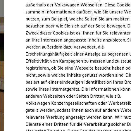
Elektrofahrzeugkonzepte
außerhalb der Volkswagen Webseiten. Diese Cookie
(
Impressum & Rechtliches
)
ID. EVERY1
sammeln Informationen darüber, wie Sie unsere We
Reichweite
nutzen, zum Beispiel, welche Seiten Sie am meisten
Reichweite der ID. Modelle
Reichweite im Winter
besuchen oder wie Sie sich auf der Seite bewegen. D
Rekuperation
Zweck dieser Cookies ist es, Ihnen für Sie relevante
Laden
an Ihre Interessen angepasste Inhalte anzubieten. S
Laden unterwegs
Laden Zuhause
werden außerdem dazu verwendet, die
Ladestationen finden
Erscheinungshäufigkeit einer Anzeige zu begrenzen 
Ladezeitensimulator
Effektivität von Kampagnen zu messen und zu steue
Batterie
Sicherheit
registrieren, ob Sie eine Webseite besucht haben od
Garantie und Lebensdauer
nicht, sowie welche Inhalte genutzt worden sind. Di
Nachhaltigkeit
basiert auf einer eindeutigen Identifikation Ihres B
Technologie
Kosten und Kauf
sowie Ihres Internetgeräts. Die Informationen kön
Verbrauchskosten
anderen Webseiten oder Seiten Dritter, wie z.B.
Kaufoptionen
Volkswagen Konzerngesellschaften oder Werbetrei
E-Auto-Förderung
Software und Konnektivität
geteilt werden, sodass Ihnen auch auf anderen Web
Die ID. Software 6
relevante Werbung angezeigt werden kann. Wir nut
ID. Software Versionen und Updates
Dienste eines Dritten für die Verarbeitung solcher D
Digitale Extras
Schnittstellen zu Ihrem ID.