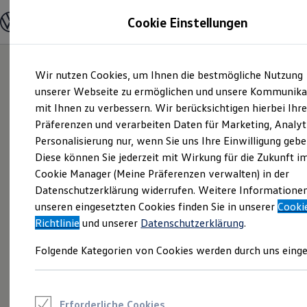
Modelle und Konfigurator
Cookie Einstellungen
Konfigurator
Modelle vergleichen
Konfiguration laden
Zum
Zum
Autosuche
Wir nutzen Cookies, um Ihnen die bestmögliche Nutzung
Hauptinhalt
Footer
Elektroautos
springen
springen
unserer Webseite zu ermöglichen und unsere Kommunika
ENERGY Sondermodelle
Nutzfahrzeuge
mit Ihnen zu verbessern. Wir berücksichtigen hierbei Ihr
SUV und CUV
Präferenzen und verarbeiten Daten für Marketing, Analyt
Familienautos
Personalisierung nur, wenn Sie uns Ihre Einwilligung gebe
Kombis
Kompaktwagen
Diese können Sie jederzeit mit Wirkung für die Zukunft i
Sportwagen
Cookie Manager (Meine Präferenzen verwalten) in der
Schnell verfügbare Fahrzeuge
Angebote und Produkte
Datenschutzerklärung widerrufen. Weitere Informatione
Aktuelle Angebote
unseren eingesetzten Cookies finden Sie in unserer
Cooki
E-Auto-Förderung
Richtlinie
und unserer
Datenschutzerklärung
.
Volkswagen Marktplatz
Die ENERGY Sondermodelle
Folgende Kategorien von Cookies werden durch uns einge
Junge Gebrauchtwagen und Gebrauchtwagen
Volkswagen Zertifizierte Gebrauchtwagen
Elektromobilität bei Gebrauchtwagen
Zubehör- und Serviceangebote
Saisonangebote
Erforderliche Cookies