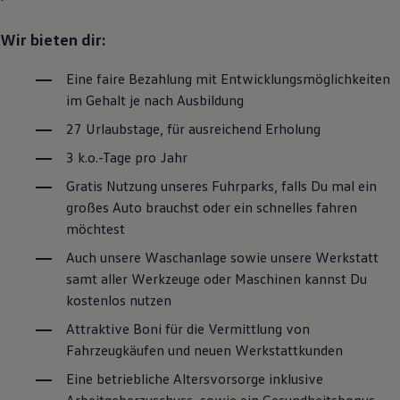
Motorenöl und Flüssigkeiten
Räder und Reifen
Wir bieten dir:
Pannen- und Unfallhilfe
Economy Service
Volkswagen Teile
Eine faire Bezahlung mit Entwicklungsmöglichkeiten
Zubehör
im Gehalt je nach Ausbildung
Modellspezifisches Zubehör
Schutz und Pflege
27 Urlaubstage, für ausreichend Erholung
Transport
3 k.o.-Tage pro Jahr
Entertainment und Elektronik
Individualisieren
Gratis Nutzung unseres Fuhrparks, falls Du mal ein
Wallbox und Ladekabel
Digitale Extras
großes Auto brauchst oder ein schnelles fahren
Dienste für Ihr Modell finden
möchtest
Volkswagen Apps, Login und Shop
Handy und Fahrzeug verbinden
Auch unsere Waschanlage sowie unsere Werkstatt
Updates für Software, Karten und Radio
samt aller Werkzeuge oder Maschinen kannst Du
Über Ihr Auto
kostenlos nutzen
Vorgängermodelle
Kundeninformationen
Attraktive Boni für die Vermittlung von
Volkswagen Kundenbetreuung
Fahrzeugkäufen und neuen Werkstattkunden
Warn- und Kontrollleuchten
Assistenzsysteme
Eine betriebliche Altersvorsorge inklusive
Digitale Betriebsanleitung
Live Beratung