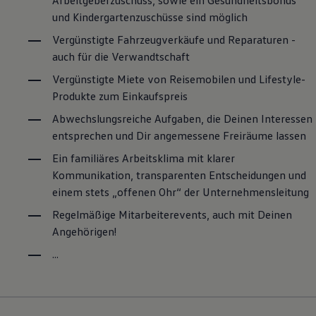
Arbeitgeberzuschuss, sowie ein Gesundheitsbonus
Magazin
und Kindergartenzuschüsse sind möglich
Lifestyle
Transport
Vergünstigte Fahrzeugverkäufe und Reparaturen -
Familie
auch für die Verwandtschaft
Elektromobilität
Volkswagen R
Vergünstigte Miete von Reisemobilen und Lifestyle-
Pannen- und Unfallhilfe
Produkte zum Einkaufspreis
Volkswagen Kundenbetreuung
Abwechslungsreiche Aufgaben, die Deinen Interessen
entsprechen und Dir angemessene Freiräume lassen
Ein familiäres Arbeitsklima mit klarer
Kommunikation, transparenten Entscheidungen und
einem stets „offenen Ohr“ der Unternehmensleitung
Regelmäßige Mitarbeiterevents, auch mit Deinen
Angehörigen!
...