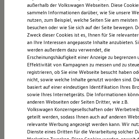
Elektrofahrzeugkonzepte
außerhalb der Volkswagen Webseiten. Diese Cookie
ID. EVERY1
sammeln Informationen darüber, wie Sie unsere We
Reichweite
(
Impressum & Rechtliches
)
nutzen, zum Beispiel, welche Seiten Sie am meisten
Reichweite der ID. Modelle
Reichweite im Winter
besuchen oder wie Sie sich auf der Seite bewegen. D
Rekuperation
Zweck dieser Cookies ist es, Ihnen für Sie relevante
Laden
an Ihre Interessen angepasste Inhalte anzubieten. S
Laden unterwegs
Laden Zuhause
werden außerdem dazu verwendet, die
Ladestationen finden
Ganz selbstverständlich.
Das
Erscheinungshäufigkeit einer Anzeige zu begrenzen 
Ladezeitensimulator
Effektivität von Kampagnen zu messen und zu steue
Batterie
Gebrauchtwagen
-
Sicherheit
registrieren, ob Sie eine Webseite besucht haben od
Leistungsversprechen.
Garantie und Lebensdauer
nicht, sowie welche Inhalte genutzt worden sind. Di
Nachhaltigkeit
basiert auf einer eindeutigen Identifikation Ihres B
Technologie
Kosten und Kauf
Rundum sicher: der 360°
Gebrauchtwagen
-
sowie Ihres Internetgeräts. Die Informationen kön
Verbrauchskosten
Check
anderen Webseiten oder Seiten Dritter, wie z.B.
Kaufoptionen
Volkswagen Konzerngesellschaften oder Werbetrei
E-Auto-Förderung
Software und Konnektivität
geteilt werden, sodass Ihnen auch auf anderen Web
Bevor ein
Volkswagen
Zertifizierter
Die ID. Software 6
relevante Werbung angezeigt werden kann. Wir nut
Gebrauchtwagen
an unsere Kunden
ID. Software Versionen und Updates
Dienste eines Dritten für die Verarbeitung solcher D
Digitale Extras
übergeben wird, prüfen wir den Zustand
Schnittstellen zu Ihrem ID.