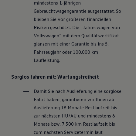
mindestens 1-jährigen
Motorenöl und Flüssigkeiten
Räder und Reifen
Gebrauchtwagengarantie ausgestattet. So
Pannen- und Unfallhilfe
bleiben Sie vor größeren finanziellen
Economy Service
Volkswagen Teile
Risiken geschützt. Die „Jahreswagen von
Zubehör
Volkswagen
“ mit dem Qualitätszertifikat
Modellspezifisches Zubehör
Schutz und Pflege
glänzen mit einer Garantie bis ins 5.
Transport
Fahrzeugjahr oder 100.000 km
Entertainment und Elektronik
Individualisieren
Laufleistung.
Wallbox und Ladekabel
Digitale Extras
Dienste für Ihr Modell finden
Sorglos fahren mit: Wartungsfreiheit
Volkswagen Apps, Login und Shop
Handy und Fahrzeug verbinden
Damit Sie nach Auslieferung eine sorglose
Updates für Software, Karten und Radio
Über Ihr Auto
Fahrt haben, garantieren wir Ihnen ab
Vorgängermodelle
Auslieferung 18 Monate Restlaufzeit bis
Kundeninformationen
Volkswagen Kundenbetreuung
zur nächsten
HU/AU
und mindestens 6
Warn- und Kontrollleuchten
Monate bzw. 7.500 km Restlaufzeit bis
Assistenzsysteme
Digitale Betriebsanleitung
zum nächsten Servicetermin laut
Live Beratung