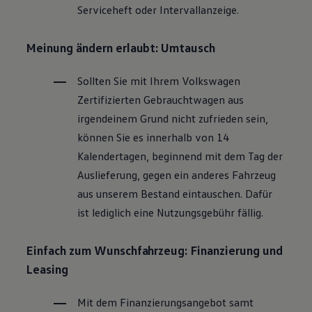
Serviceheft oder Intervallanzeige.
Magazin
Lifestyle
Transport
Meinung ändern erlaubt: Umtausch
Familie
Elektromobilität
Volkswagen R
Sollten Sie mit Ihrem
Volkswagen
Pannen- und Unfallhilfe
Zertifizierten
Gebrauchtwagen
aus
Volkswagen Kundenbetreuung
irgendeinem Grund nicht zufrieden sein,
können Sie es innerhalb von 14
Kalendertagen, beginnend mit dem Tag der
Auslieferung, gegen ein anderes Fahrzeug
aus unserem Bestand eintauschen. Dafür
ist lediglich eine Nutzungsgebühr fällig.
Einfach zum Wunschfahrzeug: Finanzierung und
Leasing
Mit dem Finanzierungsangebot samt