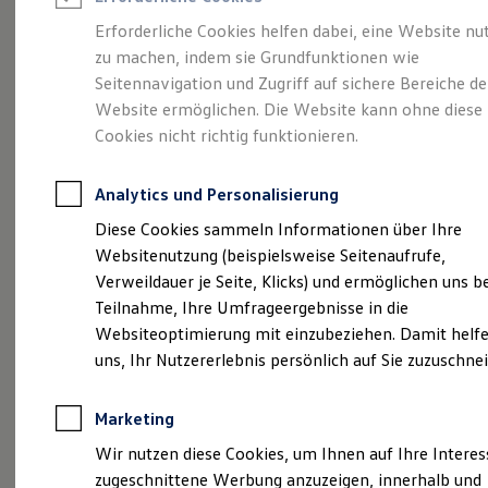
Reifenpakete
Leasing
Erforderliche Cookies helfen dabei, eine Website nu
Leasing-Angebote
zu machen, indem sie Grundfunktionen wie
Gepflegt, geprüft und
Gebrauchtwagen Leasing
Seitennavigation und Zugriff auf sichere Bereiche de
Junge Gebrauchtwagen-Leasing
Elektroauto Leasing
Website ermöglichen. Die Website kann ohne diese
für gut befunden.
Kleinwagen-Leasing
Cookies nicht richtig funktionieren.
Leasing ohne Anzahlung
Volkswagen
Finanzierung
Autokredit mit Schlussrate
Analytics und Personalisierung
Versicherungen und Garantien
Zertifizierte
Kfz-Versicherung
Diese Cookies sammeln Informationen über Ihre
Restschuldversicherungen
Websitenutzung (beispielsweise Seitenaufrufe,
Garantien
Gebrauchtwagen.
Verweildauer je Seite, Klicks) und ermöglichen uns b
Wartungsverträge
Geschäftskunden
Teilnahme, Ihre Umfrageergebnisse in die
Professional Class bei Volkswagen
Websiteoptimierung mit einzubeziehen. Damit helfe
Großkunden
uns, Ihr Nutzererlebnis persönlich auf Sie zuzuschne
Behörden
Direktkunden
Sonderfahrzeuge
Marketing
Anpfiff zum Gewinn
Elektromobilität
Wir nutzen diese Cookies, um Ihnen auf Ihre Intere
Elektroautos
zugeschnittene Werbung anzuzeigen, innerhalb und
ID. Tutorials