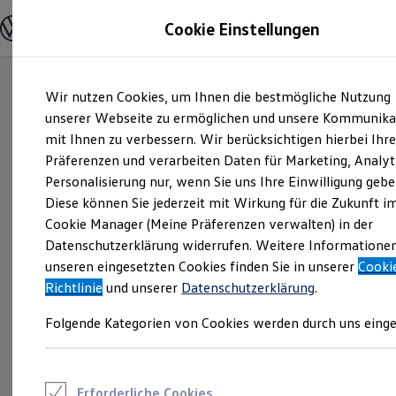
Modelle und Konfigurator
Cookie Einstellungen
Konfigurator
Modelle vergleichen
Konfiguration laden
Zum
Zum
Autosuche
Wir nutzen Cookies, um Ihnen die bestmögliche Nutzung
Hauptinhalt
Footer
Elektroautos
springen
springen
unserer Webseite zu ermöglichen und unsere Kommunika
ENERGY Sondermodelle
Nutzfahrzeuge
mit Ihnen zu verbessern. Wir berücksichtigen hierbei Ihr
SUV und CUV
Präferenzen und verarbeiten Daten für Marketing, Analyt
Familienautos
Personalisierung nur, wenn Sie uns Ihre Einwilligung gebe
Kombis
Kompaktwagen
Diese können Sie jederzeit mit Wirkung für die Zukunft i
Sportwagen
Cookie Manager (Meine Präferenzen verwalten) in der
Schnell verfügbare Fahrzeuge
Angebote und Produkte
Datenschutzerklärung widerrufen. Weitere Informatione
Aktuelle Angebote
unseren eingesetzten Cookies finden Sie in unserer
Cooki
E-Auto-Förderung
Richtlinie
und unserer
Datenschutzerklärung
.
Volkswagen Marktplatz
Die ENERGY Sondermodelle
Folgende Kategorien von Cookies werden durch uns einge
Junge Gebrauchtwagen und Gebrauchtwagen
Volkswagen Zertifizierte Gebrauchtwagen
Elektromobilität bei Gebrauchtwagen
Zubehör- und Serviceangebote
Saisonangebote
Erforderliche Cookies