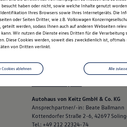
 besucht haben oder nicht, sowie welche Inhalte genutzt worden s
Zum Stellenangebot
 Identifikation Ihres Browsers sowie Ihres Internetgeräts. Die 
iten oder Seiten Dritter, wie z.B. Volkswagen Konzerngesellsch
 geteilt werden, sodass Ihnen auch auf anderen Webseiten rel
Serviceberater (m/w/d)
kann. Wir nutzen die Dienste eines Dritten für die Verarbeitung 
. Diese Cookies werden, soweit dies zweckdienlich ist, oftmals
Zum Stellenangebot
täten von Dritten verlinkt.
Auszubildender zum Kfz-Mechat
e Cookies ablehnen
Alle zulass
Zum Stellenangebot
Autohaus von Keitz GmbH & Co. KG
Ansprechpartner/-in: Beate Ballmann
Kottendorfer Straße 2-6, 42697 Solin
Tel.: +49 212 22324-74