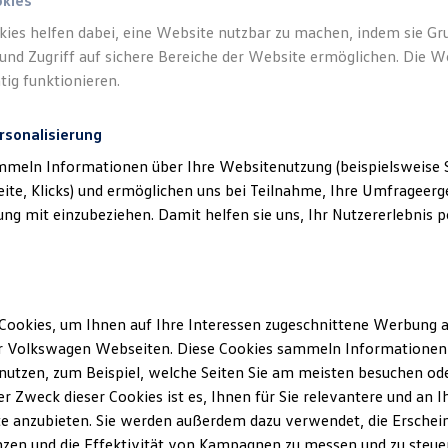
okies
kies helfen dabei, eine Website nutzbar zu machen, indem sie G
und Zugriff auf sichere Bereiche der Website ermöglichen. Die W
tig funktionieren.
rsonalisierung
mmeln Informationen über Ihre Websitenutzung (beispielsweise S
eite, Klicks) und ermöglichen uns bei Teilnahme, Ihre Umfrageerge
g mit einzubeziehen. Damit helfen sie uns, Ihr Nutzererlebnis pe
Cookies, um Ihnen auf Ihre Interessen zugeschnittene Werbung a
r Volkswagen Webseiten. Diese Cookies sammeln Informationen 
utzen, zum Beispiel, welche Seiten Sie am meisten besuchen oder
r Zweck dieser Cookies ist es, Ihnen für Sie relevantere und an I
Kfz-Mechaniker/Kfz-Mechatronik
e anzubieten. Sie werden außerdem dazu verwendet, die Erschein
zen und die Effektivität von Kampagnen zu messen und zu steuern