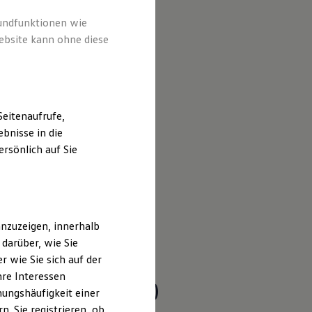
rundfunktionen wie
ebsite kann ohne diese
eitenaufrufe,
bnisse in die
rsönlich auf Sie
nzuzeigen, innerhalb
darüber, wie Sie
 wie Sie sich auf der
hre Interessen
er allg. Rep. (m/w/d)
ungshäufigkeit einer
. Sie registrieren, ob