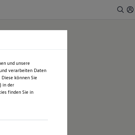
hen und unsere
 und verarbeiten Daten
. Diese können Sie
 in der
es finden Sie in