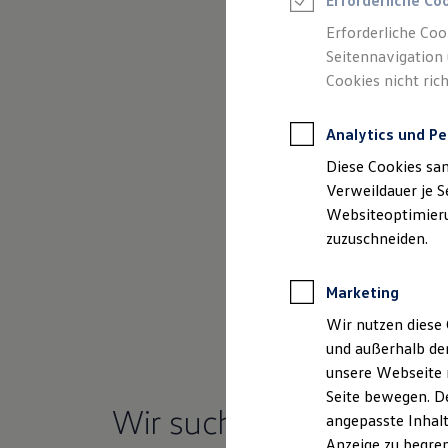
Erforderliche Co
Reifenpakete
Leasing
Erforderliche Coo
Leasing-Angebote
Seitennavigation 
Gebrauchtwagen Leasing
Cookies nicht rich
Junge Gebrauchtwagen-Leasing
Elektroauto Leasing
Kleinwagen-Leasing
Analytics und Pe
Leasing ohne Anzahlung
Finanzierung
Diese Cookies sa
Autokredit mit Schlussrate
Versicherungen und Garantien
Verweildauer je S
Kfz-Versicherung
Websiteoptimierun
Restschuldversicherungen
zuzuschneiden.
Garantien
Wartungsverträge
Geschäftskunden
Marketing
Professional Class bei Volkswagen
Großkunden
Wir nutzen diese 
Behörden
und außerhalb de
Direktkunden
(
Impressum & Rechtliches
)
Sonderfahrzeuge
unsere Webseite n
Anpfiff zum Gewinn
Seite bewegen. De
Elektromobilität
Wir suchen zum
angepasste Inhalt
Elektroautos
ID. Tutorials
Anzeige zu begren