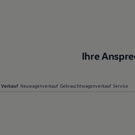
Hybridautos
Marke und Erlebnis
Volkswagen R und R Experience
R-Modelle
R Experience
Driving Experience
Volkswagen entdecken
Werkbesichtigung
Factory visit
Ihre Anspre
Lifestyle Shop
T-Roc Kollektion
Golf Kollektion
ID. Kollektion
Volkswagen Kollektion
R-Kollektion
GTI Kollektion
Verkauf
Neuwagenverkauf
Gebrauchtwagenverkauf
Service
Fußball Drop
we drive football
#wedriveproud
Besitzer und Service
myVolkswagen
Software Updates
Service und Ersatzteile
Inspektion und HU/AU
Reparaturen und Checks