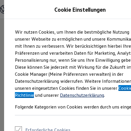
Modelle und Konfigurator
Cookie Einstellungen
Konfigurator
Modelle vergleichen
Konfiguration laden
Zum
Zum
Autosuche
Wir nutzen Cookies, um Ihnen die bestmögliche Nutzung
Hauptinhalt
Footer
Elektroautos
springen
springen
unserer Webseite zu ermöglichen und unsere Kommunika
ENERGY Sondermodelle
Nutzfahrzeuge
mit Ihnen zu verbessern. Wir berücksichtigen hierbei Ihr
SUV und CUV
Präferenzen und verarbeiten Daten für Marketing, Analyt
Familienautos
Personalisierung nur, wenn Sie uns Ihre Einwilligung gebe
Kombis
Kompaktwagen
Diese können Sie jederzeit mit Wirkung für die Zukunft i
Sportwagen
Cookie Manager (Meine Präferenzen verwalten) in der
Schnell verfügbare Fahrzeuge
Angebote und Produkte
Datenschutzerklärung widerrufen. Weitere Informatione
Aktuelle Angebote
unseren eingesetzten Cookies finden Sie in unserer
Cooki
E-Auto-Förderung
Richtlinie
und unserer
Datenschutzerklärung
.
Volkswagen Marktplatz
Die ENERGY Sondermodelle
Folgende Kategorien von Cookies werden durch uns einge
Junge Gebrauchtwagen und Gebrauchtwagen
Volkswagen Zertifizierte Gebrauchtwagen
Elektromobilität bei Gebrauchtwagen
Zubehör- und Serviceangebote
Saisonangebote
Erforderliche Cookies