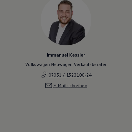
Magazin
Lifestyle
Transport
Familie
Elektromobilität
Volkswagen R
Pannen- und Unfallhilfe
Volkswagen Kundenbetreuung
Immanuel Kessler
Volkswagen Neuwagen Verkaufsberater
07051 / 1523100-24
E-Mail schreiben