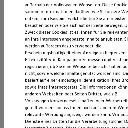
Elektrofahrzeugkonzepte
und darauf lässt sich auch die Erfolgsstory
außerhalb der Volkswagen Webseiten. Diese Cookie
ID. EVERY1
sammeln Informationen darüber, wie Sie unsere We
unseres Autohauses zurückführen: Aus einer
Reichweite
nutzen, zum Beispiel, welche Seiten Sie am meisten
Reichweite der ID. Modelle
Reparaturwerkstatt mit Volkswagenvermittlung
Reichweite im Winter
besuchen oder wie Sie sich auf der Seite bewegen. D
ist inzwischen ein Familienbetrieb mit über 600
Rekuperation
Zweck dieser Cookies ist es, Ihnen für Sie relevante
Laden
Mitarbeitern, zehn Autohäusern, einer
an Ihre Interessen angepasste Inhalte anzubieten. S
Laden unterwegs
Fuhrparkmanagementgesellschaft sowie zwei
Laden Zuhause
werden außerdem dazu verwendet, die
Ladestationen finden
Zweiradbetrieben geworden. In unseren
Erscheinungshäufigkeit einer Anzeige zu begrenzen 
Ladezeitensimulator
Autohäusern in Calw, Herrenberg, Leonberg und
Effektivität von Kampagnen zu messen und zu steue
Batterie
Sicherheit
Weil der Stadt bieten Ihnen unsere Teams
registrieren, ob Sie eine Webseite besucht haben od
Garantie und Lebensdauer
nicht, sowie welche Inhalte genutzt worden sind. Di
individuelle Mobilitätslösungen. Vom Verkauf
Nachhaltigkeit
basiert auf einer eindeutigen Identifikation Ihres B
Technologie
von Neu- und
Gebrauchtwagen
, über den
Kosten und Kauf
sowie Ihres Internetgeräts. Die Informationen kön
zertifizierten
Service
für Ihr Fahrzeug bis hin zu
Verbrauchskosten
anderen Webseiten oder Seiten Dritter, wie z.B.
Kaufoptionen
passendem
Zubehör
und Accessoires erhalten Sie
Volkswagen Konzerngesellschaften oder Werbetrei
E-Auto-Förderung
bei uns alles aus einer Hand.
Software und Konnektivität
geteilt werden, sodass Ihnen auch auf anderen Web
Die ID. Software 6
relevante Werbung angezeigt werden kann. Wir nut
ID. Software Versionen und Updates
Dienste eines Dritten für die Verarbeitung solcher D
Digitale Extras
Schnittstellen zu Ihrem ID.