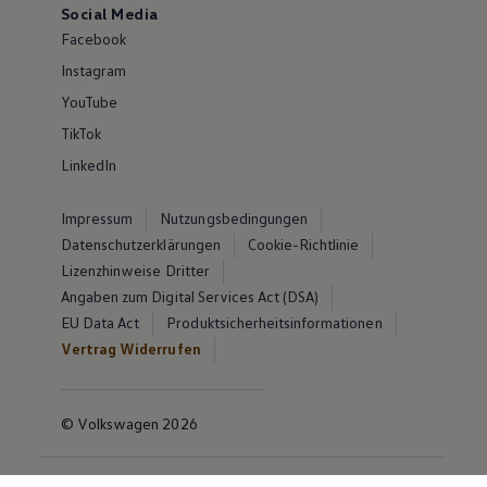
Social Media
Facebook
Instagram
YouTube
TikTok
LinkedIn
Impressum
Nutzungsbedingungen
Datenschutzerklärungen
Cookie-Richtlinie
Lizenzhinweise Dritter
Angaben zum Digital Services Act (DSA)
EU Data Act
Produktsicherheitsinformationen
Vertrag Widerrufen
© Volkswagen 2026