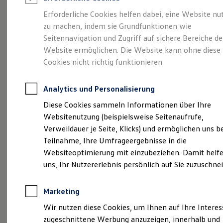
Reifenpakete
Leasing
Erforderliche Cookies helfen dabei, eine Website nu
Leasing-Angebote
zu machen, indem sie Grundfunktionen wie
Die Historie
der
Gebrauchtwagen Leasing
Seitennavigation und Zugriff auf sichere Bereiche de
Junge Gebrauchtwagen-Leasing
Elektroauto Leasing
Website ermöglichen. Die Website kann ohne diese
Autohaus Weeber
Kleinwagen-Leasing
Cookies nicht richtig funktionieren.
Leasing ohne Anzahlung
Gruppe
Finanzierung
Autokredit mit Schlussrate
Analytics und Personalisierung
Versicherungen und Garantien
Kfz-Versicherung
Diese Cookies sammeln Informationen über Ihre
Restschuldversicherungen
Websitenutzung (beispielsweise Seitenaufrufe,
Garantien
(
Impressum & Rechtliches
)
Verweildauer je Seite, Klicks) und ermöglichen uns b
Wartungsverträge
Geschäftskunden
Teilnahme, Ihre Umfrageergebnisse in die
Professional Class bei Volkswagen
Websiteoptimierung mit einzubeziehen. Damit helfe
Großkunden
Autohaus Weeber -
ein
uns, Ihr Nutzererlebnis persönlich auf Sie zuzuschne
Behörden
Direktkunden
Familienbetrieb
Sonderfahrzeuge
Marketing
Anpfiff zum Gewinn
Elektromobilität
Die Zufriedenheit der Kunden steht schon seit
Wir nutzen diese Cookies, um Ihnen auf Ihre Intere
Elektroautos
Gründung unseres Unternehmens im Mittelpunkt
zugeschnittene Werbung anzuzeigen, innerhalb und
ID. Tutorials