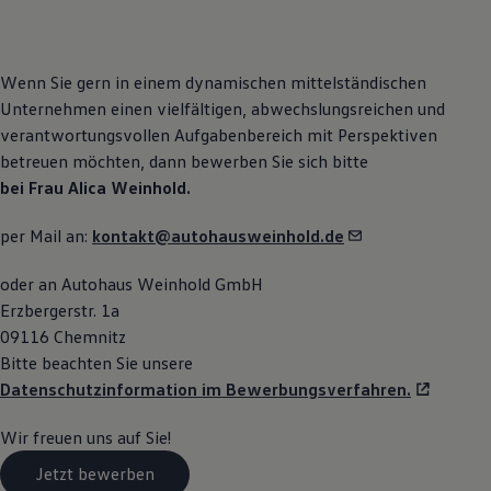
Magazin
Lifestyle
Transport
Familie
Wenn Sie gern in einem dynamischen mittelständischen
Elektromobilität
Unternehmen einen vielfältigen, abwechslungsreichen und
Volkswagen R
verantwortungsvollen Aufgabenbereich mit Perspektiven
Pannen- und Unfallhilfe
Volkswagen Kundenbetreuung
betreuen möchten, dann bewerben Sie sich bitte
bei Frau Alica Weinhold.
per Mail an:
kontakt@autohausweinhold.de
oder an Autohaus Weinhold GmbH
Erzbergerstr. 1a
09116 Chemnitz
Bitte beachten Sie unsere
Datenschutzinformation im Bewerbungsverfahren.
Wir freuen uns auf Sie!
Jetzt bewerben