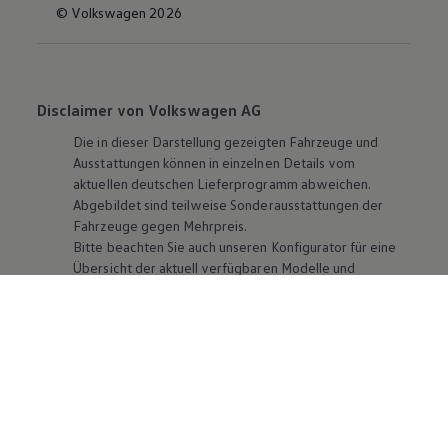
© Volkswagen 2026
Disclaimer von Volkswagen AG
Die in dieser Darstellung gezeigten Fahrzeuge und
Ausstattungen können in einzelnen Details vom
aktuellen deutschen Lieferprogramm abweichen.
Abgebildet sind teilweise Sonderausstattungen der
Fahrzeuge gegen Mehrpreis.
Bitte beachten Sie auch unseren Konfigurator für eine
Übersicht der aktuell verfügbaren Modelle und
Ausstattungen.
Die angegebenen Verbrauchs- und Emissionswerte
beziehen sich nicht auf ein einzelnes Fahrzeug und sind
nicht Bestandteil des Angebots, sondern dienen allein
Vergleichszwecken zwischen den verschiedenen
Fahrzeugtypen. Zusatzausstattungen und
Zubehör
(Anbauteile, Reifenformat usw.) können relevante
Fahrzeugparameter, wie
z. B.
Gewicht, Rollwiderstand