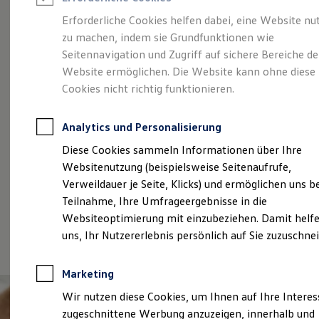
Reifenpakete
Leasing
Erforderliche Cookies helfen dabei, eine Website nu
Leasing-Angebote
zu machen, indem sie Grundfunktionen wie
Aktuelle
Gebrauchtwagen Leasing
Seitennavigation und Zugriff auf sichere Bereiche de
Junge Gebrauchtwagen-Leasing
Elektroauto Leasing
Website ermöglichen. Die Website kann ohne diese
Stellenangebote
Kleinwagen-Leasing
Cookies nicht richtig funktionieren.
Leasing ohne Anzahlung
Finanzierung
Autokredit mit Schlussrate
Analytics und Personalisierung
Versicherungen und Garantien
Kfz-Versicherung
Diese Cookies sammeln Informationen über Ihre
Restschuldversicherungen
Websitenutzung (beispielsweise Seitenaufrufe,
Garantien
Verweildauer je Seite, Klicks) und ermöglichen uns b
Wartungsverträge
Geschäftskunden
Teilnahme, Ihre Umfrageergebnisse in die
Professional Class bei Volkswagen
Websiteoptimierung mit einzubeziehen. Damit helfe
Großkunden
uns, Ihr Nutzererlebnis persönlich auf Sie zuzuschne
Behörden
Direktkunden
(
Impressum & Rechtliches
)
Sonderfahrzeuge
Marketing
Anpfiff zum Gewinn
Elektromobilität
Wir nutzen diese Cookies, um Ihnen auf Ihre Intere
Elektroautos
zugeschnittene Werbung anzuzeigen, innerhalb und
ID. Tutorials