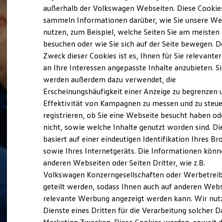
Elektrofahrzeugkonzepte
außerhalb der Volkswagen Webseiten. Diese Cookie
ID. EVERY1
sammeln Informationen darüber, wie Sie unsere We
Reichweite
nutzen, zum Beispiel, welche Seiten Sie am meisten
Reichweite der ID. Modelle
Reichweite im Winter
besuchen oder wie Sie sich auf der Seite bewegen. D
Rekuperation
Zweck dieser Cookies ist es, Ihnen für Sie relevante
Laden
an Ihre Interessen angepasste Inhalte anzubieten. S
Laden unterwegs
Laden Zuhause
werden außerdem dazu verwendet, die
Ladestationen finden
Erscheinungshäufigkeit einer Anzeige zu begrenzen 
Ladezeitensimulator
Effektivität von Kampagnen zu messen und zu steue
Batterie
Sicherheit
registrieren, ob Sie eine Webseite besucht haben od
Garantie und Lebensdauer
nicht, sowie welche Inhalte genutzt worden sind. Di
Nachhaltigkeit
basiert auf einer eindeutigen Identifikation Ihres B
Technologie
Kosten und Kauf
sowie Ihres Internetgeräts. Die Informationen kön
Verbrauchskosten
anderen Webseiten oder Seiten Dritter, wie z.B.
Kaufoptionen
Volkswagen Konzerngesellschaften oder Werbetrei
E-Auto-Förderung
Software und Konnektivität
geteilt werden, sodass Ihnen auch auf anderen Web
Die ID. Software 6
relevante Werbung angezeigt werden kann. Wir nut
ID. Software Versionen und Updates
Dienste eines Dritten für die Verarbeitung solcher D
Digitale Extras
Schnittstellen zu Ihrem ID.