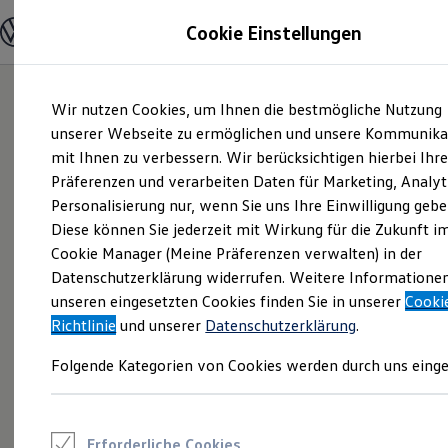
Modelle und Konfigurator
Cookie Einstellungen
Konfigurator
Modelle vergleichen
Konfiguration laden
Zum
Zum
Autosuche
Wir nutzen Cookies, um Ihnen die bestmögliche Nutzung
Hauptinhalt
Footer
Elektroautos
springen
springen
unserer Webseite zu ermöglichen und unsere Kommunika
ENERGY Sondermodelle
Nutzfahrzeuge
mit Ihnen zu verbessern. Wir berücksichtigen hierbei Ihr
SUV und CUV
Präferenzen und verarbeiten Daten für Marketing, Analyt
Familienautos
Personalisierung nur, wenn Sie uns Ihre Einwilligung gebe
Kombis
Kompaktwagen
Diese können Sie jederzeit mit Wirkung für die Zukunft i
Sportwagen
Cookie Manager (Meine Präferenzen verwalten) in der
Schnell verfügbare Fahrzeuge
Angebote und Produkte
Datenschutzerklärung widerrufen. Weitere Informatione
Aktuelle Angebote
unseren eingesetzten Cookies finden Sie in unserer
Cooki
E-Auto-Förderung
Richtlinie
und unserer
Datenschutzerklärung
.
Volkswagen Marktplatz
Die ENERGY Sondermodelle
Folgende Kategorien von Cookies werden durch uns einge
Junge Gebrauchtwagen und Gebrauchtwagen
Volkswagen Zertifizierte Gebrauchtwagen
Elektromobilität bei Gebrauchtwagen
Zubehör- und Serviceangebote
Saisonangebote
Erforderliche Cookies