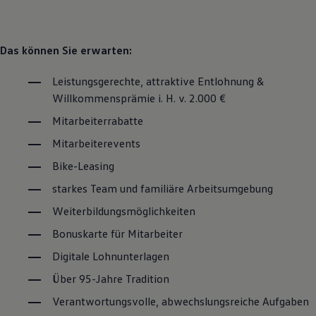
Motorenöl und Flüssigkeiten
Räder und Reifen
Pannen- und Unfallhilfe
Economy Service
Das können Sie erwarten:
Volkswagen Teile
Zubehör
Leistungsgerechte, attraktive Entlohnung &
Modellspezifisches Zubehör
Willkommensprämie i. H. v. 2.000 €
Schutz und Pflege
Transport
Mitarbeiterrabatte
Entertainment und Elektronik
Individualisieren
Mitarbeiterevents
Wallbox und Ladekabel
Digitale Extras
Bike-Leasing
Dienste für Ihr Modell finden
starkes Team und familiäre Arbeitsumgebung
Volkswagen Apps, Login und Shop
Handy und Fahrzeug verbinden
Weiterbildungsmöglichkeiten
Updates für Software, Karten und Radio
Über Ihr Auto
Bonuskarte für Mitarbeiter
Vorgängermodelle
Kundeninformationen
Digitale Lohnunterlagen
Volkswagen Kundenbetreuung
Warn- und Kontrollleuchten
Über 95-Jahre Tradition
Assistenzsysteme
Verantwortungsvolle, abwechslungsreiche Aufgaben
Digitale Betriebsanleitung
Live Beratung