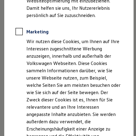
Websiteoptimierung mit einzubeziehen.
Elektrofahrzeugkonzepte
Damit helfen sie uns, Ihr Nutzererlebnis
ID. EVERY1
E-Mail:
info@autopark-dippel.de
Reichweite
persönlich auf Sie zuzuschneiden.
Reichweite der ID. Modelle
Vertretungsberechtigt: Martina Lemmer, Michael
Reichweite im Winter
Dippel, Stefan Dippel, Andreas Dippel
Rekuperation
Marketing
Laden
Wir nutzen diese Cookies, um Ihnen auf Ihre
Laden unterwegs
Registergericht : Amtsgericht Marburg
Laden Zuhause
Interessen zugeschnittene Werbung
Ladestationen finden
anzuzeigen, innerhalb und außerhalb der
Handelsregisternr. : HR B 3585
Ladezeitensimulator
Volkswagen Webseiten. Diese Cookies
Batterie
Sicherheit
Gebundener Versicherungsvertreter nach § 34d Abs. 4
sammeln Informationen darüber, wie Sie
Garantie und Lebensdauer
GewO
unsere Webseite nutzen, zum Beispiel,
Nachhaltigkeit
welche Seiten Sie am meisten besuchen oder
Technologie
Bundesrepublik Deutschland
Kosten und Kauf
wie Sie sich auf der Seite bewegen. Der
Verbrauchskosten
Zweck dieser Cookies ist es, Ihnen für Sie
Kaufoptionen
Aufsichtsbehörde: IHK Kassel-Marburg
relevantere und an Ihre Interessen
E-Auto-Förderung
Software und Konnektivität
angepasste Inhalte anzubieten. Sie werden
Kurfürstenstr. 9
Die ID. Software 6
außerdem dazu verwendet, die
ID. Software Versionen und Updates
Erscheinungshäufigkeit einer Anzeige zu
Digitale Extras
34117 Kassel
Schnittstellen zu Ihrem ID.