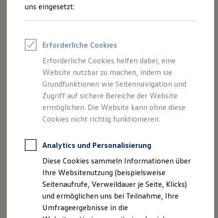
Reifenpakete
uns eingesetzt:
Leasing
Leasing-Angebote
Gebrauchtwagen Leasing
Junge Gebrauchtwagen-Leasing
Impressum
Erforderliche Cookies
Elektroauto Leasing
Kleinwagen-Leasing
Erforderliche Cookies helfen dabei, eine
Datenschutzerklärung
Leasing ohne Anzahlung
Website nutzbar zu machen, indem sie
Finanzierung
Autokredit mit Schlussrate
Grundfunktionen wie Seitennavigation und
Versicherungen und Garantien
Zugriff auf sichere Bereiche der Website
Impressum
Kfz-Versicherung
ermöglichen. Die Website kann ohne diese
Restschuldversicherungen
Garantien
Cookies nicht richtig funktionieren.
Autohaus Ludwig Dippel GmbH
Wartungsverträge
Geschäftskunden
Professional Class bei Volkswagen
Analytics und Personalisierung
Marburger Str. 50
Großkunden
Diese Cookies sammeln Informationen über
Behörden
35279 Neustadt
Direktkunden
Ihre Websitenutzung (beispielsweise
Sonderfahrzeuge
Seitenaufrufe, Verweildauer je Seite, Klicks)
Anpfiff zum Gewinn
Telefon: 06692 – 96010
und ermöglichen uns bei Teilnahme, Ihre
Elektromobilität
Elektroautos
Umfrageergebnisse in die
Fax: 06692 – 960120
ID. Tutorials