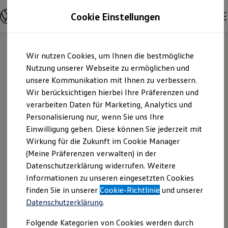
Modelle und Konfigurator
Cookie Einstellungen
Konfigurator
Modelle vergleichen
Konfiguration laden
Zum
Zum
Autosuche
Wir nutzen Cookies, um Ihnen die bestmögliche
Hauptinhalt
Footer
Elektroautos
springen
springen
Nutzung unserer Webseite zu ermöglichen und
ENERGY Sondermodelle
Nutzfahrzeuge
unsere Kommunikation mit Ihnen zu verbessern.
Ludwig Dippel
SUV und CUV
Wir berücksichtigen hierbei Ihre Präferenzen und
Familienautos
verarbeiten Daten für Marketing, Analytics und
Kombis
GmbH | Impressum
Kompaktwagen
Personalisierung nur, wenn Sie uns Ihre
Sportwagen
Einwilligung geben. Diese können Sie jederzeit mit
& Rechtliches
Schnell verfügbare Fahrzeuge
Angebote und Produkte
Wirkung für die Zukunft im Cookie Manager
Aktuelle Angebote
(Meine Präferenzen verwalten) in der
E-Auto-Förderung
Hier finden Sie Informationen über uns
Datenschutzerklärung widerrufen. Weitere
Volkswagen Marktplatz
Informationen zu unseren eingesetzten Cookies
Die ENERGY Sondermodelle
(Ludwig Dippel GmbH) als
Junge Gebrauchtwagen und Gebrauchtwagen
finden Sie in unserer
Cookie-Richtlinie
und unserer
verantwortlichen Anbieter von Inhalten
Volkswagen Zertifizierte Gebrauchtwagen
Datenschutzerklärung
.
und Angeboten, die auf dieser Website
Elektromobilität bei Gebrauchtwagen
Zubehör- und Serviceangebote
speziell aufgeführt sind.
Folgende Kategorien von Cookies werden durch
Saisonangebote