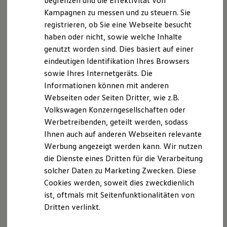
begrenzen und die Effektivität von
Hybridautos
Kampagnen zu messen und zu steuern. Sie
Versicherungsvermittlerregister (
Marke und Erlebnis
registrieren, ob Sie eine Webseite besucht
Volkswagen R und R Experience
www.vermittlerregister.info
)
R-Modelle
haben oder nicht, sowie welche Inhalte
R Experience
Register Nr. D-HICH-NIVDZ-47
genutzt worden sind. Dies basiert auf einer
Driving Experience
eindeutigen Identifikation Ihres Browsers
Volkswagen entdecken
USt-Ident-Nummer DE 1953 69573
Werkbesichtigung
sowie Ihres Internetgeräts. Die
Factory visit
Informationen können mit anderen
Lifestyle Shop
Mitglied der Industrie- und Handelskammer Kassel-
Webseiten oder Seiten Dritter, wie z.B.
T-Roc Kollektion
Marburg
Golf Kollektion
Volkswagen Konzerngesellschaften oder
ID. Kollektion
Werbetreibenden, geteilt werden, sodass
Volkswagen Kollektion
Kurfürstenstr. 9
Ihnen auch auf anderen Webseiten relevante
R-Kollektion
GTI Kollektion
Werbung angezeigt werden kann. Wir nutzen
34117 Kassel
Fußball Drop
die Dienste eines Dritten für die Verarbeitung
we drive football
solcher Daten zu Marketing Zwecken. Diese
#wedriveproud
Berufsrechtliche Regelungen:
Besitzer und Service
§34d Gewerbeordnung (ggf. § 34 e Gewerbeordnung)
Cookies werden, soweit dies zweckdienlich
myVolkswagen
§§ 59 – 68 VVG VersVermV
ist, oftmals mit Seitenfunktionalitäten von
Software Updates
Dritten verlinkt.
Service und Ersatzteile
Die berufsrechtlichen Regelungen können über
Inspektion und HU/AU
www.gesetze-im-internet.de
eingesehen werden.
Reparaturen und Checks