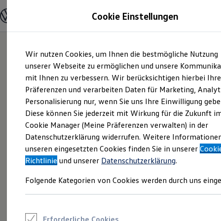
Modelle und Konfigurator
Cookie Einstellungen
Konfigurator
Modelle vergleichen
Konfiguration laden
Zum
Zum
Autosuche
Wir nutzen Cookies, um Ihnen die bestmögliche Nutzung
Hauptinhalt
Footer
Elektroautos
springen
springen
unserer Webseite zu ermöglichen und unsere Kommunika
ENERGY Sondermodelle
Nutzfahrzeuge
mit Ihnen zu verbessern. Wir berücksichtigen hierbei Ihr
SUV und CUV
Präferenzen und verarbeiten Daten für Marketing, Analyt
Familienautos
Personalisierung nur, wenn Sie uns Ihre Einwilligung gebe
Kombis
Kompaktwagen
Diese können Sie jederzeit mit Wirkung für die Zukunft i
Sportwagen
Cookie Manager (Meine Präferenzen verwalten) in der
Schnell verfügbare Fahrzeuge
Angebote und Produkte
Datenschutzerklärung widerrufen. Weitere Informatione
Aktuelle Angebote
unseren eingesetzten Cookies finden Sie in unserer
Cooki
E-Auto-Förderung
Richtlinie
und unserer
Datenschutzerklärung
.
Volkswagen Marktplatz
Die ENERGY Sondermodelle
Folgende Kategorien von Cookies werden durch uns einge
Junge Gebrauchtwagen und Gebrauchtwagen
Volkswagen Zertifizierte Gebrauchtwagen
Elektromobilität bei Gebrauchtwagen
Zubehör- und Serviceangebote
Saisonangebote
Erforderliche Cookies