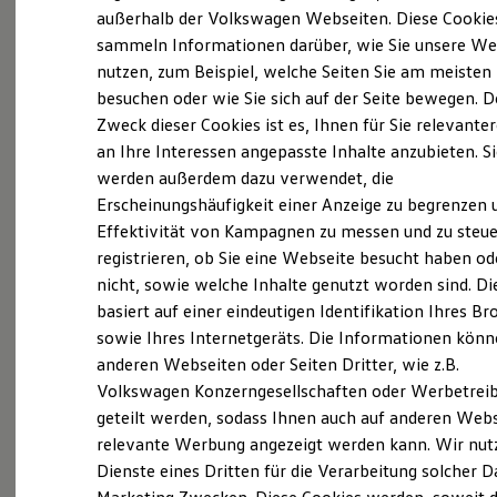
Elektrofahrzeugkonzepte
außerhalb der Volkswagen Webseiten. Diese Cookie
ID. EVERY1
sammeln Informationen darüber, wie Sie unsere We
Reichweite
nutzen, zum Beispiel, welche Seiten Sie am meisten
Reichweite der ID. Modelle
Probefahrt vereinbaren
Reichweite im Winter
besuchen oder wie Sie sich auf der Seite bewegen. D
Rekuperation
Zweck dieser Cookies ist es, Ihnen für Sie relevante
Laden
an Ihre Interessen angepasste Inhalte anzubieten. S
Laden unterwegs
Laden Zuhause
werden außerdem dazu verwendet, die
Ladestationen finden
Erscheinungshäufigkeit einer Anzeige zu begrenzen 
Fahrzeugangebot anfordern
Ladezeitensimulator
Effektivität von Kampagnen zu messen und zu steue
Batterie
Sicherheit
registrieren, ob Sie eine Webseite besucht haben od
Garantie und Lebensdauer
nicht, sowie welche Inhalte genutzt worden sind. Di
Nachhaltigkeit
basiert auf einer eindeutigen Identifikation Ihres B
Technologie
Servicetermin buchen
Kosten und Kauf
sowie Ihres Internetgeräts. Die Informationen kön
Verbrauchskosten
anderen Webseiten oder Seiten Dritter, wie z.B.
Kaufoptionen
Volkswagen Konzerngesellschaften oder Werbetrei
E-Auto-Förderung
Software und Konnektivität
geteilt werden, sodass Ihnen auch auf anderen Web
Die ID. Software 6
relevante Werbung angezeigt werden kann. Wir nut
Serviceanfrage stellen
ID. Software Versionen und Updates
Dienste eines Dritten für die Verarbeitung solcher D
Digitale Extras
Schnittstellen zu Ihrem ID.