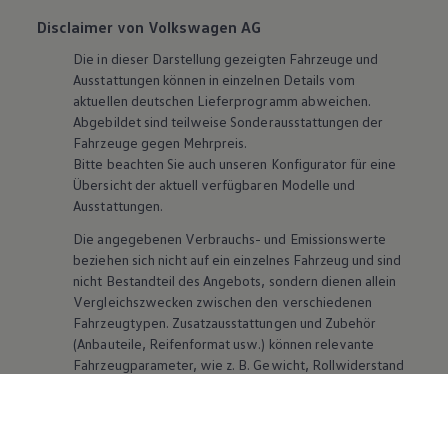
Disclaimer von Volkswagen AG
Die in dieser Darstellung gezeigten Fahrzeuge und
Ausstattungen können in einzelnen Details vom
aktuellen deutschen Lieferprogramm abweichen.
Abgebildet sind teilweise Sonderausstattungen der
Fahrzeuge gegen Mehrpreis.
Bitte beachten Sie auch unseren Konfigurator für eine
Übersicht der aktuell verfügbaren Modelle und
Ausstattungen.
Die angegebenen Verbrauchs- und Emissionswerte
beziehen sich nicht auf ein einzelnes Fahrzeug und sind
nicht Bestandteil des Angebots, sondern dienen allein
Vergleichszwecken zwischen den verschiedenen
Fahrzeugtypen. Zusatzausstattungen und
Zubehör
(Anbauteile, Reifenformat usw.) können relevante
Fahrzeugparameter, wie
z. B.
Gewicht, Rollwiderstand
und Aerodynamik verändern und neben Witterungs-
und Verkehrsbedingungen sowie dem individuellen
Fahrverhalten den Kraftstoffverbrauch, den