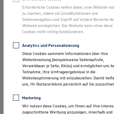
Reifenpakete
Leasing
Erforderliche Cookies helfen dabei, eine Website nu
Leasing-Angebote
zu machen, indem sie Grundfunktionen wie
Die ENERGY
Gebrauchtwagen Leasing
Seitennavigation und Zugriff auf sichere Bereiche de
Junge Gebrauchtwagen-Leasing
Elektroauto Leasing
Website ermöglichen. Die Website kann ohne diese
Sondermodelle
Kleinwagen-Leasing
Cookies nicht richtig funktionieren.
Leasing ohne Anzahlung
Finanzierung
Autokredit mit Schlussrate
Analytics und Personalisierung
Versicherungen und Garantien
Kfz-Versicherung
Diese Cookies sammeln Informationen über Ihre
Restschuldversicherungen
Websitenutzung (beispielsweise Seitenaufrufe,
Garantien
Verweildauer je Seite, Klicks) und ermöglichen uns b
Wartungsverträge
Geschäftskunden
Teilnahme, Ihre Umfrageergebnisse in die
Professional Class bei Volkswagen
Websiteoptimierung mit einzubeziehen. Damit helfe
Großkunden
uns, Ihr Nutzererlebnis persönlich auf Sie zuzuschne
Behörden
Direktkunden
Sonderfahrzeuge
Marketing
Anpfiff zum Gewinn
(
Impressum & Rechtliches
)
Elektromobilität
Wir nutzen diese Cookies, um Ihnen auf Ihre Intere
Elektroautos
zugeschnittene Werbung anzuzeigen, innerhalb und
ID. Tutorials