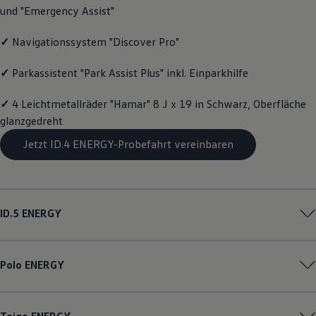
und "Emergency Assist"
Magazin
Lifestyle
Transport
✓
Navigationssystem "Discover Pro"
Familie
Elektromobilität
✓
Parkassistent "Park Assist Plus" inkl. Einparkhilfe
Volkswagen R
Pannen- und Unfallhilfe
Volkswagen Kundenbetreuung
✓
4 Leichtmetallräder "Hamar" 8 J x 19 in Schwarz, Oberfläche
glanzgedreht
Jetzt ID.4 ENERGY-Probefahrt vereinbaren
ID.5
ENERGY
Polo
ENERGY