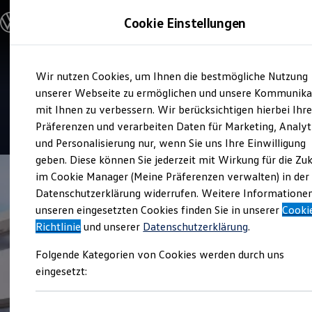
Modelle und Konfigurator
Cookie Einstellungen
Konfigurator
Modelle vergleichen
Konfiguration laden
Zum
Zum
Autosuche
Verkauf und Service
Wir nutzen Cookies, um Ihnen die bestmögliche Nutzung
Hauptinhalt
Footer
Elektroautos
Autozentrum Zeesen
springen
springen
unserer Webseite zu ermöglichen und unsere Kommunika
ENERGY Sondermodelle
Nutzfahrzeuge
mit Ihnen zu verbessern. Wir berücksichtigen hierbei Ihr
SUV und CUV
4.8
|
176 Bewertungen
Präferenzen und verarbeiten Daten für Marketing, Analyt
Familienautos
und Personalisierung nur, wenn Sie uns Ihre Einwilligung
Kombis
Kompaktwagen
geben. Diese können Sie jederzeit mit Wirkung für die Zu
Sportwagen
im Cookie Manager (Meine Präferenzen verwalten) in der
Schnell verfügbare Fahrzeuge
Angebote und Produkte
Datenschutzerklärung widerrufen. Weitere Informatione
Aktuelle Angebote
unseren eingesetzten Cookies finden Sie in unserer
Cooki
E-Auto-Förderung
Richtlinie
und unserer
Datenschutzerklärung
.
Volkswagen Marktplatz
Die ENERGY Sondermodelle
Folgende Kategorien von Cookies werden durch uns
Junge Gebrauchtwagen und Gebrauchtwagen
Volkswagen Zertifizierte Gebrauchtwagen
eingesetzt:
Elektromobilität bei Gebrauchtwagen
Zubehör- und Serviceangebote
Saisonangebote