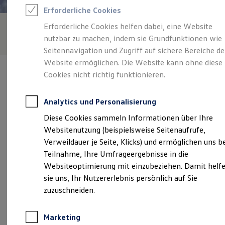
Reifenpakete
Erforderliche Cookies
Leasing
Leasing-Angebote
Erforderliche Cookies helfen dabei, eine Website
Gebrauchtwagen Leasing
nutzbar zu machen, indem sie Grundfunktionen wie
Junge Gebrauchtwagen-Leasing
Elektroauto Leasing
Seitennavigation und Zugriff auf sichere Bereiche de
Kleinwagen-Leasing
Website ermöglichen. Die Website kann ohne diese
Leasing ohne Anzahlung
Cookies nicht richtig funktionieren.
Finanzierung
Autokredit mit Schlussrate
Versicherungen und Garantien
Analytics und Personalisierung
Kfz-Versicherung
Verantwortlich für die Inhalte auf dieser Seite ist die Autozentrum
Restschuldversicherungen
Diese Cookies sammeln Informationen über Ihre
Zeesen GmbH
(
Impressum & Rechtliches
)
Garantien
Websitenutzung (beispielsweise Seitenaufrufe,
Wartungsverträge
Geschäftskunden
Verweildauer je Seite, Klicks) und ermöglichen uns b
Professional Class bei Volkswagen
Unsere 
Teilnahme, Ihre Umfrageergebnisse in die
Großkunden
Websiteoptimierung mit einzubeziehen. Damit helf
Behörden
Direktkunden
sie uns, Ihr Nutzererlebnis persönlich auf Sie
Sonderfahrzeuge
Im Gewerbepark 27, 15711 Königs Wusterhausen
zuzuschneiden.
Anpfiff zum Gewinn
Elektromobilität
Montag
-
Freitag
07:00
-
18:00
Uhr
Elektroautos
Marketing
ID. Tutorials