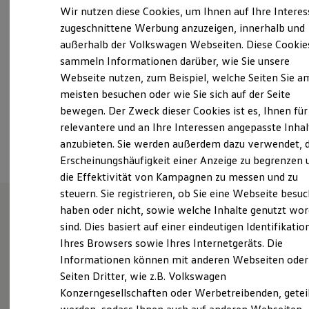
Samstag
08:00
-
13:00
Uhr
Elektrofahrzeugkonzepte
Wir nutzen diese Cookies, um Ihnen auf Ihre Intere
ID. EVERY1
Sonntag
Geschlossen
zugeschnittene Werbung anzuzeigen, innerhalb und
Reichweite
außerhalb der Volkswagen Webseiten. Diese Cookie
Reichweite der ID. Modelle
info@autozentrumzeesen.de
Reichweite im Winter
sammeln Informationen darüber, wie Sie unsere
Rekuperation
Webseite nutzen, zum Beispiel, welche Seiten Sie a
Laden
+49 3375 90590
meisten besuchen oder wie Sie sich auf der Seite
Laden unterwegs
Laden Zuhause
bewegen. Der Zweck dieser Cookies ist es, Ihnen für
Ladestationen finden
relevantere und an Ihre Interessen angepasste Inhal
Ansprechpartner
Ladezeitensimulator
anzubieten. Sie werden außerdem dazu verwendet, d
Batterie
Sicherheit
Erscheinungshäufigkeit einer Anzeige zu begrenzen 
Garantie und Lebensdauer
die Effektivität von Kampagnen zu messen und zu
Nachhaltigkeit
steuern. Sie registrieren, ob Sie eine Webseite besuc
Technologie
Kosten und Kauf
haben oder nicht, sowie welche Inhalte genutzt wo
Verbrauchskosten
sind. Dies basiert auf einer eindeutigen Identifikatio
Wie können wir
Kaufoptionen
Ihres Browsers sowie Ihres Internetgeräts. Die
E-Auto-Förderung
Software und Konnektivität
Informationen können mit anderen Webseiten oder
Ihnen weiterhelfen?
Die ID. Software 6
Seiten Dritter, wie z.B. Volkswagen
ID. Software Versionen und Updates
Konzerngesellschaften oder Werbetreibenden, getei
Digitale Extras
Schnittstellen zu Ihrem ID.