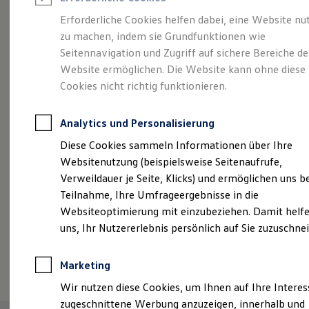
Reifenpakete
Leasing
Erforderliche Cookies helfen dabei, eine Website nu
Leasing-Angebote
zu machen, indem sie Grundfunktionen wie
Sportlich. Kraftvoll.
Gebrauchtwagen Leasing
Seitennavigation und Zugriff auf sichere Bereiche de
Junge Gebrauchtwagen-Leasing
Elektroauto Leasing
Website ermöglichen. Die Website kann ohne diese
Effizient.
Der Golf
Kleinwagen-Leasing
Cookies nicht richtig funktionieren.
Leasing ohne Anzahlung
GTE.
Finanzierung
Autokredit mit Schlussrate
Analytics und Personalisierung
Versicherungen und Garantien
Kfz-Versicherung
Diese Cookies sammeln Informationen über Ihre
Restschuldversicherungen
Websitenutzung (beispielsweise Seitenaufrufe,
Garantien
Verweildauer je Seite, Klicks) und ermöglichen uns b
Wartungsverträge
Geschäftskunden
Teilnahme, Ihre Umfrageergebnisse in die
Professional Class bei Volkswagen
Websiteoptimierung mit einzubeziehen. Damit helfe
Großkunden
uns, Ihr Nutzererlebnis persönlich auf Sie zuzuschne
Behörden
Direktkunden
Sonderfahrzeuge
(
Impressum & Rechtliches
)
Marketing
Anpfiff zum Gewinn
Elektromobilität
Wir nutzen diese Cookies, um Ihnen auf Ihre Intere
Elektroautos
zugeschnittene Werbung anzuzeigen, innerhalb und
ID. Tutorials