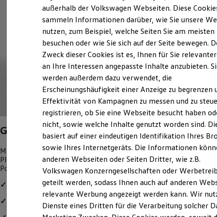
Elektrofahrzeugkonzepte
außerhalb der Volkswagen Webseiten. Diese Cookie
ID. EVERY1
sammeln Informationen darüber, wie Sie unsere We
Reichweite
nutzen, zum Beispiel, welche Seiten Sie am meisten
Reichweite der ID. Modelle
Reichweite im Winter
besuchen oder wie Sie sich auf der Seite bewegen. D
Rekuperation
Zweck dieser Cookies ist es, Ihnen für Sie relevante
Laden
an Ihre Interessen angepasste Inhalte anzubieten. S
Laden unterwegs
Laden Zuhause
werden außerdem dazu verwendet, die
Ladestationen finden
Erscheinungshäufigkeit einer Anzeige zu begrenzen 
Ladezeitensimulator
Effektivität von Kampagnen zu messen und zu steue
Batterie
Sicherheit
registrieren, ob Sie eine Webseite besucht haben od
Garantie und Lebensdauer
nicht, sowie welche Inhalte genutzt worden sind. Di
Nachhaltigkeit
Golf
GTE
basiert auf einer eindeutigen Identifikation Ihres B
Technologie
Kosten und Kauf
sowie Ihres Internetgeräts. Die Informationen kön
Mit der Fusion aus Elektro- und TSI-Motor bringt der effiziente
Verbrauchskosten
anderen Webseiten oder Seiten Dritter, wie z.B.
Plug-in-Hybrid eine beeindruckende Reichweite und ordentlich
Kaufoptionen
Power auf die Straße.
Volkswagen Konzerngesellschaften oder Werbetrei
E-Auto-Förderung
Software und Konnektivität
geteilt werden, sodass Ihnen auch auf anderen Web
✓
4 Leichtmetallräder "Richmond" 7,5 J x 17
Die ID. Software 6
relevante Werbung angezeigt werden kann. Wir nut
ID. Software Versionen und Updates
✓
Stoßfänger in Wagenfarbe, Lufteinlass In Wabenstruktur
Dienste eines Dritten für die Verarbeitung solcher D
Digitale Extras
Schnittstellen zu Ihrem ID.