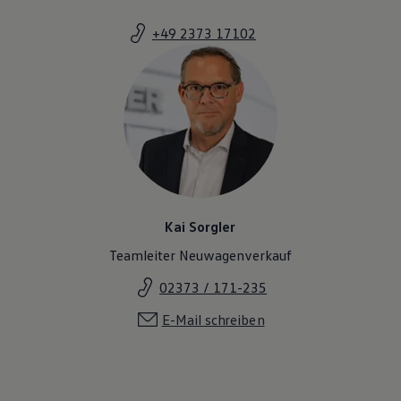
Magazin
Lifestyle
+49 2373 17102
Transport
Familie
Elektromobilität
Volkswagen R
Pannen- und Unfallhilfe
Volkswagen Kundenbetreuung
Kai Sorgler
Teamleiter Neuwagenverkauf
02373 / 171-235
E-Mail schreiben