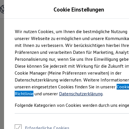
Modelle und Konfigurator
Cookie Einstellungen
Konfigurator
Modelle vergleichen
Konfiguration laden
Zum
Zum
Autosuche
Wir nutzen Cookies, um Ihnen die bestmögliche Nutzung
Hauptinhalt
Footer
Elektroautos
springen
springen
unserer Webseite zu ermöglichen und unsere Kommunika
ENERGY Sondermodelle
Nutzfahrzeuge
mit Ihnen zu verbessern. Wir berücksichtigen hierbei Ihr
SUV und CUV
Präferenzen und verarbeiten Daten für Marketing, Analyt
Familienautos
Personalisierung nur, wenn Sie uns Ihre Einwilligung gebe
Kombis
Kompaktwagen
Diese können Sie jederzeit mit Wirkung für die Zukunft i
Sportwagen
Cookie Manager (Meine Präferenzen verwalten) in der
Schnell verfügbare Fahrzeuge
Angebote und Produkte
Datenschutzerklärung widerrufen. Weitere Informatione
Aktuelle Angebote
unseren eingesetzten Cookies finden Sie in unserer
Cooki
E-Auto-Förderung
Richtlinie
und unserer
Datenschutzerklärung
.
Volkswagen Marktplatz
Die ENERGY Sondermodelle
Folgende Kategorien von Cookies werden durch uns einge
Junge Gebrauchtwagen und Gebrauchtwagen
Volkswagen Zertifizierte Gebrauchtwagen
Elektromobilität bei Gebrauchtwagen
Zubehör- und Serviceangebote
Saisonangebote
Erforderliche Cookies