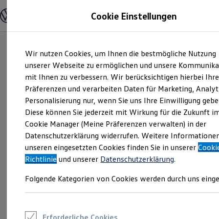
Modelle und Konfigurator
Cookie Einstellungen
Konfigurator
Modelle vergleichen
Konfiguration laden
Zum
Zum
Autosuche
Wir nutzen Cookies, um Ihnen die bestmögliche Nutzung
Hauptinhalt
Footer
Elektroautos
springen
springen
unserer Webseite zu ermöglichen und unsere Kommunika
ENERGY Sondermodelle
Nutzfahrzeuge
mit Ihnen zu verbessern. Wir berücksichtigen hierbei Ihr
SUV und CUV
Präferenzen und verarbeiten Daten für Marketing, Analyt
Familienautos
Personalisierung nur, wenn Sie uns Ihre Einwilligung gebe
Kombis
Kompaktwagen
Diese können Sie jederzeit mit Wirkung für die Zukunft i
Sportwagen
Cookie Manager (Meine Präferenzen verwalten) in der
Schnell verfügbare Fahrzeuge
Angebote und Produkte
Datenschutzerklärung widerrufen. Weitere Informatione
Aktuelle Angebote
unseren eingesetzten Cookies finden Sie in unserer
Cooki
E-Auto-Förderung
Richtlinie
und unserer
Datenschutzerklärung
.
Volkswagen Marktplatz
Die ENERGY Sondermodelle
Folgende Kategorien von Cookies werden durch uns einge
Junge Gebrauchtwagen und Gebrauchtwagen
Volkswagen Zertifizierte Gebrauchtwagen
Elektromobilität bei Gebrauchtwagen
Zubehör- und Serviceangebote
Saisonangebote
Erforderliche Cookies