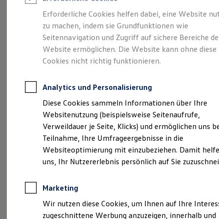
Reifenpakete
Leasing
Erforderliche Cookies helfen dabei, eine Website nu
Leasing-Angebote
zu machen, indem sie Grundfunktionen wie
Volkswagen Economy
Gebrauchtwagen Leasing
Seitennavigation und Zugriff auf sichere Bereiche de
Junge Gebrauchtwagen-Leasing
Elektroauto Leasing
Website ermöglichen. Die Website kann ohne diese
Service
Rabattaktion
Kleinwagen-Leasing
Cookies nicht richtig funktionieren.
Leasing ohne Anzahlung
Finanzierung
Autokredit mit Schlussrate
Analytics und Personalisierung
Versicherungen und Garantien
Kfz-Versicherung
Diese Cookies sammeln Informationen über Ihre
Restschuldversicherungen
Websitenutzung (beispielsweise Seitenaufrufe,
Garantien
Verweildauer je Seite, Klicks) und ermöglichen uns b
Wartungsverträge
Geschäftskunden
Teilnahme, Ihre Umfrageergebnisse in die
Professional Class bei Volkswagen
Websiteoptimierung mit einzubeziehen. Damit helfe
Großkunden
uns, Ihr Nutzererlebnis persönlich auf Sie zuzuschne
Behörden
Direktkunden
Sonderfahrzeuge
Marketing
Anpfiff zum Gewinn
Elektromobilität
Wir nutzen diese Cookies, um Ihnen auf Ihre Intere
Elektroautos
zugeschnittene Werbung anzuzeigen, innerhalb und
ID. Tutorials