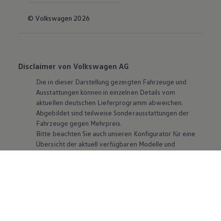
© Volkswagen 2026
Disclaimer von Volkswagen AG
Die in dieser Darstellung gezeigten Fahrzeuge und
Ausstattungen können in einzelnen Details vom
aktuellen deutschen Lieferprogramm abweichen.
Abgebildet sind teilweise Sonderausstattungen der
Fahrzeuge gegen Mehrpreis.
Bitte beachten Sie auch unseren Konfigurator für eine
Übersicht der aktuell verfügbaren Modelle und
Ausstattungen.
Die angegebenen Verbrauchs- und Emissionswerte
beziehen sich nicht auf ein einzelnes Fahrzeug und sind
nicht Bestandteil des Angebots, sondern dienen allein
Vergleichszwecken zwischen den verschiedenen
Fahrzeugtypen. Zusatzausstattungen und
Zubehör