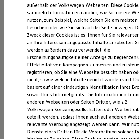
Elektrofahrzeugkonzepte
außerhalb der Volkswagen Webseiten. Diese Cookie
(
Impressum & Rechtliches
)
ID. EVERY1
sammeln Informationen darüber, wie Sie unsere We
Reichweite
nutzen, zum Beispiel, welche Seiten Sie am meisten
Reichweite der ID. Modelle
Was ist der Economy Service
Reichweite im Winter
besuchen oder wie Sie sich auf der Seite bewegen. D
und wer kann ihn nutzen?
Rekuperation
Zweck dieser Cookies ist es, Ihnen für Sie relevante
Laden
an Ihre Interessen angepasste Inhalte anzubieten. S
Laden unterwegs
Laden Zuhause
Ältere Volkswagen haben einen anderen
werden außerdem dazu verwendet, die
Ladestationen finden
Servicebedarf als neue Fahrzeuge. Der Economy
Erscheinungshäufigkeit einer Anzeige zu begrenzen 
Ladezeitensimulator
Service ist speziell für Volkswagen Modelle
Effektivität von Kampagnen zu messen und zu steue
Batterie
Sicherheit
entwickelt worden, die älter als vier Jahre sind. Er
registrieren, ob Sie eine Webseite besucht haben od
Garantie und Lebensdauer
bietet Ihnen ein vielfältiges Leistungsspektrum mit
nicht, sowie welche Inhalte genutzt worden sind. Di
Nachhaltigkeit
zeitwertgerechtem Service und hoher
basiert auf einer eindeutigen Identifikation Ihres B
Technologie
Kosten und Kauf
Ersatzteilqualität. Die Leistungen sind durch
sowie Ihres Internetgeräts. Die Informationen kön
Verbrauchskosten
Fachwissen, Volkswagen Teile und langjährige
anderen Webseiten oder Seiten Dritter, wie z.B.
Kaufoptionen
Erfahrung genau auf Ihr Fahrzeug abgestimmt und
Volkswagen Konzerngesellschaften oder Werbetrei
E-Auto-Förderung
Software und Konnektivität
decken nahezu alle Services ab. Die Preise sind
geteilt werden, sodass Ihnen auch auf anderen Web
Die ID. Software 6
speziell auf das Alter Ihres Fahrzeugs ausgelegt. Bei
relevante Werbung angezeigt werden kann. Wir nut
ID. Software Versionen und Updates
der Durchführung der im Serviceplan
Dienste eines Dritten für die Verarbeitung solcher D
Digitale Extras
Schnittstellen zu Ihrem ID.
vorgeschriebenen Leistungen wird auch die LongLife