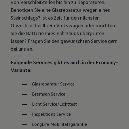
von Verschleißteilen bis hin zu Reparaturen.
Magazin
Benötigen Sie eine Glasreparatur wegen eines
Lifestyle
Transport
Steinschlags? Ist es Zeit für den nächsten
Familie
Ölwechsel bei Ihrem
Volkswagen
oder möchten
Elektromobilität
Volkswagen R
Sie die Batterie Ihres Fahrzeugs überprüfen
Pannen- und Unfallhilfe
lassen? Fragen Sie den gewünschten
Service
gern
Volkswagen Kundenbetreuung
bei uns an.
Folgende Services gibt es auch in der Economy-
Variante:
Glasreparatur
Service
Bremsen
Service
Licht
Service
/Lichttest
Inspektions
Service
LongLife
Mobilitätsgarantie