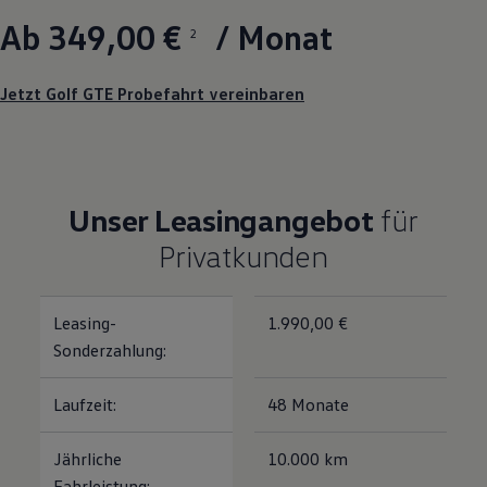
Magazin
Ab 349,00 €
/ Monat
2
Lifestyle
Transport
Familie
Jetzt Golf GTE Probefahrt vereinbaren
Elektromobilität
Volkswagen R
Pannen- und Unfallhilfe
Volkswagen Kundenbetreuung
Unser Leasingangebot
für
Privatkunden
Leasing-
1.990,00 €
Sonderzahlung:
Laufzeit:
48 Monate
Jährliche
10.000 km
Fahrleistung: