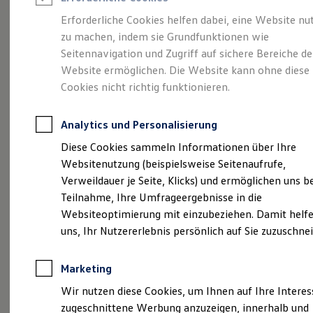
Reifenpakete
Leasing
Erforderliche Cookies helfen dabei, eine Website nu
Leasing-Angebote
zu machen, indem sie Grundfunktionen wie
Gebrauchtwagen Leasing
Eine Klasse für sich.
Seitennavigation und Zugriff auf sichere Bereiche de
Junge Gebrauchtwagen-Leasing
Elektroauto Leasing
Website ermöglichen. Die Website kann ohne diese
Kleinwagen-Leasing
Der Golf.
Cookies nicht richtig funktionieren.
Leasing ohne Anzahlung
Finanzierung
Autokredit mit Schlussrate
Analytics und Personalisierung
Versicherungen und Garantien
Kfz-Versicherung
Diese Cookies sammeln Informationen über Ihre
Restschuldversicherungen
Websitenutzung (beispielsweise Seitenaufrufe,
Garantien
Verweildauer je Seite, Klicks) und ermöglichen uns b
Wartungsverträge
Geschäftskunden
Teilnahme, Ihre Umfrageergebnisse in die
Professional Class bei Volkswagen
Websiteoptimierung mit einzubeziehen. Damit helfe
Großkunden
uns, Ihr Nutzererlebnis persönlich auf Sie zuzuschne
Behörden
Direktkunden
Sonderfahrzeuge
Marketing
Anpfiff zum Gewinn
Elektromobilität
Wir nutzen diese Cookies, um Ihnen auf Ihre Intere
Elektroautos
zugeschnittene Werbung anzuzeigen, innerhalb und
ID. Tutorials