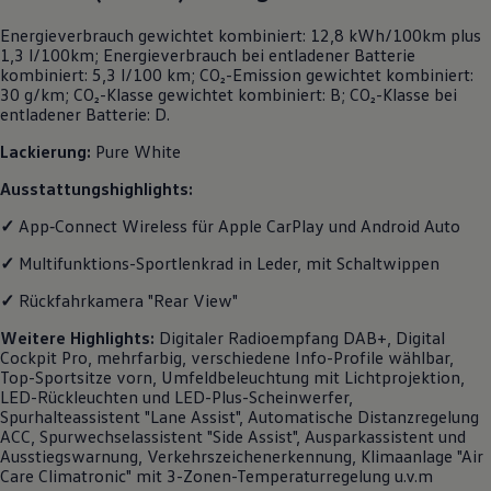
Motorenöl und Flüssigkeiten
Energieverbrauch gewichtet kombiniert: 12,8 kWh/100km plus
Räder und Reifen
1,3 l/100km; Energieverbrauch bei entladener Batterie
Pannen- und Unfallhilfe
kombiniert: 5,3 l/100 km; CO₂-Emission gewichtet kombiniert:
Economy Service
30 g/km; CO₂-Klasse gewichtet kombiniert: B; CO₂-Klasse bei
Volkswagen Teile
entladener Batterie: D.
Zubehör
Modellspezifisches Zubehör
Lackierung:
Pure White
Schutz und Pflege
Transport
Ausstattungshighlights:
Entertainment und Elektronik
Individualisieren
✓
App‑Connect
Wireless für Apple
CarPlay
und
Android
Auto
Wallbox und Ladekabel
Digitale Extras
✓
Multifunktions-Sportlenkrad in Leder, mit Schaltwippen
Dienste für Ihr Modell finden
Volkswagen Apps, Login und Shop
✓
Rückfahrkamera "Rear View"
Handy und Fahrzeug verbinden
Updates für Software, Karten und Radio
Weitere
Highlights
:
Digitaler Radioempfang DAB+, Digital
Über Ihr Auto
Cockpit Pro, mehrfarbig, verschiedene Info-Profile wählbar,
Vorgängermodelle
Top-Sportsitze vorn, Umfeldbeleuchtung mit Lichtprojektion,
Kundeninformationen
LED-Rückleuchten und LED-Plus-Scheinwerfer,
Volkswagen Kundenbetreuung
Spurhalteassistent "Lane Assist", Automatische Distanzregelung
Warn- und Kontrollleuchten
ACC, Spurwechselassistent "Side Assist", Ausparkassistent und
Assistenzsysteme
Ausstiegswarnung, Verkehrszeichenerkennung, Klimaanlage "Air
Digitale Betriebsanleitung
Care Climatronic" mit 3-Zonen-Temperaturregelung u.v.m
Live Beratung