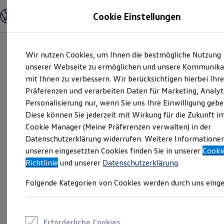
Modelle und Konfigurator
Cookie Einstellungen
Konfigurator
Modelle vergleichen
Konfiguration laden
Zum
Zum
Autosuche
Wir nutzen Cookies, um Ihnen die bestmögliche Nutzung
Hauptinhalt
Footer
Elektroautos
springen
springen
unserer Webseite zu ermöglichen und unsere Kommunika
ENERGY Sondermodelle
Nutzfahrzeuge
mit Ihnen zu verbessern. Wir berücksichtigen hierbei Ihr
SUV und CUV
Präferenzen und verarbeiten Daten für Marketing, Analyt
Familienautos
Personalisierung nur, wenn Sie uns Ihre Einwilligung gebe
Kombis
Kompaktwagen
Diese können Sie jederzeit mit Wirkung für die Zukunft i
Sportwagen
Cookie Manager (Meine Präferenzen verwalten) in der
Schnell verfügbare Fahrzeuge
Angebote und Produkte
Datenschutzerklärung widerrufen. Weitere Informatione
Aktuelle Angebote
unseren eingesetzten Cookies finden Sie in unserer
Cooki
E-Auto-Förderung
Richtlinie
und unserer
Datenschutzerklärung
.
Volkswagen Marktplatz
Die ENERGY Sondermodelle
Folgende Kategorien von Cookies werden durch uns einge
Junge Gebrauchtwagen und Gebrauchtwagen
Volkswagen Zertifizierte Gebrauchtwagen
Elektromobilität bei Gebrauchtwagen
Zubehör- und Serviceangebote
Saisonangebote
Erforderliche Cookies