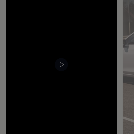
--:--
3