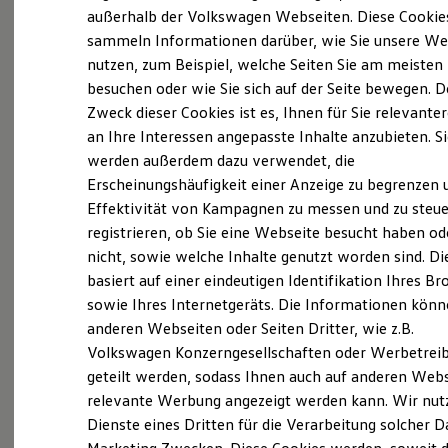
Elektrofahrzeugkonzepte
außerhalb der Volkswagen Webseiten. Diese Cookie
ID. EVERY1
(
Impressum & Rechtliches
)
sammeln Informationen darüber, wie Sie unsere We
Reichweite
nutzen, zum Beispiel, welche Seiten Sie am meisten
Reichweite der ID. Modelle
Reichweite im Winter
besuchen oder wie Sie sich auf der Seite bewegen. D
Rekuperation
Zweck dieser Cookies ist es, Ihnen für Sie relevante
Laden
an Ihre Interessen angepasste Inhalte anzubieten. S
Laden unterwegs
Laden Zuhause
werden außerdem dazu verwendet, die
Probefahrt vereinbaren
Ladestationen finden
Erscheinungshäufigkeit einer Anzeige zu begrenzen 
Ladezeitensimulator
Effektivität von Kampagnen zu messen und zu steue
Batterie
Sicherheit
registrieren, ob Sie eine Webseite besucht haben od
Garantie und Lebensdauer
nicht, sowie welche Inhalte genutzt worden sind. Di
Nachhaltigkeit
Fahrzeugangebot anfordern
basiert auf einer eindeutigen Identifikation Ihres B
Technologie
Kosten und Kauf
sowie Ihres Internetgeräts. Die Informationen kön
Verbrauchskosten
anderen Webseiten oder Seiten Dritter, wie z.B.
Kaufoptionen
Volkswagen Konzerngesellschaften oder Werbetrei
E-Auto-Förderung
Software und Konnektivität
geteilt werden, sodass Ihnen auch auf anderen Web
Servicetermin buchen
Die ID. Software 6
relevante Werbung angezeigt werden kann. Wir nut
ID. Software Versionen und Updates
Dienste eines Dritten für die Verarbeitung solcher D
Digitale Extras
Schnittstellen zu Ihrem ID.