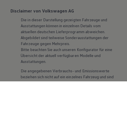
Disclaimer von Volkswagen AG
Die in dieser Darstellung gezeigten Fahrzeuge und
Ausstattungen können in einzelnen Details vom
aktuellen deutschen Lieferprogramm abweichen.
Abgebildet sind teilweise Sonderausstattungen der
Fahrzeuge gegen Mehrpreis.
Bitte beachten Sie auch unseren Konfigurator für eine
Übersicht der aktuell verfügbaren Modelle und
Ausstattungen.
Die angegebenen Verbrauchs- und Emissionswerte
beziehen sich nicht auf ein einzelnes Fahrzeug und sind
nicht Bestandteil des Angebots, sondern dienen allein
Vergleichszwecken zwischen den verschiedenen
Fahrzeugtypen. Zusatzausstattungen und
Zubehör
(Anbauteile, Reifenformat usw.) können relevante
Fahrzeugparameter, wie
z. B.
Gewicht, Rollwiderstand
und Aerodynamik verändern und neben Witterungs-
und Verkehrsbedingungen sowie dem individuellen
Fahrverhalten den Kraftstoffverbrauch, den