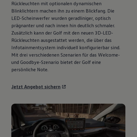
Rückleuchten mit optionalen dynamischen
Motorenöl und Flüssigkeiten
Räder und Reifen
Blinklichtern machen ihn zu einem Blickfang. Die
Pannen- und Unfallhilfe
LED-Scheinwerfer wurden geradliniger, optisch
Economy Service
prägnanter und nach innen hin deutlich schmaler.
Volkswagen Teile
Zubehör
Zusätzlich kann der
Golf
mit den neuen 3D-LED-
Modellspezifisches Zubehör
Rückleuchten ausgestattet werden, die über das
Schutz und Pflege
Infotainmentsystem individuell konfigurierbar sind.
Transport
Entertainment und Elektronik
Mit drei verschiedenen Szenarien für das Welcome-
Individualisieren
und Goodbye-Szenario bietet der
Golf
eine
Wallbox und Ladekabel
persönliche Note.
Digitale Extras
Dienste für Ihr Modell finden
Volkswagen Apps, Login und Shop
Jetzt Angebot sichern
Handy und Fahrzeug verbinden
Updates für Software, Karten und Radio
Über Ihr Auto
Vorgängermodelle
Kundeninformationen
Volkswagen Kundenbetreuung
Warn- und Kontrollleuchten
Assistenzsysteme
Digitale Betriebsanleitung
Live Beratung