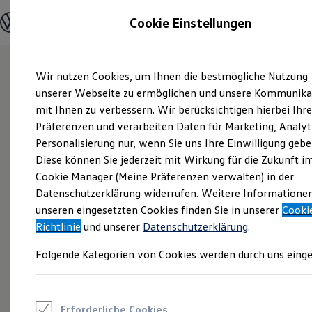
Modelle und Konfigurator
Cookie Einstellungen
Konfigurator
Modelle vergleichen
Konfiguration laden
Zum
Zum
Autosuche
Wir nutzen Cookies, um Ihnen die bestmögliche Nutzung
Hauptinhalt
Footer
Elektroautos
springen
springen
unserer Webseite zu ermöglichen und unsere Kommunika
ENERGY Sondermodelle
Nutzfahrzeuge
mit Ihnen zu verbessern. Wir berücksichtigen hierbei Ihr
SUV und CUV
Präferenzen und verarbeiten Daten für Marketing, Analyt
Familienautos
Personalisierung nur, wenn Sie uns Ihre Einwilligung gebe
Kombis
Kompaktwagen
Diese können Sie jederzeit mit Wirkung für die Zukunft i
Sportwagen
Cookie Manager (Meine Präferenzen verwalten) in der
Schnell verfügbare Fahrzeuge
Angebote und Produkte
Datenschutzerklärung widerrufen. Weitere Informatione
Aktuelle Angebote
unseren eingesetzten Cookies finden Sie in unserer
Cooki
E-Auto-Förderung
Richtlinie
und unserer
Datenschutzerklärung
.
Volkswagen Marktplatz
Die ENERGY Sondermodelle
Folgende Kategorien von Cookies werden durch uns einge
Junge Gebrauchtwagen und Gebrauchtwagen
Volkswagen Zertifizierte Gebrauchtwagen
Elektromobilität bei Gebrauchtwagen
Zubehör- und Serviceangebote
Saisonangebote
Erforderliche Cookies