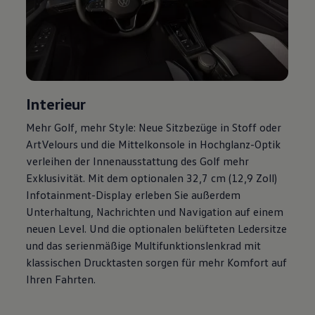
Magazin
Lifestyle
Transport
Familie
Elektromobilität
Volkswagen R
Pannen- und Unfallhilfe
Volkswagen Kundenbetreuung
Interieur
Mehr
Golf
, mehr Style: Neue Sitzbezüge in Stoff oder
ArtVelours und die Mittelkonsole in Hochglanz-Optik
verleihen der Innenausstattung des
Golf
mehr
Exklusivität. Mit dem optionalen 32,7 cm (12,9 Zoll)
Infotainment-Display erleben Sie außerdem
Unterhaltung, Nachrichten und Navigation auf einem
neuen Level. Und die optionalen belüfteten Ledersitze
und das serienmäßige Multifunktionslenkrad mit
klassischen Drucktasten sorgen für mehr Komfort auf
Ihren Fahrten.