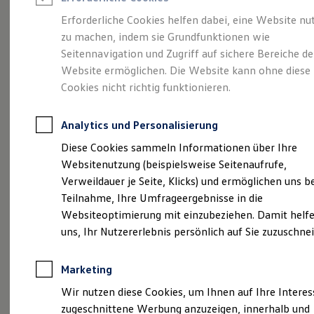
Reifenpakete
Leasing
Erforderliche Cookies helfen dabei, eine Website nu
Leasing-Angebote
zu machen, indem sie Grundfunktionen wie
Eine Klasse für sich.
Gebrauchtwagen Leasing
Seitennavigation und Zugriff auf sichere Bereiche de
Junge Gebrauchtwagen-Leasing
Elektroauto Leasing
Website ermöglichen. Die Website kann ohne diese
Der Golf.
Kleinwagen-Leasing
Cookies nicht richtig funktionieren.
Leasing ohne Anzahlung
Finanzierung
Autokredit mit Schlussrate
Analytics und Personalisierung
Versicherungen und Garantien
Kfz-Versicherung
Diese Cookies sammeln Informationen über Ihre
Restschuldversicherungen
Websitenutzung (beispielsweise Seitenaufrufe,
Garantien
Verweildauer je Seite, Klicks) und ermöglichen uns b
Wartungsverträge
Geschäftskunden
Teilnahme, Ihre Umfrageergebnisse in die
Professional Class bei Volkswagen
Websiteoptimierung mit einzubeziehen. Damit helfe
Großkunden
(
Impressum & Rechtliches
)
uns, Ihr Nutzererlebnis persönlich auf Sie zuzuschne
Behörden
Direktkunden
Sonderfahrzeuge
Marketing
Anpfiff zum Gewinn
Elektromobilität
Wir nutzen diese Cookies, um Ihnen auf Ihre Intere
Elektroautos
zugeschnittene Werbung anzuzeigen, innerhalb und
ID. Tutorials