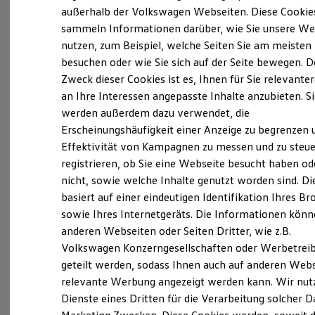
Probefahrt vereinbaren
Elektrofahrzeugkonzepte
außerhalb der Volkswagen Webseiten. Diese Cookie
ID. EVERY1
sammeln Informationen darüber, wie Sie unsere We
Reichweite
nutzen, zum Beispiel, welche Seiten Sie am meisten
Reichweite der ID. Modelle
Reichweite im Winter
besuchen oder wie Sie sich auf der Seite bewegen. D
Rekuperation
Zweck dieser Cookies ist es, Ihnen für Sie relevante
Fahrzeugangebot anfordern
Laden
an Ihre Interessen angepasste Inhalte anzubieten. S
Laden unterwegs
Laden Zuhause
werden außerdem dazu verwendet, die
Ladestationen finden
Erscheinungshäufigkeit einer Anzeige zu begrenzen 
Ladezeitensimulator
Effektivität von Kampagnen zu messen und zu steue
Batterie
Servicetermin buchen
Sicherheit
registrieren, ob Sie eine Webseite besucht haben od
Garantie und Lebensdauer
nicht, sowie welche Inhalte genutzt worden sind. Di
Nachhaltigkeit
basiert auf einer eindeutigen Identifikation Ihres B
Technologie
Kosten und Kauf
sowie Ihres Internetgeräts. Die Informationen kön
Verbrauchskosten
anderen Webseiten oder Seiten Dritter, wie z.B.
Serviceanfrage stellen
Kaufoptionen
Volkswagen Konzerngesellschaften oder Werbetrei
E-Auto-Förderung
Software und Konnektivität
geteilt werden, sodass Ihnen auch auf anderen Web
Die ID. Software 6
relevante Werbung angezeigt werden kann. Wir nut
ID. Software Versionen und Updates
Dienste eines Dritten für die Verarbeitung solcher D
Details des Golf
Digitale Extras
Schnittstellen zu Ihrem ID.