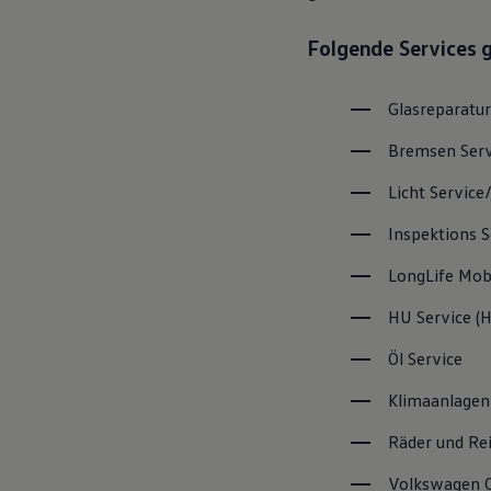
Magazin
Lifestyle
Folgende Services 
Transport
Familie
Elektromobilität
Glasreparatur
Volkswagen R
Pannen- und Unfallhilfe
Bremsen
Ser
Volkswagen Kundenbetreuung
Licht
Service
Inspektions
S
LongLife
Mobi
HU
Service
(
H
Öl
Service
Klimaanlagen
Räder und Re
Volkswagen
C