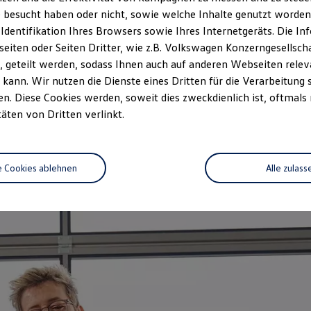
zeitwertgerechtem Service und ho
 besucht haben oder nicht, sowie welche Inhalte genutzt worden s
durch Fachwissen, Volkswagen Te
 Identifikation Ihres Browsers sowie Ihres Internetgeräts. Die 
Fahrzeug abgestimmt und decken n
iten oder Seiten Dritter, wie z.B. Volkswagen Konzerngesellsch
auf das Alter Ihres Fahrzeugs au
 geteilt werden, sodass Ihnen auch auf anderen Webseiten rel
vorgeschriebenen Leistungen wir
kann. Wir nutzen die Dienste eines Dritten für die Verarbeitung 
. Diese Cookies werden, soweit dies zweckdienlich ist, oftmals
Jetzt Servicetermin verein
täten von Dritten verlinkt.
e Cookies ablehnen
Alle zulass