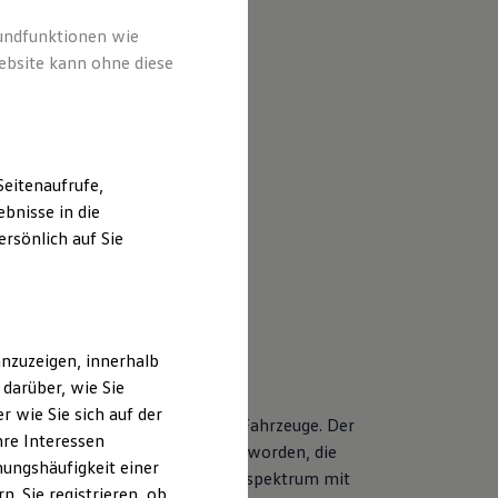
rundfunktionen wie
ebsite kann ohne diese
eitenaufrufe,
bnisse in die
rsönlich auf Sie
nzuzeigen, innerhalb
darüber, wie Sie
 wie Sie sich auf der
nderen Servicebedarf als neue Fahrzeuge. Der
hre Interessen
r Volkswagen Modelle entwickelt worden, die
ungshäufigkeit einer
tet Ihnen ein vielfältiges Leistungsspektrum mit
. Sie registrieren, ob