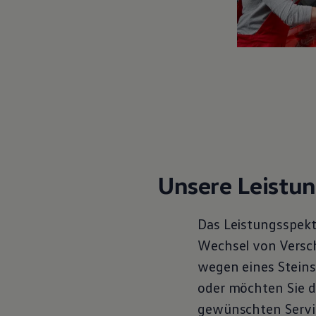
Motorenöl und Flüssigkeiten
Räder und Reifen
Pannen- und Unfallhilfe
Economy Service
Volkswagen Teile
Zubehör
Modellspezifisches Zubehör
Schutz und Pflege
Transport
Entertainment und Elektronik
Individualisieren
Wallbox und Ladekabel
Digitale Extras
Dienste für Ihr Modell finden
Unsere Leistu
Volkswagen Apps, Login und Shop
Handy und Fahrzeug verbinden
Updates für Software, Karten und Radio
Das Leistungsspekt
Über Ihr Auto
Vorgängermodelle
Wechsel von Verschl
Kundeninformationen
wegen eines Steins
Volkswagen Kundenbetreuung
Warn- und Kontrollleuchten
oder möchten Sie d
Assistenzsysteme
Digitale Betriebsanleitung
gewünschten
Servi
Live Beratung