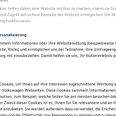
okies
kies helfen dabei, eine Website nutzbar zu machen, indem sie G
und Zugriff auf sichere Bereiche der Website ermöglichen. Die W
tig funktionieren.
rsonalisierung
mmeln Informationen über Ihre Websitenutzung (beispielsweise S
eite, Klicks) und ermöglichen uns bei Teilnahme, Ihre Umfrageerge
g mit einzubeziehen. Damit helfen sie uns, Ihr Nutzererlebnis pe
Cookies, um Ihnen auf Ihre Interessen zugeschnittene Werbung a
r Volkswagen Webseiten. Diese Cookies sammeln Informationen 
utzen, zum Beispiel, welche Seiten Sie am meisten besuchen oder
Service
und
Ältere Volkswagen haben einen a
r Zweck dieser Cookies ist es, Ihnen für Sie relevantere und an I
Economy Service ist speziell fü
e anzubieten. Sie werden außerdem dazu verwendet, die Erschein
älter als vier Jahre sind. Er bie
zen und die Effektivität von Kampagnen zu messen und zu steuern