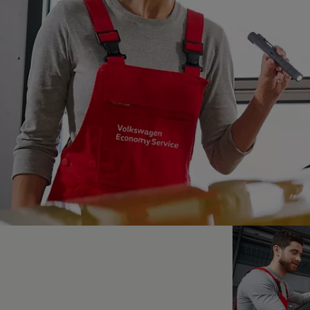
Hybridautos
Marke und Erlebnis
Volkswagen R und R Experience
R-Modelle
R Experience
Driving Experience
Volkswagen entdecken
Werkbesichtigung
Factory visit
Lifestyle Shop
T-Roc Kollektion
Golf Kollektion
ID. Kollektion
Volkswagen Kollektion
R-Kollektion
GTI Kollektion
Fußball Drop
we drive football
#wedriveproud
Besitzer und Service
myVolkswagen
Software Updates
Service und Ersatzteile
Inspektion und HU/AU
Reparaturen und Checks