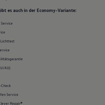
gibt es auch in der Economy-Variante:
Service
vice
/Lichttest
ervice
litätsgarantie
U/AU
)
-Check
ifen
Service
lever Repair®