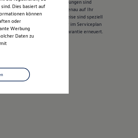
her Ersatzteilqualität. Die Leistungen sind
ind. Dies basiert auf
ile und langjährige Erfahrung genau auf Ihr
Informationen können
ahezu alle Services ab. Die Preise sind speziell
aften oder
sgelegt. Bei der Durchführung der im Serviceplan
evante Werbung
d auch die LongLife Mobilitätsgarantie erneuert.
solcher Daten zu
 mit
baren
en