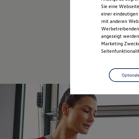
Elektrofahrzeugkonzepte
Sie eine Webseite
ID. EVERY1
einer eindeutigen
Reichweite
Reichweite der ID. Modelle
mit anderen Webse
Reichweite im Winter
Werbetreibenden,
Rekuperation
angezeigt werden 
Laden
Laden unterwegs
Marketing Zwecken
Laden Zuhause
Seitenfunktionali
Ladestationen finden
Ladezeitensimulator
Batterie
Sicherheit
Optional
Garantie und Lebensdauer
Nachhaltigkeit
Technologie
Kosten und Kauf
Verbrauchskosten
Kaufoptionen
E-Auto-Förderung
Software und Konnektivität
Die ID. Software 6
ID. Software Versionen und Updates
Digitale Extras
Schnittstellen zu Ihrem ID.