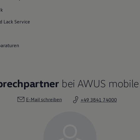
ck
d Lack
Service
paraturen
prechpartner
bei AWUS mobile
E-Mail schreiben
+49 3841 74000