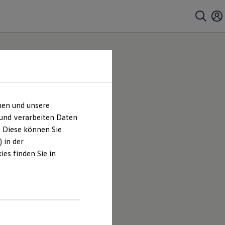
hen und unsere
 und verarbeiten Daten
. Diese können Sie
 in der
es finden Sie in