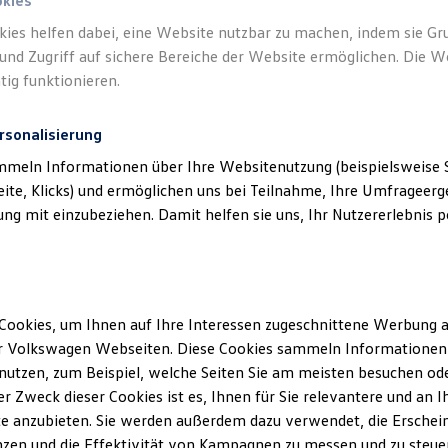
okies
kies helfen dabei, eine Website nutzbar zu machen, indem sie G
und Zugriff auf sichere Bereiche der Website ermöglichen. Die W
tig funktionieren.
rsonalisierung
mmeln Informationen über Ihre Websitenutzung (beispielsweise S
eite, Klicks) und ermöglichen uns bei Teilnahme, Ihre Umfrageerge
g mit einzubeziehen. Damit helfen sie uns, Ihr Nutzererlebnis pe
Cookies, um Ihnen auf Ihre Interessen zugeschnittene Werbung a
r Volkswagen Webseiten. Diese Cookies sammeln Informationen 
utzen, zum Beispiel, welche Seiten Sie am meisten besuchen oder
r Zweck dieser Cookies ist es, Ihnen für Sie relevantere und an I
e anzubieten. Sie werden außerdem dazu verwendet, die Erschein
zen und die Effektivität von Kampagnen zu messen und zu steuern