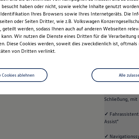
 besucht haben oder nicht, sowie welche Inhalte genutzt worden s
Fahrzeugangebot
Servi
anfordern
 Identifikation Ihres Browsers sowie Ihres Internetgeräts. Die 
iten oder Seiten Dritter, wie z.B. Volkswagen Konzerngesellsch
 geteilt werden, sodass Ihnen auch auf anderen Webseiten rel
kann. Wir nutzen die Dienste eines Dritten für die Verarbeitung 
. Diese Cookies werden, soweit dies zweckdienlich ist, oftmals
ID.4
ENERGY
täten von Dritten verlinkt.
Aussta
e Cookies ablehnen
Alle zulass
✓
Multifunktion
✓
"Easy Open & 
Schließung, mit
✓
Fahrassistent
Assist"
✓
Navigationss