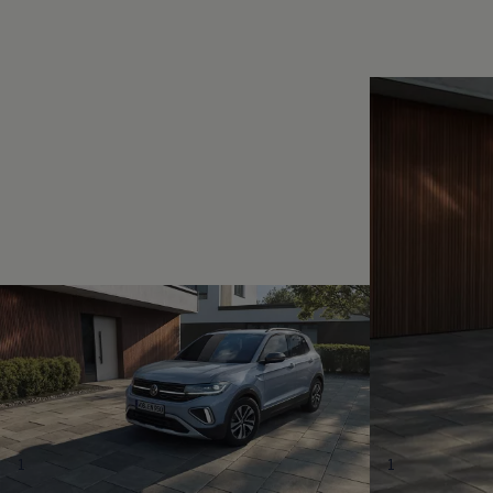
Magazin
Lifestyle
Transport
Familie
Elektromobilität
Volkswagen R
Pannen- und Unfallhilfe
Volkswagen Kundenbetreuung
1
1