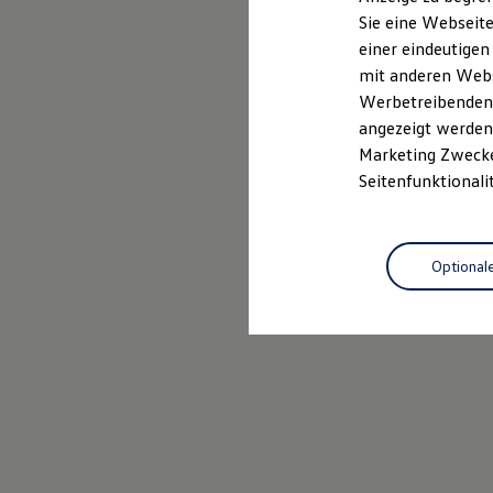
Elektrofahrzeugkonzepte
Sie eine Webseite
ID. EVERY1
Probefahrt vereinbaren
einer eindeutigen
Reichweite
Reichweite der ID. Modelle
mit anderen Webse
Reichweite im Winter
Werbetreibenden,
Rekuperation
angezeigt werden 
Laden
Laden unterwegs
Marketing Zwecken
Laden Zuhause
Seitenfunktionali
Ladestationen finden
Ladezeitensimulator
Batterie
Sicherheit
Optional
Garantie und Lebensdauer
Nachhaltigkeit
Technologie
Kosten und Kauf
Verbrauchskosten
Kaufoptionen
E-Auto-Förderung
Software und Konnektivität
Die ID. Software 6
ID. Software Versionen und Updates
Digitale Extras
Schnittstellen zu Ihrem ID.