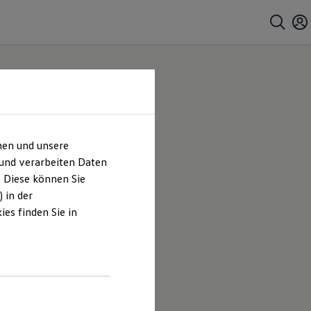
hen und unsere
 und verarbeiten Daten
. Diese können Sie
 in der
es finden Sie in