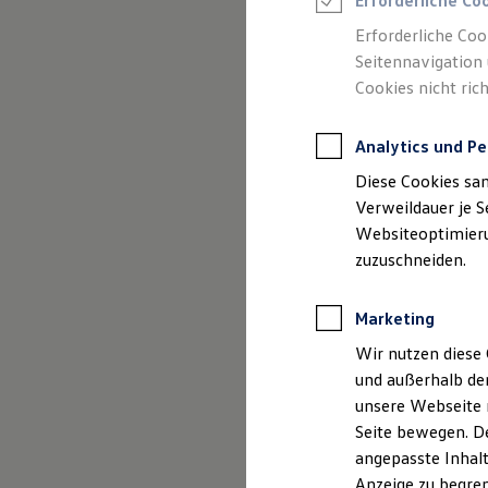
Erforderliche Co
Reifenpakete
Leasing
Erforderliche Coo
Leasing-Angebote
Seitennavigation 
Gebrauchtwagen Leasing
Cookies nicht rich
Junge Gebrauchtwagen-Leasing
Elektroauto Leasing
Kleinwagen-Leasing
Analytics und Pe
Leasing ohne Anzahlung
(
Impressum & Rechtliches
)
Finanzierung
Diese Cookies sa
Autokredit mit Schlussrate
Versicherungen und Garantien
Verweildauer je S
Kfz-Versicherung
Websiteoptimierun
Restschuldversicherungen
zuzuschneiden.
Garantien
Wartungsverträge
Geschäftskunden
Marketing
Professional Class bei Volkswagen
Großkunden
Wir nutzen diese 
Behörden
und außerhalb de
Direktkunden
Sonderfahrzeuge
unsere Webseite n
Anpfiff zum Gewinn
Seite bewegen. De
Elektromobilität
angepasste Inhalt
Elektroautos
ID. Tutorials
Anzeige zu begren