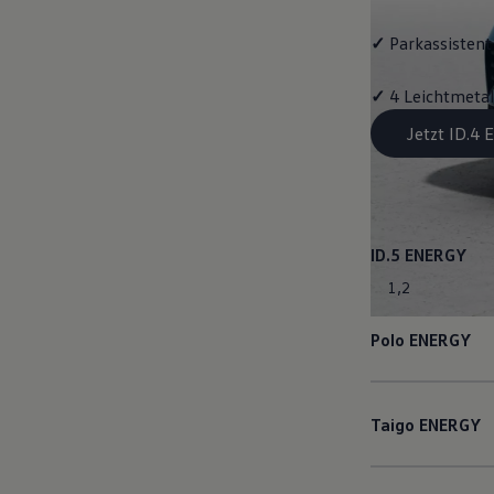
✓
Parkassistent 
✓
4 Leichtmetal
Jetzt ID.4
ID.5
ENERGY
1
,
2
Polo
ENERGY
Taigo
ENERGY