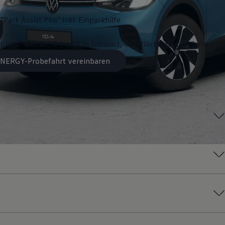
"Park Assist Plus" inkl. Einparkhilfe
lräder "Hamar" 8 J x 19 in Schwarz, Oberfläche glanzgedreht
 ENERGY-Probefahrt vereinbaren