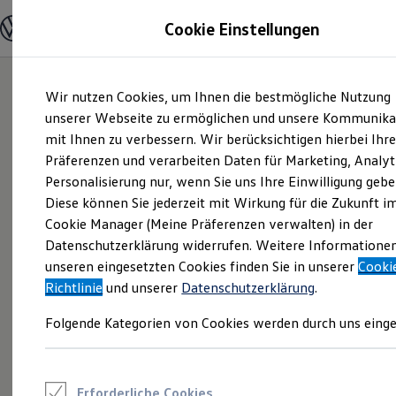
Modelle und Konfigurator
Cookie Einstellungen
Konfigurator
Modelle vergleichen
Konfiguration laden
Zum
Zum
Autosuche
Wir nutzen Cookies, um Ihnen die bestmögliche Nutzung
Hauptinhalt
Footer
Elektroautos
springen
springen
unserer Webseite zu ermöglichen und unsere Kommunika
ENERGY Sondermodelle
Nutzfahrzeuge
mit Ihnen zu verbessern. Wir berücksichtigen hierbei Ihr
SUV und CUV
Präferenzen und verarbeiten Daten für Marketing, Analyt
Familienautos
Personalisierung nur, wenn Sie uns Ihre Einwilligung gebe
Kombis
Kompaktwagen
Diese können Sie jederzeit mit Wirkung für die Zukunft i
Sportwagen
Cookie Manager (Meine Präferenzen verwalten) in der
Schnell verfügbare Fahrzeuge
Angebote und Produkte
Datenschutzerklärung widerrufen. Weitere Informatione
Aktuelle Angebote
unseren eingesetzten Cookies finden Sie in unserer
Cooki
E-Auto-Förderung
Richtlinie
und unserer
Datenschutzerklärung
.
Volkswagen Marktplatz
Die ENERGY Sondermodelle
Folgende Kategorien von Cookies werden durch uns einge
Junge Gebrauchtwagen und Gebrauchtwagen
Volkswagen Zertifizierte Gebrauchtwagen
Elektromobilität bei Gebrauchtwagen
Zubehör- und Serviceangebote
Saisonangebote
Erforderliche Cookies