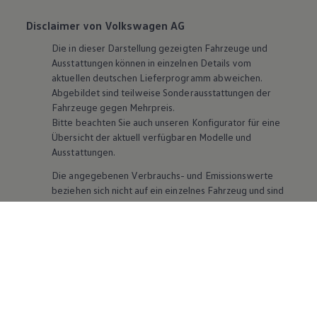
Disclaimer von Volkswagen AG
Die in dieser Darstellung gezeigten Fahrzeuge und
Ausstattungen können in einzelnen Details vom
aktuellen deutschen Lieferprogramm abweichen.
Abgebildet sind teilweise Sonderausstattungen der
Fahrzeuge gegen Mehrpreis.
Bitte beachten Sie auch unseren Konfigurator für eine
Übersicht der aktuell verfügbaren Modelle und
Ausstattungen.
Die angegebenen Verbrauchs- und Emissionswerte
beziehen sich nicht auf ein einzelnes Fahrzeug und sind
nicht Bestandteil des Angebots, sondern dienen allein
Vergleichszwecken zwischen den verschiedenen
Fahrzeugtypen. Zusatzausstattungen und
Zubehör
(Anbauteile, Reifenformat usw.) können relevante
Fahrzeugparameter, wie
z. B.
Gewicht, Rollwiderstand
und Aerodynamik verändern und neben Witterungs-
und Verkehrsbedingungen sowie dem individuellen
Fahrverhalten den Kraftstoffverbrauch, den