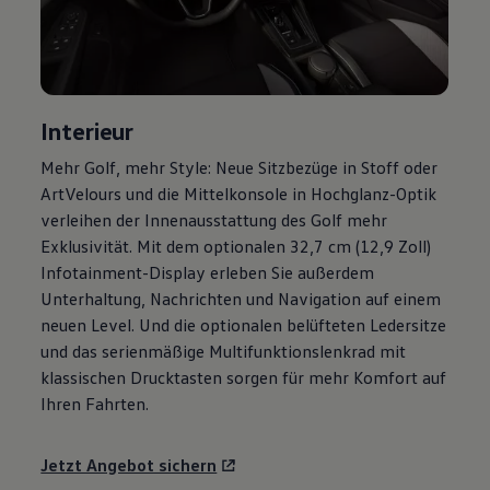
Motorenöl und Flüssigkeiten
Räder und Reifen
Pannen- und Unfallhilfe
Economy Service
Volkswagen Teile
Zubehör
Interieur
Modellspezifisches Zubehör
Schutz und Pflege
Mehr
Golf
, mehr Style: Neue Sitzbezüge in Stoff oder
Transport
ArtVelours und die Mittelkonsole in Hochglanz-Optik
Entertainment und Elektronik
Individualisieren
verleihen der Innenausstattung des
Golf
mehr
Wallbox und Ladekabel
Exklusivität. Mit dem optionalen 32,7 cm (12,9 Zoll)
Digitale Extras
Infotainment-Display erleben Sie außerdem
Dienste für Ihr Modell finden
Volkswagen Apps, Login und Shop
Unterhaltung, Nachrichten und Navigation auf einem
Handy und Fahrzeug verbinden
neuen Level. Und die optionalen belüfteten Ledersitze
Updates für Software, Karten und Radio
und das serienmäßige Multifunktionslenkrad mit
Über Ihr Auto
Vorgängermodelle
klassischen Drucktasten sorgen für mehr Komfort auf
Kundeninformationen
Ihren Fahrten.
Volkswagen Kundenbetreuung
Warn- und Kontrollleuchten
Assistenzsysteme
Jetzt Angebot sichern
Digitale Betriebsanleitung
Live Beratung