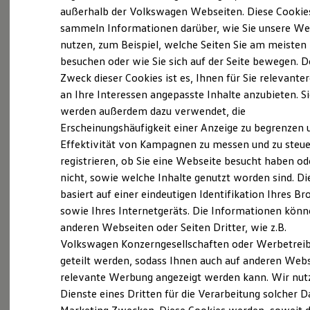
Elektrofahrzeugkonzepte
außerhalb der Volkswagen Webseiten. Diese Cookie
ID. EVERY1
sammeln Informationen darüber, wie Sie unsere We
Reichweite
nutzen, zum Beispiel, welche Seiten Sie am meisten
Reichweite der ID. Modelle
Reichweite im Winter
besuchen oder wie Sie sich auf der Seite bewegen. D
Rekuperation
Zweck dieser Cookies ist es, Ihnen für Sie relevante
Laden
an Ihre Interessen angepasste Inhalte anzubieten. S
Laden unterwegs
Laden Zuhause
werden außerdem dazu verwendet, die
Ladestationen finden
Erscheinungshäufigkeit einer Anzeige zu begrenzen 
Ladezeitensimulator
Effektivität von Kampagnen zu messen und zu steue
Batterie
Sicherheit
registrieren, ob Sie eine Webseite besucht haben od
Garantie und Lebensdauer
nicht, sowie welche Inhalte genutzt worden sind. Di
Nachhaltigkeit
basiert auf einer eindeutigen Identifikation Ihres B
Technologie
Exterieur
Kosten und Kauf
sowie Ihres Internetgeräts. Die Informationen kön
Verbrauchskosten
anderen Webseiten oder Seiten Dritter, wie z.B.
Harmonisch aufeinander abgestimmt: Mit
Kaufoptionen
Volkswagen Konzerngesellschaften oder Werbetrei
E-Auto-Förderung
beleuchtendem
Volkswagen
Logo und schnittigen
Software und Konnektivität
geteilt werden, sodass Ihnen auch auf anderen Web
Frontstoßfängern weiß der
Golf
optisch zu
Die ID. Software 6
relevante Werbung angezeigt werden kann. Wir nut
überzeugen. Auch die neuen Scheinwerfer und
ID. Software Versionen und Updates
Dienste eines Dritten für die Verarbeitung solcher D
Digitale Extras
Rückleuchten mit optionalen dynamischen
Schnittstellen zu Ihrem ID.