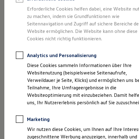
Reifenpakete
Leasing
Erforderliche Cookies helfen dabei, eine Website nu
Leasing-Angebote
zu machen, indem sie Grundfunktionen wie
Eine Klasse für sich.
Gebrauchtwagen Leasing
Seitennavigation und Zugriff auf sichere Bereiche de
Junge Gebrauchtwagen-Leasing
Elektroauto Leasing
Website ermöglichen. Die Website kann ohne diese
Der Golf.
Kleinwagen-Leasing
Cookies nicht richtig funktionieren.
Leasing ohne Anzahlung
Finanzierung
Autokredit mit Schlussrate
Analytics und Personalisierung
Versicherungen und Garantien
Kfz-Versicherung
Diese Cookies sammeln Informationen über Ihre
Restschuldversicherungen
Websitenutzung (beispielsweise Seitenaufrufe,
Garantien
Verweildauer je Seite, Klicks) und ermöglichen uns b
Wartungsverträge
Geschäftskunden
Teilnahme, Ihre Umfrageergebnisse in die
Professional Class bei Volkswagen
Websiteoptimierung mit einzubeziehen. Damit helfe
Großkunden
(
Impressum & Rechtliches
)
uns, Ihr Nutzererlebnis persönlich auf Sie zuzuschne
Behörden
Direktkunden
Sonderfahrzeuge
Marketing
Anpfiff zum Gewinn
Details des Golf
Elektromobilität
Wir nutzen diese Cookies, um Ihnen auf Ihre Intere
Elektroautos
zugeschnittene Werbung anzuzeigen, innerhalb und
ID. Tutorials