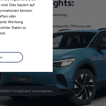
ttungshighlights:
ind. Dies basiert auf
Informationen können
slenkrad beheizbar, mit Touch-Bedienung
aften oder
evante Werbung
Close" - Heckklappe mit sensorgesteuerter Öffnung und
solcher Daten zu
 Fernentriegelung
 mit
 "Travel Assist", Spurhalteassistent "Lane Assist" und "Emergency
en
ystem "Discover Pro"
"Park Assist Plus" inkl. Einparkhilfe
lräder "Hamar" 8 J x 19 in Schwarz, Oberfläche glanzgedreht
 ENERGY-Probefahrt vereinbaren