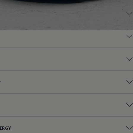
Y
ERGY