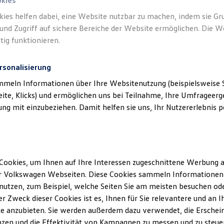
okies
kies helfen dabei, eine Website nutzbar zu machen, indem sie G
und Zugriff auf sichere Bereiche der Website ermöglichen. Die W
tig funktionieren.
rsonalisierung
s
)
mmeln Informationen über Ihre Websitenutzung (beispielsweise S
eite, Klicks) und ermöglichen uns bei Teilnahme, Ihre Umfrageerge
g mit einzubeziehen. Damit helfen sie uns, Ihr Nutzererlebnis pe
Cookies, um Ihnen auf Ihre Interessen zugeschnittene Werbung a
r Volkswagen Webseiten. Diese Cookies sammeln Informationen 
utzen, zum Beispiel, welche Seiten Sie am meisten besuchen oder
r Zweck dieser Cookies ist es, Ihnen für Sie relevantere und an I
e anzubieten. Sie werden außerdem dazu verwendet, die Erschein
ID.4
ENERGY
zen und die Effektivität von Kampagnen zu messen und zu steuern