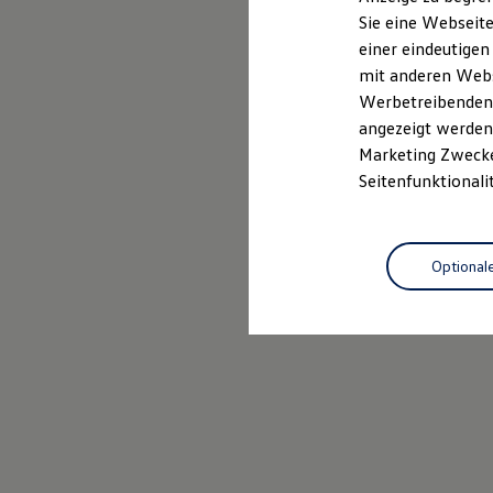
Elektrofahrzeugkonzepte
Sie eine Webseite
ID. EVERY1
einer eindeutigen
Reichweite
Reichweite der ID. Modelle
mit anderen Webse
Reichweite im Winter
Werbetreibenden,
Rekuperation
angezeigt werden 
Laden
Laden unterwegs
Marketing Zwecken
Laden Zuhause
Seitenfunktionali
Ladestationen finden
Ladezeitensimulator
Batterie
Sicherheit
Optional
Garantie und Lebensdauer
Nachhaltigkeit
Technologie
Kosten und Kauf
Verbrauchskosten
Kaufoptionen
E-Auto-Förderung
Software und Konnektivität
Die ID. Software 6
ID. Software Versionen und Updates
Digitale Extras
Schnittstellen zu Ihrem ID.