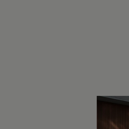
Motorenöl und Flüssigkeiten
Räder und Reifen
Pannen- und Unfallhilfe
Economy Service
Volkswagen Teile
Zubehör
Modellspezifisches Zubehör
Schutz und Pflege
Transport
Entertainment und Elektronik
Individualisieren
Wallbox und Ladekabel
Digitale Extras
Dienste für Ihr Modell finden
Volkswagen Apps, Login und Shop
Handy und Fahrzeug verbinden
Updates für Software, Karten und Radio
Über Ihr Auto
Vorgängermodelle
Kundeninformationen
Volkswagen Kundenbetreuung
Warn- und Kontrollleuchten
Assistenzsysteme
Digitale Betriebsanleitung
Live Beratung