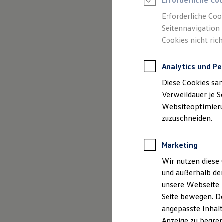
Erforderliche Co
Reifenpakete
Leasing
Erforderliche Coo
Leasing-Angebote
Seitennavigation 
Gebrauchtwagen Leasing
Cookies nicht rich
Junge Gebrauchtwagen-Leasing
Elektroauto Leasing
Kleinwagen-Leasing
Analytics und Pe
Leasing ohne Anzahlung
(
Impressum & Rechtliche
Finanzierung
Diese Cookies sa
Autokredit mit Schlussrate
Versicherungen und Garantien
Verweildauer je S
Kfz-Versicherung
Websiteoptimierun
Restschuldversicherungen
zuzuschneiden.
Garantien
Wartungsverträge
Geschäftskunden
Marketing
Professional Class bei Volkswagen
Großkunden
Wir nutzen diese 
Behörden
und außerhalb de
Direktkunden
Sonderfahrzeuge
unsere Webseite n
Anpfiff zum Gewinn
Seite bewegen. De
Elektromobilität
angepasste Inhalt
Elektroautos
ID. Tutorials
Anzeige zu begren