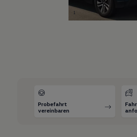
1
Probefahrt
Fah
vereinbaren
anfo