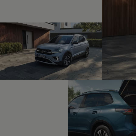
Magazin
Lifestyle
Transport
Familie
Elektromobilität
Volkswagen R
Pannen- und Unfallhilfe
Volkswagen Kundenbetreuung
1
1