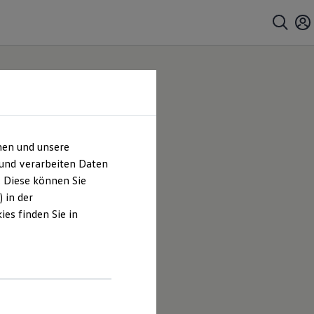
hen und unsere
 und verarbeiten Daten
. Diese können Sie
 in der
es finden Sie in