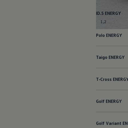
ID.5
ENERGY
1
,
2
Polo
ENERGY
Taigo
ENERGY
T‑Cross
ENERG
Golf
ENERGY
Golf
Variant
EN