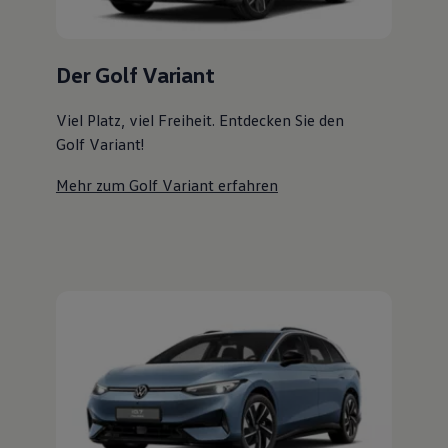
Magazin
Lifestyle
Transport
Familie
Der Golf Variant
Elektromobilität
Volkswagen R
Viel Platz, viel Freiheit. Entdecken Sie den
Pannen- und Unfallhilfe
Volkswagen Kundenbetreuung
Golf Variant!
Mehr zum Golf Variant erfahren