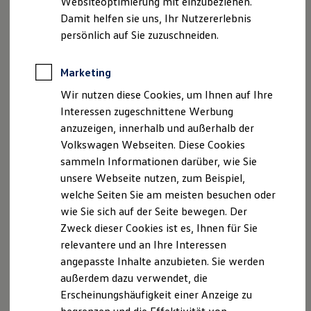
Websiteoptimierung mit einzubeziehen.
Elektrofahrzeugkonzepte
Damit helfen sie uns, Ihr Nutzererlebnis
ID. EVERY1
Reichweite
persönlich auf Sie zuzuschneiden.
Reichweite der ID. Modelle
Reichweite im Winter
Rekuperation
Marketing
Laden
Wir nutzen diese Cookies, um Ihnen auf Ihre
Laden unterwegs
Laden Zuhause
Interessen zugeschnittene Werbung
Der neue ID.3 Neo
Ladestationen finden
anzuzeigen, innerhalb und außerhalb der
Ladezeitensimulator
Volkswagen Webseiten. Diese Cookies
Batterie
So geht neu. Klar im Design. Stark im Alltag.
Sicherheit
sammeln Informationen darüber, wie Sie
Entdecken Sie jetzt den neuen ID.3 Neo!
Garantie und Lebensdauer
unsere Webseite nutzen, zum Beispiel,
Nachhaltigkeit
Mehr zum ID.3 Neo erfahren
welche Seiten Sie am meisten besuchen oder
Technologie
Kosten und Kauf
wie Sie sich auf der Seite bewegen. Der
Verbrauchskosten
Zweck dieser Cookies ist es, Ihnen für Sie
Kaufoptionen
relevantere und an Ihre Interessen
E-Auto-Förderung
Software und Konnektivität
angepasste Inhalte anzubieten. Sie werden
Die ID. Software 6
außerdem dazu verwendet, die
ID. Software Versionen und Updates
Erscheinungshäufigkeit einer Anzeige zu
Digitale Extras
Schnittstellen zu Ihrem ID.