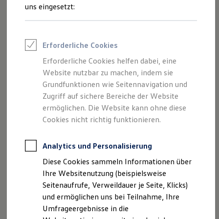
Reifenpakete
uns eingesetzt:
Leasing
Leasing-Angebote
Gebrauchtwagen Leasing
Junge Gebrauchtwagen-Leasing
Erforderliche Cookies
Elektroauto Leasing
Kleinwagen-Leasing
Erforderliche Cookies helfen dabei, eine
Leasing ohne Anzahlung
Website nutzbar zu machen, indem sie
Finanzierung
Autokredit mit Schlussrate
Grundfunktionen wie Seitennavigation und
Versicherungen und Garantien
Der Polo
Zugriff auf sichere Bereiche der Website
Kfz-Versicherung
ermöglichen. Die Website kann ohne diese
Restschuldversicherungen
Garantien
Cookies nicht richtig funktionieren.
Kompakt, wendig und voller Möglichkeiten.
Wartungsverträge
Entdecken Sie den Polo.
Geschäftskunden
Professional Class bei Volkswagen
Analytics und Personalisierung
Mehr zum Polo erfahren
Großkunden
Diese Cookies sammeln Informationen über
Behörden
Direktkunden
Ihre Websitenutzung (beispielsweise
Sonderfahrzeuge
Seitenaufrufe, Verweildauer je Seite, Klicks)
Anpfiff zum Gewinn
und ermöglichen uns bei Teilnahme, Ihre
Elektromobilität
Elektroautos
Umfrageergebnisse in die
ID. Tutorials