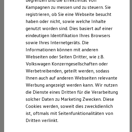
begrenzen und die Effektivität von
Hybridautos
Kampagnen zu messen und zu steuern. Sie
Marke und Erlebnis
registrieren, ob Sie eine Webseite besucht
Volkswagen R und R Experience
R-Modelle
haben oder nicht, sowie welche Inhalte
R Experience
genutzt worden sind. Dies basiert auf einer
Driving Experience
eindeutigen Identifikation Ihres Browsers
Volkswagen entdecken
Der T-Cross
Werkbesichtigung
sowie Ihres Internetgeräts. Die
Factory visit
Informationen können mit anderen
Lifestyle Shop
Wendig, flexibel, vielseitig. Entdecken Sie den
Webseiten oder Seiten Dritter, wie z.B.
T-Roc Kollektion
T‑Cross.
Golf Kollektion
Volkswagen Konzerngesellschaften oder
ID. Kollektion
Werbetreibenden, geteilt werden, sodass
Volkswagen Kollektion
Mehr zum T-Cross erfahren
Ihnen auch auf anderen Webseiten relevante
R-Kollektion
GTI Kollektion
Werbung angezeigt werden kann. Wir nutzen
Fußball Drop
die Dienste eines Dritten für die Verarbeitung
we drive football
solcher Daten zu Marketing Zwecken. Diese
#wedriveproud
Besitzer und Service
Cookies werden, soweit dies zweckdienlich
myVolkswagen
ist, oftmals mit Seitenfunktionalitäten von
Software Updates
Dritten verlinkt.
Service und Ersatzteile
Inspektion und HU/AU
Reparaturen und Checks