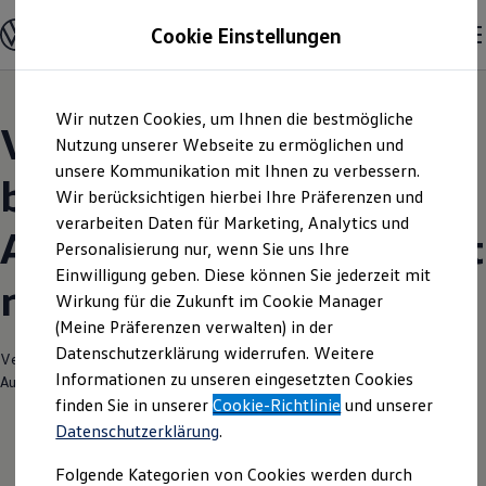
Modelle und Konfigurator
Cookie Einstellungen
Konfigurator
Modelle vergleichen
Konfiguration laden
Zum
Zum
Autosuche
Wir nutzen Cookies, um Ihnen die bestmögliche
Hauptinhalt
Footer
Elektroautos
Volkswagen Modelle |
springen
springen
Nutzung unserer Webseite zu ermöglichen und
ENERGY Sondermodelle
Nutzfahrzeuge
unsere Kommunikation mit Ihnen zu verbessern.
bhg
SUV und CUV
Wir berücksichtigen hierbei Ihre Präferenzen und
Familienautos
verarbeiten Daten für Marketing, Analytics und
Kombis
Autohandelsgesellschaft
Kompaktwagen
Personalisierung nur, wenn Sie uns Ihre
Sportwagen
Einwilligung geben. Diese können Sie jederzeit mit
Schnell verfügbare Fahrzeuge
mbH Ettlingen
Angebote und Produkte
Wirkung für die Zukunft im Cookie Manager
Aktuelle Angebote
(Meine Präferenzen verwalten) in der
E-Auto-Förderung
Datenschutzerklärung widerrufen. Weitere
Volkswagen Marktplatz
Verantwortlich für die Inhalte auf dieser Seite ist die bhg
Informationen zu unseren eingesetzten Cookies
Die ENERGY Sondermodelle
Autohandelsgesellschaft mbH
(
Impressum & Rechtliches
)
Junge Gebrauchtwagen und Gebrauchtwagen
finden Sie in unserer
Cookie-Richtlinie
und unserer
Volkswagen Zertifizierte Gebrauchtwagen
Datenschutzerklärung
.
Elektromobilität bei Gebrauchtwagen
Zubehör- und Serviceangebote
Folgende Kategorien von Cookies werden durch
Saisonangebote