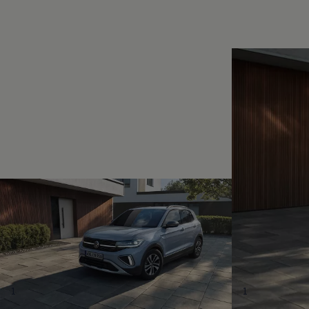
Magazin
Lifestyle
Transport
Familie
Elektromobilität
Volkswagen R
Pannen- und Unfallhilfe
Volkswagen Kundenbetreuung
1
1