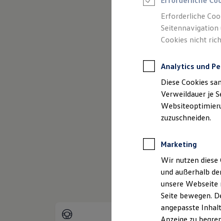
Erforderliche Co
Reifenpakete
Leasing
Erforderliche Coo
Leasing-Angebote
Seitennavigation 
Gebrauchtwagen Leasing
Cookies nicht rich
Junge Gebrauchtwagen-Leasing
Elektroauto Leasing
Kleinwagen-Leasing
Analytics und Pe
Leasing ohne Anzahlung
(
Impressum & Rechtliche
Finanzierung
Diese Cookies sa
Autokredit mit Schlussrate
Versicherungen und Garantien
Verweildauer je S
Kfz-Versicherung
Websiteoptimierun
Restschuldversicherungen
zuzuschneiden.
Garantien
Wartungsverträge
Geschäftskunden
Marketing
Professional Class bei Volkswagen
Großkunden
Wir nutzen diese 
Behörden
und außerhalb de
Direktkunden
Sonderfahrzeuge
unsere Webseite n
Anpfiff zum Gewinn
Seite bewegen. De
Elektromobilität
angepasste Inhalt
Elektroautos
ID. Tutorials
Anzeige zu begren