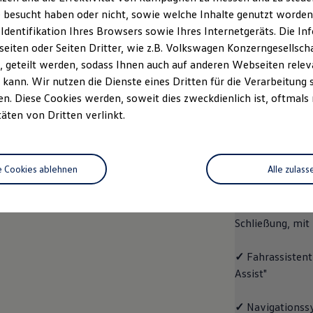
 besucht haben oder nicht, sowie welche Inhalte genutzt worden s
rzeugangebot
Servicetermin buchen
rdern
 Identifikation Ihres Browsers sowie Ihres Internetgeräts. Die 
iten oder Seiten Dritter, wie z.B. Volkswagen Konzerngesellsch
 geteilt werden, sodass Ihnen auch auf anderen Webseiten rel
kann. Wir nutzen die Dienste eines Dritten für die Verarbeitung 
. Diese Cookies werden, soweit dies zweckdienlich ist, oftmals
ID.4
ENERGY
täten von Dritten verlinkt.
Aussta
e Cookies ablehnen
Alle zulass
✓
Multifunktion
✓
"Easy Open & 
Schließung, mit
✓
Fahrassistent
Assist"
✓
Navigationss