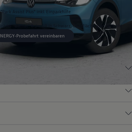
"Park Assist Plus" inkl. Einparkhilfe
lräder "Hamar" 8 J x 19 in Schwarz, Oberfläche glanzgedreht
 ENERGY-Probefahrt vereinbaren