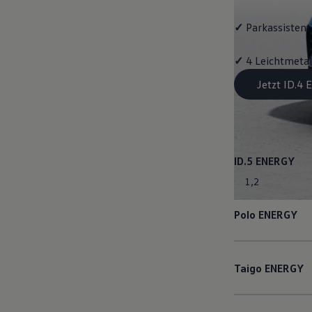
✓
Parkassistent 
✓
4 Leichtmetal
Jetzt ID.4
ID.5
ENERGY
1
,
2
Polo
ENERGY
Taigo
ENERGY