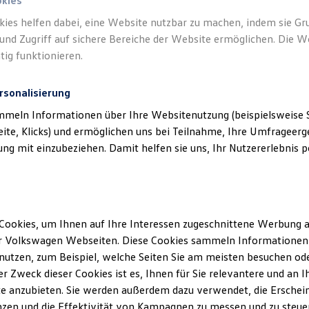
okies
kies helfen dabei, eine Website nutzbar zu machen, indem sie G
und Zugriff auf sichere Bereiche der Website ermöglichen. Die W
tig funktionieren.
rsonalisierung
s
)
mmeln Informationen über Ihre Websitenutzung (beispielsweise S
eite, Klicks) und ermöglichen uns bei Teilnahme, Ihre Umfrageerge
g mit einzubeziehen. Damit helfen sie uns, Ihr Nutzererlebnis pe
Cookies, um Ihnen auf Ihre Interessen zugeschnittene Werbung a
r Volkswagen Webseiten. Diese Cookies sammeln Informationen 
utzen, zum Beispiel, welche Seiten Sie am meisten besuchen oder
r Zweck dieser Cookies ist es, Ihnen für Sie relevantere und an I
e anzubieten. Sie werden außerdem dazu verwendet, die Erschein
zen und die Effektivität von Kampagnen zu messen und zu steuern