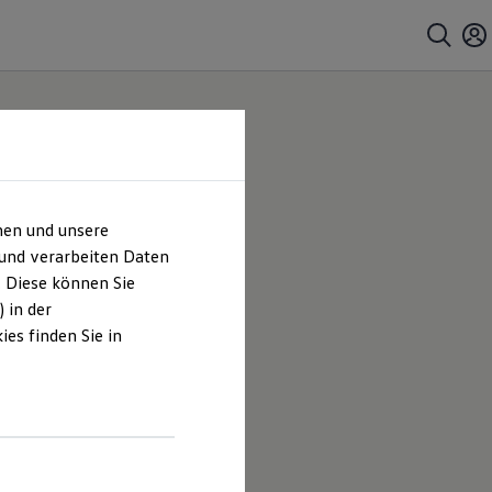
hen und unsere
 und verarbeiten Daten
. Diese können Sie
 in der
es finden Sie in