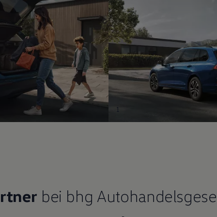
1
rtner
bei bhg Autohandelsgesel