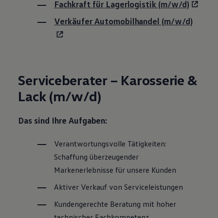
Fachkraft für Lagerlogistik (m/w/d)
Motorenöl und Flüssigkeiten
Räder und Reifen
Verkäufer Automobilhandel (m/w/d)
Pannen- und Unfallhilfe
Economy Service
Volkswagen Teile
Zubehör
Modellspezifisches Zubehör
Schutz und Pflege
Serviceberater – Karosserie &
Transport
Entertainment und Elektronik
Lack (m/w/d)
Individualisieren
Wallbox und Ladekabel
Digitale Extras
Das sind Ihre Aufgaben:
Dienste für Ihr Modell finden
Volkswagen Apps, Login und Shop
Handy und Fahrzeug verbinden
Verantwortungsvolle Tätigkeiten:
Updates für Software, Karten und Radio
Über Ihr Auto
Schaffung überzeugender
Vorgängermodelle
Markenerlebnisse für unsere Kunden
Kundeninformationen
Volkswagen Kundenbetreuung
Aktiver Verkauf von Serviceleistungen
Warn- und Kontrollleuchten
Assistenzsysteme
Kundengerechte Beratung mit hoher
Digitale Betriebsanleitung
technischer Fachkompetenz
Live Beratung