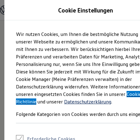
Modelle und Konfigurator
Cookie Einstellungen
Konfigurator
Modelle vergleichen
Konfiguration laden
Zum
Zum
Autosuche
Wir nutzen Cookies, um Ihnen die bestmögliche Nutzung
Hauptinhalt
Footer
Elektroautos
springen
springen
unserer Webseite zu ermöglichen und unsere Kommunika
ENERGY Sondermodelle
Nutzfahrzeuge
mit Ihnen zu verbessern. Wir berücksichtigen hierbei Ihr
SUV und CUV
Präferenzen und verarbeiten Daten für Marketing, Analyt
Familienautos
Personalisierung nur, wenn Sie uns Ihre Einwilligung gebe
Kombis
Kompaktwagen
Diese können Sie jederzeit mit Wirkung für die Zukunft i
Sportwagen
Cookie Manager (Meine Präferenzen verwalten) in der
Schnell verfügbare Fahrzeuge
Angebote und Produkte
Datenschutzerklärung widerrufen. Weitere Informatione
Aktuelle Angebote
unseren eingesetzten Cookies finden Sie in unserer
Cooki
E-Auto-Förderung
Richtlinie
und unserer
Datenschutzerklärung
.
Volkswagen Marktplatz
Die ENERGY Sondermodelle
Folgende Kategorien von Cookies werden durch uns einge
Junge Gebrauchtwagen und Gebrauchtwagen
Volkswagen Zertifizierte Gebrauchtwagen
Elektromobilität bei Gebrauchtwagen
Zubehör- und Serviceangebote
Saisonangebote
Erforderliche Cookies