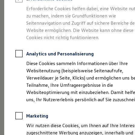
Reifenpakete
Leasing
Erforderliche Cookies helfen dabei, eine Website nu
Leasing-Angebote
zu machen, indem sie Grundfunktionen wie
Ihr Einstieg in unser
Gebrauchtwagen Leasing
Seitennavigation und Zugriff auf sichere Bereiche de
Junge Gebrauchtwagen-Leasing
Elektroauto Leasing
Website ermöglichen. Die Website kann ohne diese
Unternehmen.
Kleinwagen-Leasing
Cookies nicht richtig funktionieren.
Leasing ohne Anzahlung
Stellenangebote
Finanzierung
Autokredit mit Schlussrate
Analytics und Personalisierung
Versicherungen und Garantien
vom Autohaus
Kfz-Versicherung
Diese Cookies sammeln Informationen über Ihre
Restschuldversicherungen
Websitenutzung (beispielsweise Seitenaufrufe,
Garantien
Borgmann.
Verweildauer je Seite, Klicks) und ermöglichen uns b
Wartungsverträge
Geschäftskunden
Teilnahme, Ihre Umfrageergebnisse in die
Professional Class bei Volkswagen
Websiteoptimierung mit einzubeziehen. Damit helfe
Großkunden
uns, Ihr Nutzererlebnis persönlich auf Sie zuzuschne
Behörden
Direktkunden
Sonderfahrzeuge
Marketing
Anpfiff zum Gewinn
Elektromobilität
Wir nutzen diese Cookies, um Ihnen auf Ihre Intere
Elektroautos
zugeschnittene Werbung anzuzeigen, innerhalb und
ID. Tutorials