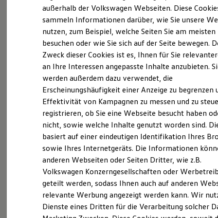
Elektrofahrzeugkonzepte
außerhalb der Volkswagen Webseiten. Diese Cookie
ID. EVERY1
sammeln Informationen darüber, wie Sie unsere We
Reichweite
nutzen, zum Beispiel, welche Seiten Sie am meisten
Reichweite der ID. Modelle
Reichweite im Winter
besuchen oder wie Sie sich auf der Seite bewegen. D
Rekuperation
Zweck dieser Cookies ist es, Ihnen für Sie relevante
Laden
an Ihre Interessen angepasste Inhalte anzubieten. S
Laden unterwegs
Laden Zuhause
werden außerdem dazu verwendet, die
Ladestationen finden
Erscheinungshäufigkeit einer Anzeige zu begrenzen 
(
Impressum & Rechtliches
)
Ladezeitensimulator
Effektivität von Kampagnen zu messen und zu steue
Batterie
Sicherheit
Aktuelle Stellenangebote
registrieren, ob Sie eine Webseite besucht haben od
Garantie und Lebensdauer
nicht, sowie welche Inhalte genutzt worden sind. Di
Nachhaltigkeit
basiert auf einer eindeutigen Identifikation Ihres B
Technologie
Die Marke „Borgmann Krefeld“ ist für viele ein
Kosten und Kauf
sowie Ihres Internetgeräts. Die Informationen kön
Begriff. Nicht nur die ikonischen Autohaus-
Verbrauchskosten
anderen Webseiten oder Seiten Dritter, wie z.B.
Kaufoptionen
Gebäude mit
Volkswagen
Marktplatz,
Volkswagen Konzerngesellschaften oder Werbetrei
E-Auto-Förderung
historischem Schirrhof und dem 30 Meter in die
Software und Konnektivität
geteilt werden, sodass Ihnen auch auf anderen Web
Die ID. Software 6
Luft ragenden Backstein-Schornstein stehen für
relevante Werbung angezeigt werden kann. Wir nut
ID. Software Versionen und Updates
die besonderen Leistungen unseres vielfach
Dienste eines Dritten für die Verarbeitung solcher D
Digitale Extras
Schnittstellen zu Ihrem ID.
ausgezeichneten Autohauses – vielmehr sind es