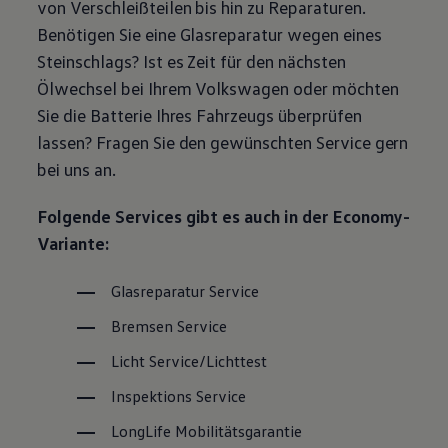
von Verschleißteilen bis hin zu Reparaturen.
Magazin
Benötigen Sie eine Glasreparatur wegen eines
Lifestyle
Transport
Steinschlags? Ist es Zeit für den nächsten
Familie
Ölwechsel bei Ihrem
Volkswagen
oder möchten
Elektromobilität
Volkswagen R
Sie die Batterie Ihres Fahrzeugs überprüfen
Pannen- und Unfallhilfe
lassen? Fragen Sie den gewünschten
Service
gern
Volkswagen Kundenbetreuung
bei uns an.
Folgende Services gibt es auch in der Economy-
Variante:
Glasreparatur
Service
Bremsen
Service
Licht
Service
/Lichttest
Inspektions
Service
LongLife
Mobilitätsgarantie