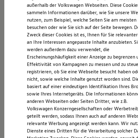
Elektrofahrzeugkonzepte
außerhalb der Volkswagen Webseiten. Diese Cookie
(
Impressum & Rechtliches
)
ID. EVERY1
sammeln Informationen darüber, wie Sie unsere We
Reichweite
nutzen, zum Beispiel, welche Seiten Sie am meisten
Reichweite der ID. Modelle
Was ist der Economy Service
Reichweite im Winter
besuchen oder wie Sie sich auf der Seite bewegen. D
und wer kann ihn nutzen?
Rekuperation
Zweck dieser Cookies ist es, Ihnen für Sie relevante
Laden
an Ihre Interessen angepasste Inhalte anzubieten. S
Laden unterwegs
Laden Zuhause
Ältere Volkswagen haben einen anderen
werden außerdem dazu verwendet, die
Ladestationen finden
Servicebedarf als neue Fahrzeuge. Der Economy
Erscheinungshäufigkeit einer Anzeige zu begrenzen 
Ladezeitensimulator
Service ist speziell für Volkswagen Modelle
Effektivität von Kampagnen zu messen und zu steue
Batterie
Sicherheit
entwickelt worden, die älter als vier Jahre sind. Er
registrieren, ob Sie eine Webseite besucht haben od
Garantie und Lebensdauer
bietet Ihnen ein vielfältiges Leistungsspektrum mit
nicht, sowie welche Inhalte genutzt worden sind. Di
Nachhaltigkeit
zeitwertgerechtem Service und hoher
basiert auf einer eindeutigen Identifikation Ihres B
Technologie
Kosten und Kauf
Ersatzteilqualität. Die Leistungen sind durch
sowie Ihres Internetgeräts. Die Informationen kön
Verbrauchskosten
Fachwissen, Volkswagen Teile und langjährige
anderen Webseiten oder Seiten Dritter, wie z.B.
Kaufoptionen
Erfahrung genau auf Ihr Fahrzeug abgestimmt und
Volkswagen Konzerngesellschaften oder Werbetrei
E-Auto-Förderung
Software und Konnektivität
decken nahezu alle Services ab. Die Preise sind
geteilt werden, sodass Ihnen auch auf anderen Web
Die ID. Software 6
speziell auf das Alter Ihres Fahrzeugs ausgelegt. Bei
relevante Werbung angezeigt werden kann. Wir nut
ID. Software Versionen und Updates
der Durchführung der im Serviceplan
Dienste eines Dritten für die Verarbeitung solcher D
Digitale Extras
Schnittstellen zu Ihrem ID.
vorgeschriebenen Leistungen wird auch die LongLife