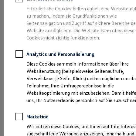
Reifenpakete
Leasing
Erforderliche Cookies helfen dabei, eine Website nu
Leasing-Angebote
zu machen, indem sie Grundfunktionen wie
Volkswagen Economy
Gebrauchtwagen Leasing
Seitennavigation und Zugriff auf sichere Bereiche de
Junge Gebrauchtwagen-Leasing
Elektroauto Leasing
Website ermöglichen. Die Website kann ohne diese
Service
Rabattaktion
Kleinwagen-Leasing
Cookies nicht richtig funktionieren.
Leasing ohne Anzahlung
Finanzierung
Autokredit mit Schlussrate
Analytics und Personalisierung
Versicherungen und Garantien
Kfz-Versicherung
Diese Cookies sammeln Informationen über Ihre
Restschuldversicherungen
Websitenutzung (beispielsweise Seitenaufrufe,
Garantien
Verweildauer je Seite, Klicks) und ermöglichen uns b
Wartungsverträge
Geschäftskunden
Teilnahme, Ihre Umfrageergebnisse in die
Professional Class bei Volkswagen
Websiteoptimierung mit einzubeziehen. Damit helfe
Großkunden
uns, Ihr Nutzererlebnis persönlich auf Sie zuzuschne
Behörden
Direktkunden
Sonderfahrzeuge
Marketing
Anpfiff zum Gewinn
Elektromobilität
Wir nutzen diese Cookies, um Ihnen auf Ihre Intere
Elektroautos
zugeschnittene Werbung anzuzeigen, innerhalb und
ID. Tutorials