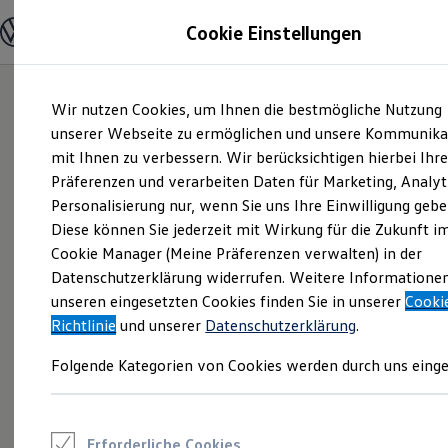
Modelle und Konfigurator
Cookie Einstellungen
Konfigurator
Modelle vergleichen
Konfiguration laden
Zum
Zum
Autosuche
Wir nutzen Cookies, um Ihnen die bestmögliche Nutzung
Hauptinhalt
Footer
Elektroautos
springen
springen
unserer Webseite zu ermöglichen und unsere Kommunika
ENERGY Sondermodelle
Nutzfahrzeuge
mit Ihnen zu verbessern. Wir berücksichtigen hierbei Ihr
SUV und CUV
Präferenzen und verarbeiten Daten für Marketing, Analyt
Familienautos
Personalisierung nur, wenn Sie uns Ihre Einwilligung gebe
Kombis
Kompaktwagen
Diese können Sie jederzeit mit Wirkung für die Zukunft i
Sportwagen
Cookie Manager (Meine Präferenzen verwalten) in der
Schnell verfügbare Fahrzeuge
Angebote und Produkte
Datenschutzerklärung widerrufen. Weitere Informatione
Aktuelle Angebote
unseren eingesetzten Cookies finden Sie in unserer
Cooki
E-Auto-Förderung
Richtlinie
und unserer
Datenschutzerklärung
.
Volkswagen Marktplatz
Die ENERGY Sondermodelle
Folgende Kategorien von Cookies werden durch uns einge
Junge Gebrauchtwagen und Gebrauchtwagen
Volkswagen Zertifizierte Gebrauchtwagen
Elektromobilität bei Gebrauchtwagen
Zubehör- und Serviceangebote
Saisonangebote
Erforderliche Cookies