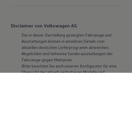
Disclaimer von Volkswagen AG
Die in dieser Darstellung gezeigten Fahrzeuge und
Ausstattungen können in einzelnen Details vom
aktuellen deutschen Lieferprogramm abweichen.
Abgebildet sind teilweise Sonderausstattungen der
Fahrzeuge gegen Mehrpreis.
Bitte beachten Sie auch unseren Konfigurator für eine
Übersicht der aktuell verfügbaren Modelle und
Ausstattungen.
Die angegebenen Verbrauchs- und Emissionswerte
beziehen sich nicht auf ein einzelnes Fahrzeug und sind
nicht Bestandteil des Angebots, sondern dienen allein
Vergleichszwecken zwischen den verschiedenen
Fahrzeugtypen. Zusatzausstattungen und
Zubehör
(Anbauteile, Reifenformat usw.) können relevante
Fahrzeugparameter, wie
z. B.
Gewicht, Rollwiderstand
und Aerodynamik verändern und neben Witterungs-