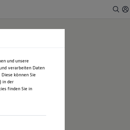
hen und unsere
 und verarbeiten Daten
. Diese können Sie
 in der
es finden Sie in