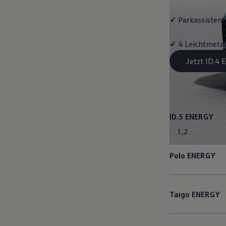
✓
Parkassistent 
✓
4 Leichtmetal
Jetzt ID.4
ID.5
ENERGY
1
,
2
Polo
ENERGY
Taigo
ENERGY