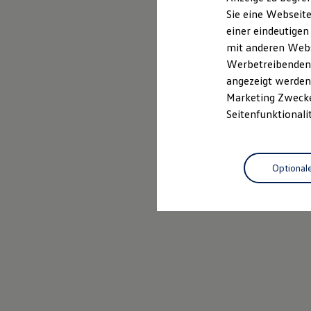
Elektrofahrzeugkonzepte
Sie eine Webseite
ID. EVERY1
Probefahrt vereinbaren
einer eindeutigen
Reichweite
Reichweite der ID. Modelle
mit anderen Webse
Reichweite im Winter
Werbetreibenden,
Rekuperation
angezeigt werden 
Laden
Laden unterwegs
Marketing Zwecken
Laden Zuhause
Seitenfunktionali
Ladestationen finden
Ladezeitensimulator
Batterie
Sicherheit
Optional
Garantie und Lebensdauer
Nachhaltigkeit
Technologie
Kosten und Kauf
Verbrauchskosten
Kaufoptionen
E-Auto-Förderung
Software und Konnektivität
Die ID. Software 6
ID. Software Versionen und Updates
Digitale Extras
Schnittstellen zu Ihrem ID.