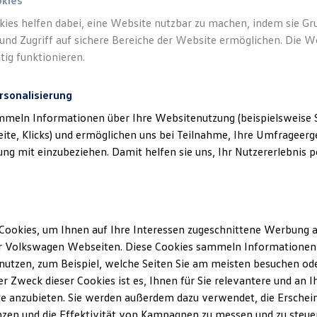
okies
kies helfen dabei, eine Website nutzbar zu machen, indem sie G
und Zugriff auf sichere Bereiche der Website ermöglichen. Die W
tig funktionieren.
rsonalisierung
mmeln Informationen über Ihre Websitenutzung (beispielsweise S
eite, Klicks) und ermöglichen uns bei Teilnahme, Ihre Umfrageerge
g mit einzubeziehen. Damit helfen sie uns, Ihr Nutzererlebnis pe
Cookies, um Ihnen auf Ihre Interessen zugeschnittene Werbung a
r Volkswagen Webseiten. Diese Cookies sammeln Informationen 
utzen, zum Beispiel, welche Seiten Sie am meisten besuchen oder
r Zweck dieser Cookies ist es, Ihnen für Sie relevantere und an I
e anzubieten. Sie werden außerdem dazu verwendet, die Erschein
zen und die Effektivität von Kampagnen zu messen und zu steuern