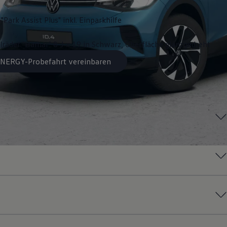
"Park Assist Plus" inkl. Einparkhilfe
lräder "Hamar" 8 J x 19 in Schwarz, Oberfläche glanzgedreht
 ENERGY-Probefahrt vereinbaren