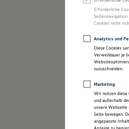
Erforderliche Co
Reifenpakete
Leasing
Erforderliche Coo
Leasing-Angebote
Seitennavigation 
Gebrauchtwagen Leasing
Cookies nicht rich
Junge Gebrauchtwagen-Leasing
Elektroauto Leasing
Kleinwagen-Leasing
Analytics und Pe
Leasing ohne Anzahlung
(
Impressum & Rechtliches
)
Finanzierung
Diese Cookies sa
Autokredit mit Schlussrate
Versicherungen und Garantien
Verweildauer je S
Kfz-Versicherung
Websiteoptimierun
Restschuldversicherungen
zuzuschneiden.
Garantien
Wartungsverträge
Geschäftskunden
Marketing
Professional Class bei Volkswagen
Großkunden
Wir nutzen diese 
Behörden
und außerhalb de
Direktkunden
Sonderfahrzeuge
unsere Webseite n
Anpfiff zum Gewinn
Seite bewegen. De
Elektromobilität
angepasste Inhalt
Elektroautos
ID. Tutorials
Anzeige zu begren