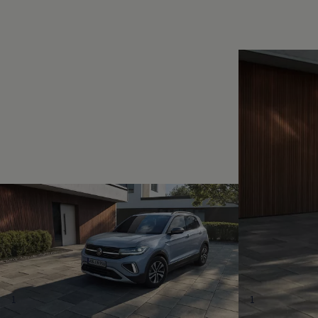
Magazin
Lifestyle
Transport
Familie
Elektromobilität
Volkswagen R
Pannen- und Unfallhilfe
Volkswagen Kundenbetreuung
1
1