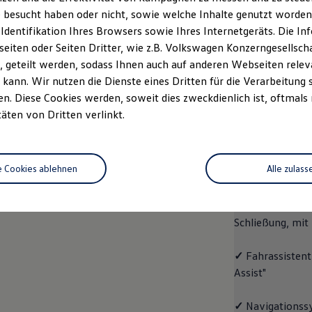
 besucht haben oder nicht, sowie welche Inhalte genutzt worden s
Fahrzeugangebot
Servi
anfordern
 Identifikation Ihres Browsers sowie Ihres Internetgeräts. Die 
iten oder Seiten Dritter, wie z.B. Volkswagen Konzerngesellsch
 geteilt werden, sodass Ihnen auch auf anderen Webseiten rel
kann. Wir nutzen die Dienste eines Dritten für die Verarbeitung 
. Diese Cookies werden, soweit dies zweckdienlich ist, oftmals
ID.4
ENERGY
täten von Dritten verlinkt.
Aussta
e Cookies ablehnen
Alle zulass
✓
Multifunktion
✓
"Easy Open & 
Schließung, mit
✓
Fahrassistent
Assist"
✓
Navigationss